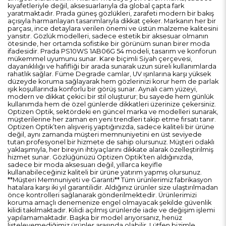
kıyafetleriyle değil, aksesuarlarıyla da global çapta fark
yaratmaktadır. Prada güneş gözlükleri, zarafeti modern bir bakış
açısıyla harmanlayan tasarımlarıyla dikkat çeker. Markanın her bir
parçası, ince detaylara verilen önemi ve üstün malzeme kalitesini
yansıtır. Gözlük modelleri, sadece estetik bir aksesuar olmanın
ötesinde, her ortamda sofistike bir görünüm sunan birer moda
ifadesidir. Prada PS10WS 1AB06G 54 modeli, tasarım ve konforun
mükemmel uyumunu sunar. Kare biçimli Siyah çerçevesi,
dayanıklılığı ve hafifliği bir arada sunarak uzun süreli kullanımlarda
rahatlık sağlar. Füme Degrade camlar, UV ışınlarına karşı yüksek
düzeyde koruma sağlayarak hem gözlerinizi korur hem de parlak
ışık koşullarında konforlu bir görüş sunar. Aynalı cam yüzeyi,
modern ve dikkat çekici bir stil oluşturur; bu sayede hem günlük
kullanımda hem de özel günlerde dikkatleri üzerinize çekersiniz.
Optizen Optik, sektördeki en güncel marka ve modelleri sunarak,
müşterilerine her zaman en yeni trendleri takip etme fırsatı tanır.
Optizen Optik’ten alışveriş yaptığınızda, sadece kaliteli bir ürüne
değil, aynı zamanda müşteri memnuniyetini en üst seviyede
tutan profesyonel bir hizmete de sahip olursunuz. Müşteri odaklı
yaklaşımıyla, her bireyin ihtiyaçlarını dikkate alarak özelleştirilmiş
hizmet sunar. Gözlüğünüzü Optizen Optik’ten aldığınızda,
sadece bir moda aksesuarı değil, yıllarca keyifle
kullanabileceğiniz kaliteli bir ürüne yatırım yapmış olursunuz.
**Müşteri Memnuniyeti ve Garanti** Tüm ürünlerimiz fabrikasyon
hatalara karşı iki yıl garantilidir. Aldığınız ürünler size ulaştırılmadan
önce kontrolleri sağlanarak gönderilmektedir. Ürünlerimizi
koruma amaçlı denemenize engel olmayacak şekilde güvenlik
kilidi takılmaktadır. Kilidi açılmış ürünlerde iade ve değişim işlemi
yapılamamaktadır. Başka bir model arıyorsanız, henüz
listeleyemediğimiz ürünler arasında olabilir. Lütfen bizimle