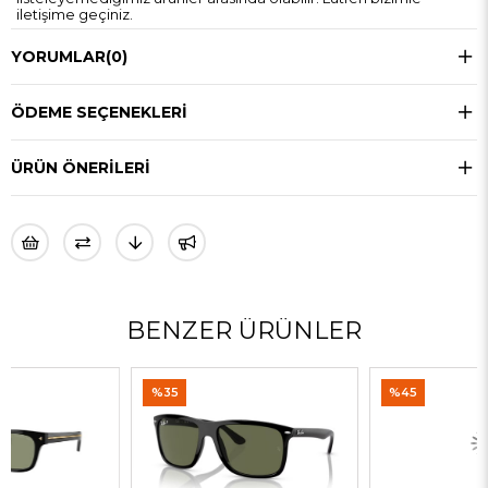
iletişime geçiniz.
YORUMLAR
(0)
ÖDEME SEÇENEKLERI
ÜRÜN ÖNERILERI
BENZER ÜRÜNLER
%35
%45