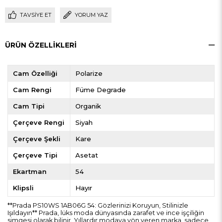
TAVSIYE ET
YORUM YAZ
ÜRÜN ÖZELLIKLERI
Cam Özelliği
Polarize
Cam Rengi
Füme Degrade
Cam Tipi
Organik
Çerçeve Rengi
Siyah
Çerçeve Şekli
Kare
Çerçeve Tipi
Asetat
Ekartman
54
Klipsli
Hayır
**Prada PS10WS 1AB06G 54: Gözlerinizi Koruyun, Stilinizle
Işıldayın** Prada, lüks moda dünyasında zarafet ve ince işçiliğin
simgesi olarak bilinir. Yıllardır modaya yön veren marka, sadece