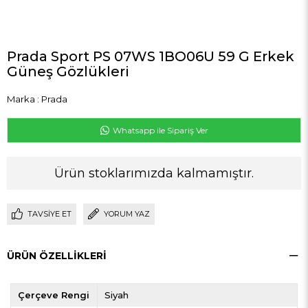
Prada Sport PS 07WS 1BO06U 59 G Erkek
Güneş Gözlükleri
Marka
:
Prada
Whatsapp ile Sipariş Ver
Ürün stoklarımızda kalmamıştır.
TAVSIYE ET
YORUM YAZ
ÜRÜN ÖZELLIKLERI
Çerçeve Rengi
Siyah