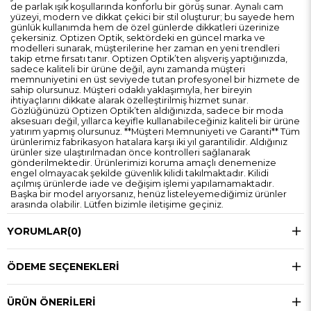
de parlak ışık koşullarında konforlu bir görüş sunar. Aynalı cam
yüzeyi, modern ve dikkat çekici bir stil oluşturur; bu sayede hem
günlük kullanımda hem de özel günlerde dikkatleri üzerinize
çekersiniz. Optizen Optik, sektördeki en güncel marka ve
modelleri sunarak, müşterilerine her zaman en yeni trendleri
takip etme fırsatı tanır. Optizen Optik’ten alışveriş yaptığınızda,
sadece kaliteli bir ürüne değil, aynı zamanda müşteri
memnuniyetini en üst seviyede tutan profesyonel bir hizmete de
sahip olursunuz. Müşteri odaklı yaklaşımıyla, her bireyin
ihtiyaçlarını dikkate alarak özelleştirilmiş hizmet sunar.
Gözlüğünüzü Optizen Optik’ten aldığınızda, sadece bir moda
aksesuarı değil, yıllarca keyifle kullanabileceğiniz kaliteli bir ürüne
yatırım yapmış olursunuz. **Müşteri Memnuniyeti ve Garanti** Tüm
ürünlerimiz fabrikasyon hatalara karşı iki yıl garantilidir. Aldığınız
ürünler size ulaştırılmadan önce kontrolleri sağlanarak
gönderilmektedir. Ürünlerimizi koruma amaçlı denemenize
engel olmayacak şekilde güvenlik kilidi takılmaktadır. Kilidi
açılmış ürünlerde iade ve değişim işlemi yapılamamaktadır.
Başka bir model arıyorsanız, henüz listeleyemediğimiz ürünler
arasında olabilir. Lütfen bizimle iletişime geçiniz.
YORUMLAR
(0)
ÖDEME SEÇENEKLERI
ÜRÜN ÖNERILERI