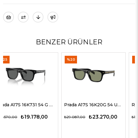
BENZER ÜRÜNLER
%20
%35
Prada A17S 16K20G 54 Unisex Güneş Gözlükleri
Rayban 4547 601/58 60 Erkek Güneş Gözlükleri
₺23.270,00
₺9.774,00
₺29.087,00
₺15.037,00