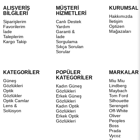
ALIŞVERİŞ
MÜŞTERİ
KURUMSAL
BİLGİLERİ
HİZMETLERİ
Hakkımızda
İletişim
Siparişlerim
Canlı Destek
Optizen
Favorilerim
Yardım
Mağazaları
İade
Garanti &
Taleplerim
İade
Kargo Takip
Sorgulama
Sıkça Sorulan
Sorular
KATEGORİLER
POPÜLER
MARKALAR
KATEGORİLER
Güneş
Miu Miu
Gözlükleri
Lindberg
Kadın Güneş
Optik
Maybach
Gözlükleri
Gözlükler
Tom Ford
Erkek Güneş
Optik Camlar
Silhouette
Gözlükleri
Lens &
Serengeti
Kadın Optik
Solüsyon
Off-White
Gözlükleri
Oliver
Erkek Optik
Peoples
Gözlükleri
Boss
Prada
Vycoz