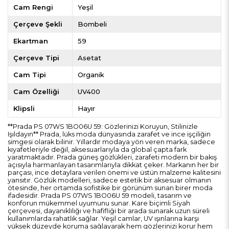
Cam Rengi
Yeşil
Çerçeve Şekli
Bombeli
Ekartman
59
Çerçeve Tipi
Asetat
Cam Tipi
Organik
Cam Özelliği
UV400
Klipsli
Hayır
**Prada PS 07WS 1BO06U 59: Gözlerinizi Koruyun, Stilinizle
Işıldayın** Prada, lüks moda dünyasında zarafet ve ince işçiliğin
simgesi olarak bilinir. Yıllardır modaya yön veren marka, sadece
kıyafetleriyle değil, aksesuarlarıyla da global çapta fark
yaratmaktadır. Prada güneş gözlükleri, zarafeti modern bir bakış
açısıyla harmanlayan tasarımlarıyla dikkat çeker. Markanın her bir
parçası, ince detaylara verilen önemi ve üstün malzeme kalitesini
yansıtır. Gözlük modelleri, sadece estetik bir aksesuar olmanın
ötesinde, her ortamda sofistike bir görünüm sunan birer moda
ifadesidir. Prada PS 07WS 1BO06U 59 modeli, tasarım ve
konforun mükemmel uyumunu sunar. Kare biçimli Siyah
çerçevesi, dayanıklılığı ve hafifliği bir arada sunarak uzun süreli
kullanımlarda rahatlık sağlar. Yeşil camlar, UV ışınlarına karşı
yüksek düzeyde koruma sağlayarak hem gözlerinizi korur hem