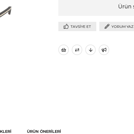
Ürün 
TAVSIYE ET
YORUM YAZ
KLERI
ÜRÜN ÖNERILERI