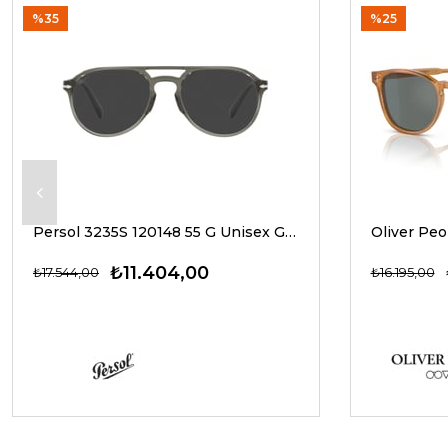
%35
%25
Persol 3235S 120148 55 G Unisex Güneş Gözlükleri
₺11.404,00
₺17.544,00
₺16.195,00