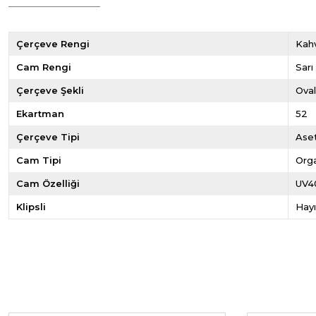
Çerçeve Rengi
Kahv
Cam Rengi
Sarı
Çerçeve Şekli
Ova
Ekartman
52
Çerçeve Tipi
Ase
Cam Tipi
Org
Cam Özelliği
UV4
Klipsli
Hayı