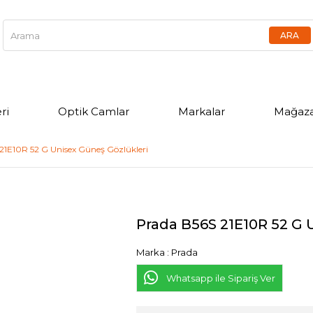
ri
Optik Camlar
Markalar
Mağaza
21E10R 52 G Unisex Güneş Gözlükleri
Prada B56S 21E10R 52 G 
Marka
:
Prada
Whatsapp ile Sipariş Ver