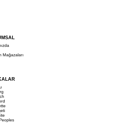
UMSAL
mızda
n Mağazaları
KALAR
u
rg
ch
ord
ette
eti
ite
 Peoples