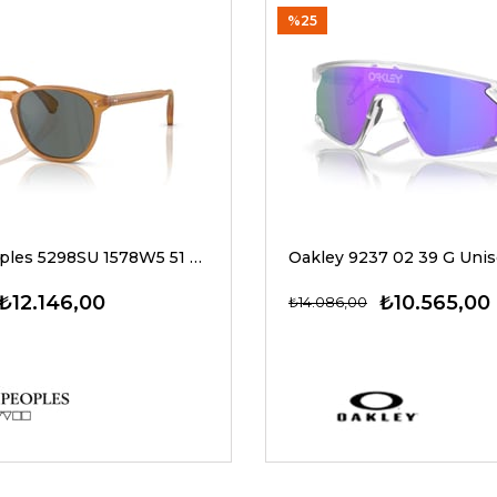
%25
Oliver Peoples 5298SU 1578W5 51 G Unisex Güneş Gözlükleri
₺12.146,00
₺10.565,00
₺14.086,00