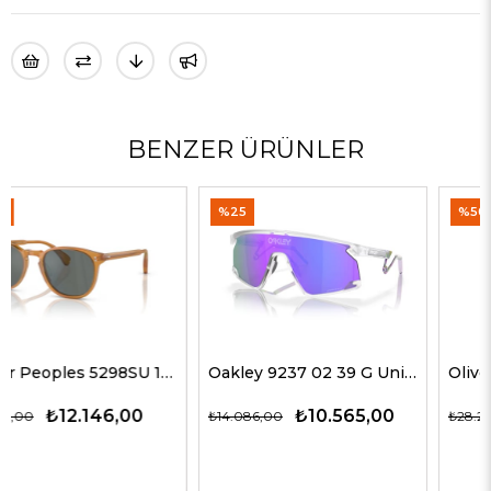
BENZER ÜRÜNLER
%25
%50
Oakley 9237 02 39 G Unisex Güneş Gözlükleri
Oliver Peoples 5514SU 1678C5 51 G Unisex Güneş Gözlükleri
₺10.565,00
₺14.143,00
₺14.086,00
₺28.285,00