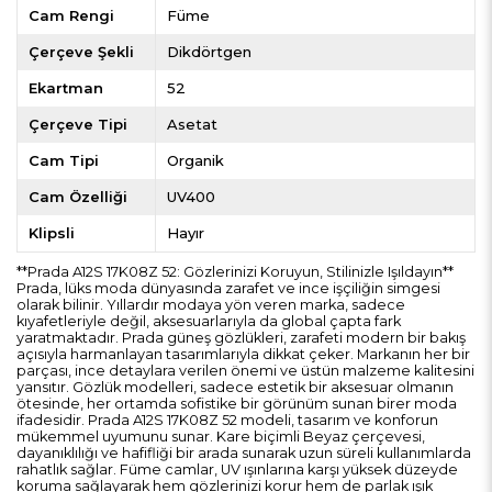
Cam Rengi
Füme
Çerçeve Şekli
Dikdörtgen
Ekartman
52
Çerçeve Tipi
Asetat
Cam Tipi
Organik
Cam Özelliği
UV400
Klipsli
Hayır
**Prada A12S 17K08Z 52: Gözlerinizi Koruyun, Stilinizle Işıldayın**
Prada, lüks moda dünyasında zarafet ve ince işçiliğin simgesi
olarak bilinir. Yıllardır modaya yön veren marka, sadece
kıyafetleriyle değil, aksesuarlarıyla da global çapta fark
yaratmaktadır. Prada güneş gözlükleri, zarafeti modern bir bakış
açısıyla harmanlayan tasarımlarıyla dikkat çeker. Markanın her bir
parçası, ince detaylara verilen önemi ve üstün malzeme kalitesini
yansıtır. Gözlük modelleri, sadece estetik bir aksesuar olmanın
ötesinde, her ortamda sofistike bir görünüm sunan birer moda
ifadesidir. Prada A12S 17K08Z 52 modeli, tasarım ve konforun
mükemmel uyumunu sunar. Kare biçimli Beyaz çerçevesi,
dayanıklılığı ve hafifliği bir arada sunarak uzun süreli kullanımlarda
rahatlık sağlar. Füme camlar, UV ışınlarına karşı yüksek düzeyde
koruma sağlayarak hem gözlerinizi korur hem de parlak ışık