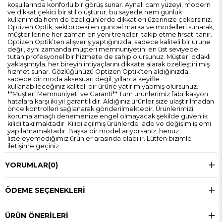
koşullarında konforlu bir görüş sunar. Aynalı cam yüzeyi, modern
ve dikkat çekici bir stil oluşturur; bu sayede hem günlük
kullanımda hem de özel günlerde dikkatleri üzerinize çekersiniz.
Optizen Optik, sektördeki en güncel marka ve modelleri sunarak,
müşterilerine her zaman en yeni trendleri takip etme fırsatı tanır.
Optizen Optik’ten alışveriş yaptığınızda, sadece kaliteli bir ürüne
değil, aynı zamanda müşteri memnuniyetini en üst seviyede
tutan profesyonel bir hizmete de sahip olursunuz. Müşteri odaklı
yaklaşımıyla, her bireyin ihtiyaçlarını dikkate alarak özelleştirilmiş
hizmet sunar. Gözlüğünüzü Optizen Optik’ten aldığınızda,
sadece bir moda aksesuarı değil, yıllarca keyifle
kullanabileceğiniz kaliteli bir ürüne yatırım yapmış olursunuz.
**Müşteri Memnuniyeti ve Garanti** Tüm ürünlerimiz fabrikasyon
hatalara karşı iki yıl garantilidir. Aldığınız ürünler size ulaştırılmadan
önce kontrolleri sağlanarak gönderilmektedir. Ürünlerimizi
koruma amaçlı denemenize engel olmayacak şekilde güvenlik
kilidi takılmaktadır. Kilidi açılmış ürünlerde iade ve değişim işlemi
yapılamamaktadır. Başka bir model arıyorsanız, henüz
listeleyemediğimiz ürünler arasında olabilir. Lütfen bizimle
iletişime geçiniz.
YORUMLAR
(0)
ÖDEME SEÇENEKLERI
ÜRÜN ÖNERILERI