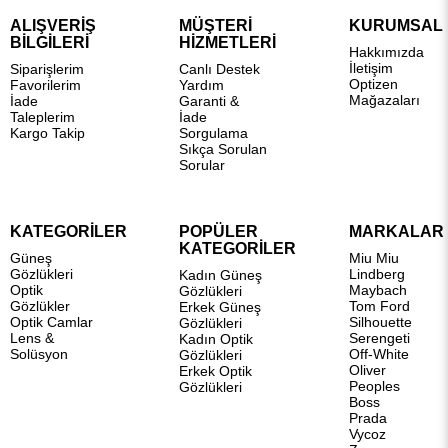
ALIŞVERİŞ
MÜŞTERİ
KURUMSAL
BİLGİLERİ
HİZMETLERİ
Hakkımızda
İletişim
Siparişlerim
Canlı Destek
Optizen
Favorilerim
Yardım
Mağazaları
İade
Garanti &
Taleplerim
İade
Kargo Takip
Sorgulama
Sıkça Sorulan
Sorular
KATEGORİLER
POPÜLER
MARKALAR
KATEGORİLER
Güneş
Miu Miu
Gözlükleri
Lindberg
Kadın Güneş
Optik
Maybach
Gözlükleri
Gözlükler
Tom Ford
Erkek Güneş
Optik Camlar
Silhouette
Gözlükleri
Lens &
Serengeti
Kadın Optik
Solüsyon
Off-White
Gözlükleri
Oliver
Erkek Optik
Peoples
Gözlükleri
Boss
Prada
Vycoz