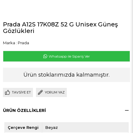
Prada A12S 17K08Z 52 G Unisex Güneş
Gözlükleri
Marka
:
Prada
Whatsapp ile Sipariş Ver
Ürün stoklarımızda kalmamıştır.
TAVSIYE ET
YORUM YAZ
ÜRÜN ÖZELLIKLERI
Çerçeve Rengi
Beyaz