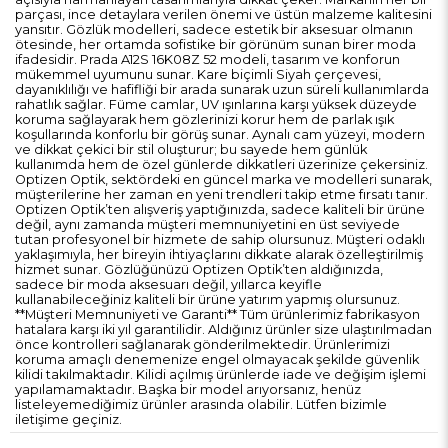
parçası, ince detaylara verilen önemi ve üstün malzeme kalitesini
yansıtır. Gözlük modelleri, sadece estetik bir aksesuar olmanın
ötesinde, her ortamda sofistike bir görünüm sunan birer moda
ifadesidir. Prada A12S 16K08Z 52 modeli, tasarım ve konforun
mükemmel uyumunu sunar. Kare biçimli Siyah çerçevesi,
dayanıklılığı ve hafifliği bir arada sunarak uzun süreli kullanımlarda
rahatlık sağlar. Füme camlar, UV ışınlarına karşı yüksek düzeyde
koruma sağlayarak hem gözlerinizi korur hem de parlak ışık
koşullarında konforlu bir görüş sunar. Aynalı cam yüzeyi, modern
ve dikkat çekici bir stil oluşturur; bu sayede hem günlük
kullanımda hem de özel günlerde dikkatleri üzerinize çekersiniz.
Optizen Optik, sektördeki en güncel marka ve modelleri sunarak,
müşterilerine her zaman en yeni trendleri takip etme fırsatı tanır.
Optizen Optik’ten alışveriş yaptığınızda, sadece kaliteli bir ürüne
değil, aynı zamanda müşteri memnuniyetini en üst seviyede
tutan profesyonel bir hizmete de sahip olursunuz. Müşteri odaklı
yaklaşımıyla, her bireyin ihtiyaçlarını dikkate alarak özelleştirilmiş
hizmet sunar. Gözlüğünüzü Optizen Optik’ten aldığınızda,
sadece bir moda aksesuarı değil, yıllarca keyifle
kullanabileceğiniz kaliteli bir ürüne yatırım yapmış olursunuz.
**Müşteri Memnuniyeti ve Garanti** Tüm ürünlerimiz fabrikasyon
hatalara karşı iki yıl garantilidir. Aldığınız ürünler size ulaştırılmadan
önce kontrolleri sağlanarak gönderilmektedir. Ürünlerimizi
koruma amaçlı denemenize engel olmayacak şekilde güvenlik
kilidi takılmaktadır. Kilidi açılmış ürünlerde iade ve değişim işlemi
yapılamamaktadır. Başka bir model arıyorsanız, henüz
listeleyemediğimiz ürünler arasında olabilir. Lütfen bizimle
iletişime geçiniz.