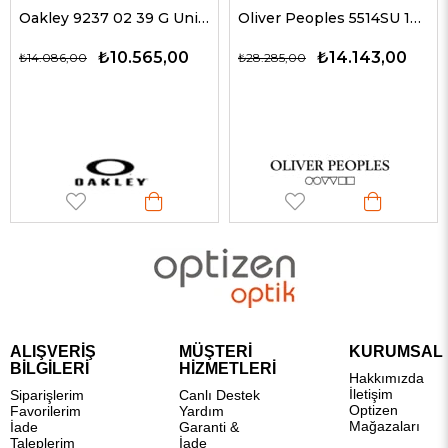
Oakley 9237 02 39 G Unisex Güneş Gözlükleri
Oliver Peoples 5514SU 1678C5 51 G Unisex Güneş Gözlükleri
₺10.565,00
₺14.143,00
₺14.086,00
₺28.285,00
ALIŞVERİŞ
MÜŞTERİ
KURUMSAL
BİLGİLERİ
HİZMETLERİ
Hakkımızda
İletişim
Siparişlerim
Canlı Destek
Optizen
Favorilerim
Yardım
Mağazaları
İade
Garanti &
Taleplerim
İade