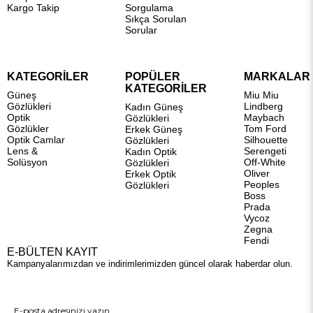
Kargo Takip
Sorgulama
Sıkça Sorulan
Sorular
KATEGORİLER
POPÜLER
MARKALAR
KATEGORİLER
Güneş
Miu Miu
Gözlükleri
Lindberg
Kadın Güneş
Optik
Maybach
Gözlükleri
Gözlükler
Tom Ford
Erkek Güneş
Optik Camlar
Silhouette
Gözlükleri
Lens &
Serengeti
Kadın Optik
Solüsyon
Off-White
Gözlükleri
Oliver
Erkek Optik
Peoples
Gözlükleri
Boss
Prada
Vycoz
Zegna
Fendi
E-BÜLTEN KAYIT
Kampanyalarımızdan ve indirimlerimizden güncel olarak haberdar olun.