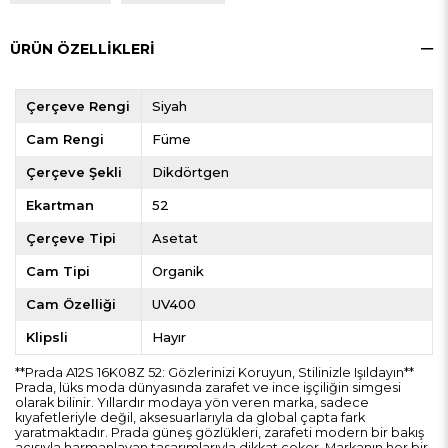
ÜRÜN ÖZELLIKLERI
Çerçeve Rengi
Siyah
Cam Rengi
Füme
Çerçeve Şekli
Dikdörtgen
Ekartman
52
Çerçeve Tipi
Asetat
Cam Tipi
Organik
Cam Özelliği
UV400
Klipsli
Hayır
**Prada A12S 16K08Z 52: Gözlerinizi Koruyun, Stilinizle Işıldayın**
Prada, lüks moda dünyasında zarafet ve ince işçiliğin simgesi
olarak bilinir. Yıllardır modaya yön veren marka, sadece
kıyafetleriyle değil, aksesuarlarıyla da global çapta fark
yaratmaktadır. Prada güneş gözlükleri, zarafeti modern bir bakış
açısıyla harmanlayan tasarımlarıyla dikkat çeker. Markanın her bir