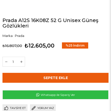
Prada A12S 16K08Z 52 G Unisex Güneş
Gözlükleri
Marka
:
Prada
₺12.605,00
₺16.807,00
%
25
İndirim
Whatsapp ile Sipariş Ver
TAVSIYE ET
YORUM YAZ