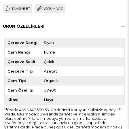
TAVSIYE ET
YORUM YAZ
ÜRÜN ÖZELLIKLERI
Çerçeve Rengi
Siyah
Cam Rengi
Füme
Çerçeve Şekli
Çekik
Çerçeve Tipi
Asetat
Cam Tipi
Organik
Cam Özelliği
UV400
Klipsli
Hayır
**Prada A09S 1AB5S0 53: Gözlerinizi Koruyun, Stilinizle Işıldayın**
Prada, lüks moda dünyasında zarafet ve ince işçiliğin simgesi
olarak bilinir. Yıllardır modaya yön veren marka, sadece
kıyafetleriyle değil, aksesuarlarıyla da global çapta fark
yaratmaktadır. Prada güneş gözlükleri, zarafeti modern bir bakış