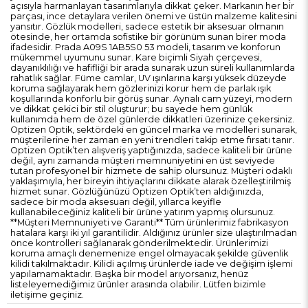
açısıyla harmanlayan tasarımlarıyla dikkat çeker. Markanın her bir
parçası, ince detaylara verilen önemi ve üstün malzeme kalitesini
yansıtır. Gözlük modelleri, sadece estetik bir aksesuar olmanın
ötesinde, her ortamda sofistike bir görünüm sunan birer moda
ifadesidir. Prada A09S 1AB5S0 53 modeli, tasarım ve konforun
mükemmel uyumunu sunar. Kare biçimli Siyah çerçevesi,
dayanıklılığı ve hafifliği bir arada sunarak uzun süreli kullanımlarda
rahatlık sağlar. Füme camlar, UV ışınlarına karşı yüksek düzeyde
koruma sağlayarak hem gözlerinizi korur hem de parlak ışık
koşullarında konforlu bir görüş sunar. Aynalı cam yüzeyi, modern
ve dikkat çekici bir stil oluşturur; bu sayede hem günlük
kullanımda hem de özel günlerde dikkatleri üzerinize çekersiniz.
Optizen Optik, sektördeki en güncel marka ve modelleri sunarak,
müşterilerine her zaman en yeni trendleri takip etme fırsatı tanır.
Optizen Optik’ten alışveriş yaptığınızda, sadece kaliteli bir ürüne
değil, aynı zamanda müşteri memnuniyetini en üst seviyede
tutan profesyonel bir hizmete de sahip olursunuz. Müşteri odaklı
yaklaşımıyla, her bireyin ihtiyaçlarını dikkate alarak özelleştirilmiş
hizmet sunar. Gözlüğünüzü Optizen Optik’ten aldığınızda,
sadece bir moda aksesuarı değil, yıllarca keyifle
kullanabileceğiniz kaliteli bir ürüne yatırım yapmış olursunuz.
**Müşteri Memnuniyeti ve Garanti** Tüm ürünlerimiz fabrikasyon
hatalara karşı iki yıl garantilidir. Aldığınız ürünler size ulaştırılmadan
önce kontrolleri sağlanarak gönderilmektedir. Ürünlerimizi
koruma amaçlı denemenize engel olmayacak şekilde güvenlik
kilidi takılmaktadır. Kilidi açılmış ürünlerde iade ve değişim işlemi
yapılamamaktadır. Başka bir model arıyorsanız, henüz
listeleyemediğimiz ürünler arasında olabilir. Lütfen bizimle
iletişime geçiniz.