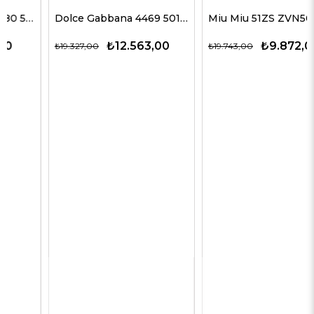
Dolce Gabbana 4469 501/87 59 G Kadın Güneş Gözlükleri
Miu Miu 51ZS ZVN50D 69 G Kadın Güneş Gözlükleri
₺12.563,00
₺9.872,00
₺19.327,00
₺19.743,00