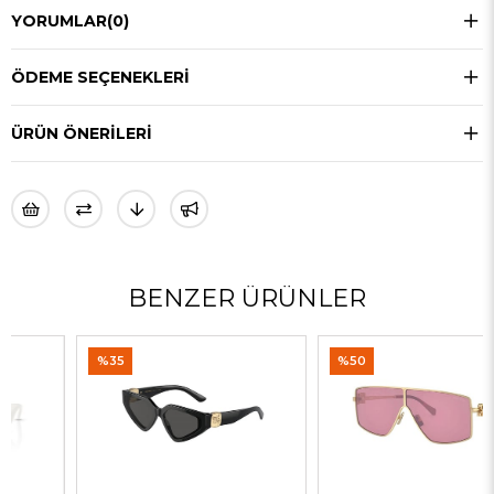
YORUMLAR
(0)
ÖDEME SEÇENEKLERI
ÜRÜN ÖNERILERI
BENZER ÜRÜNLER
%35
%50