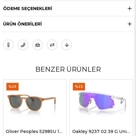
ÖDEME SEÇENEKLERI
ÜRÜN ÖNERILERI
BENZER ÜRÜNLER
%25
%25
Oliver Peoples 5298SU 1578W5 51 G Unisex Güneş Gözlükleri
Oakley 9237 02 39 G Unisex Güneş Gözlükleri