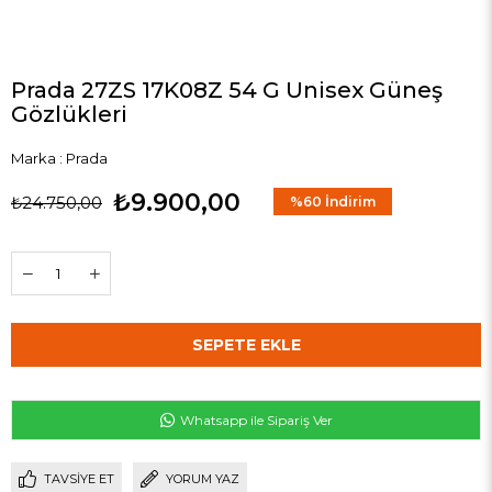
Prada 27ZS 17K08Z 54 G Unisex Güneş
Gözlükleri
Marka
:
Prada
₺9.900,00
₺24.750,00
%
60
İndirim
Whatsapp ile Sipariş Ver
TAVSIYE ET
YORUM YAZ