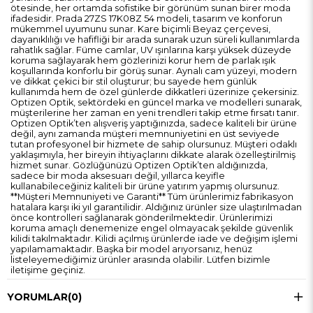
ötesinde, her ortamda sofistike bir görünüm sunan birer moda
ifadesidir. Prada 27ZS 17K08Z 54 modeli, tasarım ve konforun
mükemmel uyumunu sunar. Kare biçimli Beyaz çerçevesi,
dayanıklılığı ve hafifliği bir arada sunarak uzun süreli kullanımlarda
rahatlık sağlar. Füme camlar, UV ışınlarına karşı yüksek düzeyde
koruma sağlayarak hem gözlerinizi korur hem de parlak ışık
koşullarında konforlu bir görüş sunar. Aynalı cam yüzeyi, modern
ve dikkat çekici bir stil oluşturur; bu sayede hem günlük
kullanımda hem de özel günlerde dikkatleri üzerinize çekersiniz.
Optizen Optik, sektördeki en güncel marka ve modelleri sunarak,
müşterilerine her zaman en yeni trendleri takip etme fırsatı tanır.
Optizen Optik’ten alışveriş yaptığınızda, sadece kaliteli bir ürüne
değil, aynı zamanda müşteri memnuniyetini en üst seviyede
tutan profesyonel bir hizmete de sahip olursunuz. Müşteri odaklı
yaklaşımıyla, her bireyin ihtiyaçlarını dikkate alarak özelleştirilmiş
hizmet sunar. Gözlüğünüzü Optizen Optik’ten aldığınızda,
sadece bir moda aksesuarı değil, yıllarca keyifle
kullanabileceğiniz kaliteli bir ürüne yatırım yapmış olursunuz.
**Müşteri Memnuniyeti ve Garanti** Tüm ürünlerimiz fabrikasyon
hatalara karşı iki yıl garantilidir. Aldığınız ürünler size ulaştırılmadan
önce kontrolleri sağlanarak gönderilmektedir. Ürünlerimizi
koruma amaçlı denemenize engel olmayacak şekilde güvenlik
kilidi takılmaktadır. Kilidi açılmış ürünlerde iade ve değişim işlemi
yapılamamaktadır. Başka bir model arıyorsanız, henüz
listeleyemediğimiz ürünler arasında olabilir. Lütfen bizimle
iletişime geçiniz.
YORUMLAR
(0)