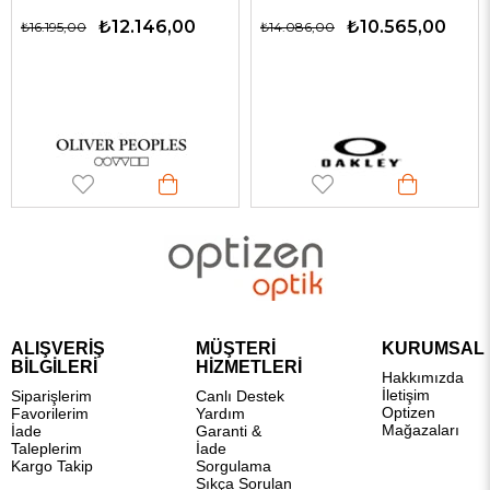
₺12.146,00
₺10.565,00
₺16.195,00
₺14.086,00
ALIŞVERİŞ
MÜŞTERİ
KURUMSAL
BİLGİLERİ
HİZMETLERİ
Hakkımızda
İletişim
Siparişlerim
Canlı Destek
Optizen
Favorilerim
Yardım
Mağazaları
İade
Garanti &
Taleplerim
İade
Kargo Takip
Sorgulama
Sıkça Sorulan