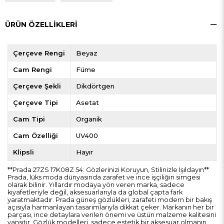
ÜRÜN ÖZELLIKLERI
Çerçeve Rengi
Beyaz
Cam Rengi
Füme
Çerçeve Şekli
Dikdörtgen
Çerçeve Tipi
Asetat
Cam Tipi
Organik
Cam Özelliği
UV400
Klipsli
Hayır
**Prada 27ZS 17K08Z 54: Gözlerinizi Koruyun, Stilinizle Işıldayın**
Prada, lüks moda dünyasında zarafet ve ince işçiliğin simgesi
olarak bilinir. Yıllardır modaya yön veren marka, sadece
kıyafetleriyle değil, aksesuarlarıyla da global çapta fark
yaratmaktadır. Prada güneş gözlükleri, zarafeti modern bir bakış
açısıyla harmanlayan tasarımlarıyla dikkat çeker. Markanın her bir
parçası, ince detaylara verilen önemi ve üstün malzeme kalitesini
yansıtır. Gözlük modelleri, sadece estetik bir aksesuar olmanın