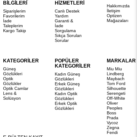
BİLGİLERİ
HİZMETLERİ
Hakkımızda
İletişim
Siparişlerim
Canlı Destek
Optizen
Favorilerim
Yardım
Mağazaları
İade
Garanti &
Taleplerim
İade
Kargo Takip
Sorgulama
Sıkça Sorulan
Sorular
KATEGORİLER
POPÜLER
MARKALAR
KATEGORİLER
Güneş
Miu Miu
Gözlükleri
Lindberg
Kadın Güneş
Optik
Maybach
Gözlükleri
Gözlükler
Tom Ford
Erkek Güneş
Optik Camlar
Silhouette
Gözlükleri
Lens &
Serengeti
Kadın Optik
Solüsyon
Off-White
Gözlükleri
Oliver
Erkek Optik
Peoples
Gözlükleri
Boss
Prada
Vycoz
Zegna
Fendi