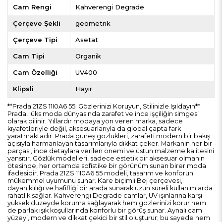
Cam Rengi
Kahverengi Degrade
Çerçeve Şekli
geometrik
Çerçeve Tipi
Asetat
Cam Tipi
Organik
Cam Özelliği
UV400
Klipsli
Hayır
**Prada 21ZS 11I0A6 55: Gözlerinizi Koruyun, Stilinizle Işıldayın**
Prada, lüks moda dünyasında zarafet ve ince işçiliğin simgesi
olarak bilinir. Yıllardır modaya yön veren marka, sadece
kıyafetleriyle değil, aksesuarlarıyla da global çapta fark
yaratmaktadır. Prada güneş gözlükleri, zarafeti modern bir bakış
açısıyla harmanlayan tasarımlarıyla dikkat çeker. Markanın her bir
parçası, ince detaylara verilen önemi ve üstün malzeme kalitesini
yansıtır. Gözlük modelleri, sadece estetik bir aksesuar olmanın
ötesinde, her ortamda sofistike bir görünüm sunan birer moda
ifadesidir. Prada 21ZS 11I0A6 55 modeli, tasarım ve konforun
mükemmel uyumunu sunar. Kare biçimli Bej çerçevesi,
dayanıklılığı ve hafifliği bir arada sunarak uzun süreli kullanımlarda
rahatlık sağlar. Kahverengi Degrade camlar, UV ışınlarına karşı
yüksek düzeyde koruma sağlayarak hem gözlerinizi korur hem
de parlak ışık koşullarında konforlu bir görüş sunar. Aynalı cam
yüzeyi, modern ve dikkat çekici bir stil oluşturur; bu sayede hem