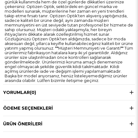
günlük kullanımda hem de özel günlerde dikkatleri üzerinize
çekersiniz. Optizen Optik, sektördeki en güncel marka ve
modelleri sunarak, müşterilerine her zaman en yeni trendleri
takip etme fırsatı tanır. Optizen Optik’ten alışveriş yaptığınızda,
sadece kaliteli bir ürüne değil, aynı zamanda müşteri
memnuniyetini en üst seviyede tutan profesyonel bir hizmete de
sahip olursunuz. Müşteri odaklı yaklaşımıyla, her bireyin
ihtiyaçlarını dikkate alarak özelleştirilmiş hizmet sunar.
Gözlüğünüzü Optizen Optik’ten aldığınızda, sadece bir moda
aksesuarı değil, yıllarca keyifle kullanabileceğiniz kaliteli bir ürüne
yatırım yapmış olursunuz. **Müşteri Memnuniyeti ve Garanti** Tüm
ürünlerimiz fabrikasyon hatalara karşı iki yıl garantilidir. Aldığınız
ürünler size ulaştırılmadan önce kontrolleri sağlanarak
gönderilmektedir. Ürünlerimizi koruma amaçlı denemenize
engel olmayacak şekilde güvenlik kilidi takılmaktadır. Kilidi
açılmış ürünlerde iade ve değişim işlemi yapılamamaktadır.
Başka bir model arıyorsanız, henüz listeleyemediğimiz ürünler
arasında olabilir. Lütfen bizimle iletişime geçiniz.
YORUMLAR
(0)
ÖDEME SEÇENEKLERI
ÜRÜN ÖNERILERI