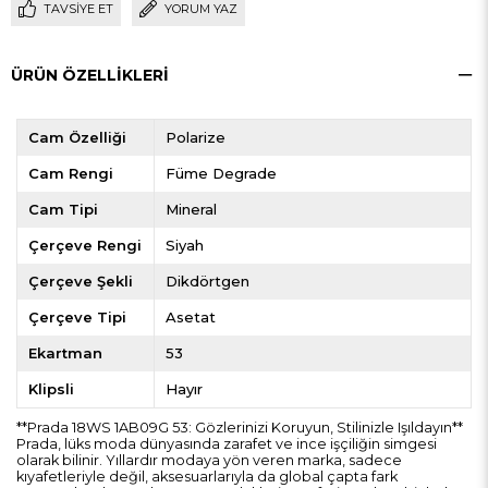
TAVSIYE ET
YORUM YAZ
ÜRÜN ÖZELLIKLERI
Cam Özelliği
Polarize
Cam Rengi
Füme Degrade
Cam Tipi
Mineral
Çerçeve Rengi
Siyah
Çerçeve Şekli
Dikdörtgen
Çerçeve Tipi
Asetat
Ekartman
53
Klipsli
Hayır
**Prada 18WS 1AB09G 53: Gözlerinizi Koruyun, Stilinizle Işıldayın**
Prada, lüks moda dünyasında zarafet ve ince işçiliğin simgesi
olarak bilinir. Yıllardır modaya yön veren marka, sadece
kıyafetleriyle değil, aksesuarlarıyla da global çapta fark