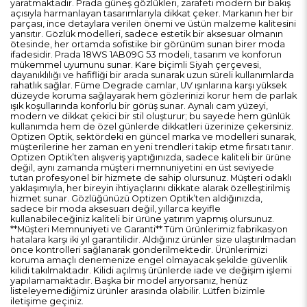
yaratmaktadır. Prada güneş gözlükleri, zarafeti modern bir bakış
açısıyla harmanlayan tasarımlarıyla dikkat çeker. Markanın her bir
parçası, ince detaylara verilen önemi ve üstün malzeme kalitesini
yansıtır. Gözlük modelleri, sadece estetik bir aksesuar olmanın
ötesinde, her ortamda sofistike bir görünüm sunan birer moda
ifadesidir. Prada 18WS 1AB09G 53 modeli, tasarım ve konforun
mükemmel uyumunu sunar. Kare biçimli Siyah çerçevesi,
dayanıklılığı ve hafifliği bir arada sunarak uzun süreli kullanımlarda
rahatlık sağlar. Füme Degrade camlar, UV ışınlarına karşı yüksek
düzeyde koruma sağlayarak hem gözlerinizi korur hem de parlak
ışık koşullarında konforlu bir görüş sunar. Aynalı cam yüzeyi,
modern ve dikkat çekici bir stil oluşturur; bu sayede hem günlük
kullanımda hem de özel günlerde dikkatleri üzerinize çekersiniz.
Optizen Optik, sektördeki en güncel marka ve modelleri sunarak,
müşterilerine her zaman en yeni trendleri takip etme fırsatı tanır.
Optizen Optik’ten alışveriş yaptığınızda, sadece kaliteli bir ürüne
değil, aynı zamanda müşteri memnuniyetini en üst seviyede
tutan profesyonel bir hizmete de sahip olursunuz. Müşteri odaklı
yaklaşımıyla, her bireyin ihtiyaçlarını dikkate alarak özelleştirilmiş
hizmet sunar. Gözlüğünüzü Optizen Optik’ten aldığınızda,
sadece bir moda aksesuarı değil, yıllarca keyifle
kullanabileceğiniz kaliteli bir ürüne yatırım yapmış olursunuz.
**Müşteri Memnuniyeti ve Garanti** Tüm ürünlerimiz fabrikasyon
hatalara karşı iki yıl garantilidir. Aldığınız ürünler size ulaştırılmadan
önce kontrolleri sağlanarak gönderilmektedir. Ürünlerimizi
koruma amaçlı denemenize engel olmayacak şekilde güvenlik
kilidi takılmaktadır. Kilidi açılmış ürünlerde iade ve değişim işlemi
yapılamamaktadır. Başka bir model arıyorsanız, henüz
listeleyemediğimiz ürünler arasında olabilir. Lütfen bizimle
iletişime geçiniz.