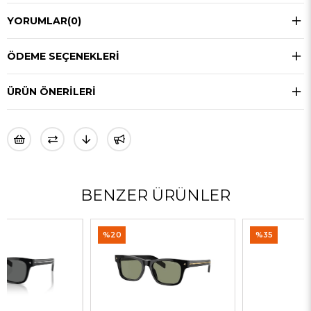
YORUMLAR
(0)
ÖDEME SEÇENEKLERI
ÜRÜN ÖNERILERI
BENZER ÜRÜNLER
%20
%35