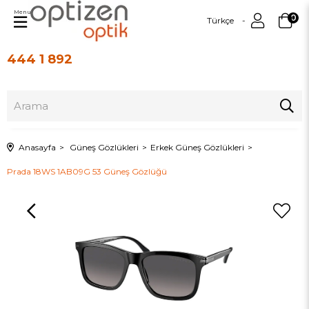
Menu
0
Türkçe
444 1 892
Üye Girişi
Üye Ol
Anasayfa
Güneş Gözlükleri
Erkek Güneş Gözlükleri
Prada 18WS 1AB09G 53 Güneş Gözlüğü