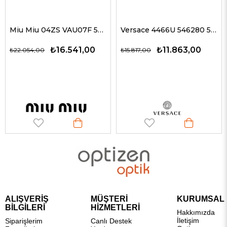
Miu Miu 04ZS VAU07F 50 Kadın Güneş Gözlükleri
Versace 4466U 546280 54 G Kadın Güneş Gözlükleri
₺16.541,00
₺11.863,00
₺22.054,00
₺15.817,00
ALIŞVERİŞ
MÜŞTERİ
KURUMSAL
BİLGİLERİ
HİZMETLERİ
Hakkımızda
İletişim
Siparişlerim
Canlı Destek