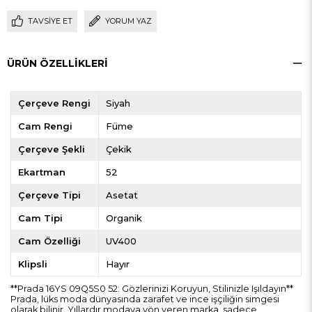
TAVSIYE ET
YORUM YAZ
ÜRÜN ÖZELLIKLERI
Çerçeve Rengi
Siyah
Cam Rengi
Füme
Çerçeve Şekli
Çekik
Ekartman
52
Çerçeve Tipi
Asetat
Cam Tipi
Organik
Cam Özelliği
UV400
Klipsli
Hayır
**Prada 16YS 09Q5S0 52: Gözlerinizi Koruyun, Stilinizle Işıldayın**
Prada, lüks moda dünyasında zarafet ve ince işçiliğin simgesi
olarak bilinir. Yıllardır modaya yön veren marka, sadece