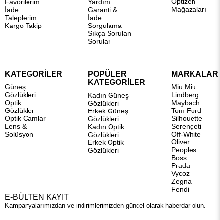
Optizen
Favorilerim
Yardım
Mağazaları
İade
Garanti &
Taleplerim
İade
Kargo Takip
Sorgulama
Sıkça Sorulan
Sorular
KATEGORİLER
POPÜLER
MARKALAR
KATEGORİLER
Güneş
Miu Miu
Gözlükleri
Lindberg
Kadın Güneş
Optik
Maybach
Gözlükleri
Gözlükler
Tom Ford
Erkek Güneş
Optik Camlar
Silhouette
Gözlükleri
Lens &
Serengeti
Kadın Optik
Solüsyon
Off-White
Gözlükleri
Oliver
Erkek Optik
Peoples
Gözlükleri
Boss
Prada
Vycoz
Zegna
Fendi
E-BÜLTEN KAYIT
Kampanyalarımızdan ve indirimlerimizden güncel olarak haberdar olun.