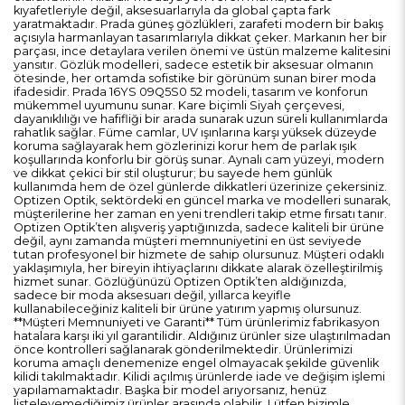
kıyafetleriyle değil, aksesuarlarıyla da global çapta fark
yaratmaktadır. Prada güneş gözlükleri, zarafeti modern bir bakış
açısıyla harmanlayan tasarımlarıyla dikkat çeker. Markanın her bir
parçası, ince detaylara verilen önemi ve üstün malzeme kalitesini
yansıtır. Gözlük modelleri, sadece estetik bir aksesuar olmanın
ötesinde, her ortamda sofistike bir görünüm sunan birer moda
ifadesidir. Prada 16YS 09Q5S0 52 modeli, tasarım ve konforun
mükemmel uyumunu sunar. Kare biçimli Siyah çerçevesi,
dayanıklılığı ve hafifliği bir arada sunarak uzun süreli kullanımlarda
rahatlık sağlar. Füme camlar, UV ışınlarına karşı yüksek düzeyde
koruma sağlayarak hem gözlerinizi korur hem de parlak ışık
koşullarında konforlu bir görüş sunar. Aynalı cam yüzeyi, modern
ve dikkat çekici bir stil oluşturur; bu sayede hem günlük
kullanımda hem de özel günlerde dikkatleri üzerinize çekersiniz.
Optizen Optik, sektördeki en güncel marka ve modelleri sunarak,
müşterilerine her zaman en yeni trendleri takip etme fırsatı tanır.
Optizen Optik’ten alışveriş yaptığınızda, sadece kaliteli bir ürüne
değil, aynı zamanda müşteri memnuniyetini en üst seviyede
tutan profesyonel bir hizmete de sahip olursunuz. Müşteri odaklı
yaklaşımıyla, her bireyin ihtiyaçlarını dikkate alarak özelleştirilmiş
hizmet sunar. Gözlüğünüzü Optizen Optik’ten aldığınızda,
sadece bir moda aksesuarı değil, yıllarca keyifle
kullanabileceğiniz kaliteli bir ürüne yatırım yapmış olursunuz.
**Müşteri Memnuniyeti ve Garanti** Tüm ürünlerimiz fabrikasyon
hatalara karşı iki yıl garantilidir. Aldığınız ürünler size ulaştırılmadan
önce kontrolleri sağlanarak gönderilmektedir. Ürünlerimizi
koruma amaçlı denemenize engel olmayacak şekilde güvenlik
kilidi takılmaktadır. Kilidi açılmış ürünlerde iade ve değişim işlemi
yapılamamaktadır. Başka bir model arıyorsanız, henüz
listeleyemediğimiz ürünler arasında olabilir. Lütfen bizimle