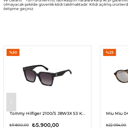
ve Garanti** Tüm ürünlerimiz fabrikasyon hatalara karşı iki yıl garan
olmayacak şekilde güvenlik kilidi takılmaktadır. Kilidi açılmış ürünl
iletişime geçiniz.
%50
%25
Tommy Hilfiger 2100/S JBW3X 53 Kadın Güneş Gözlükleri
₺5.900,00
₺11.800,00
₺22.054,00