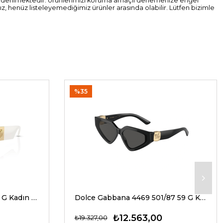
ak gönderilmektedir. Ürünlerimizi koruma amaçlı denemenize engel
z, henüz listeleyemediğimiz ürünler arasında olabilir. Lütfen bizimle
%35
Versace 4466U 546280 54 G Kadın Güneş Gözlükleri
Dolce Gabbana 4469 501/87 59 G Kadın Güneş Gözlükleri
₺12.563,00
₺19.327,00