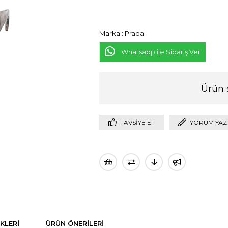
Marka
:
Prada
Whatsapp ile Sipariş Ver
Ürün 
TAVSIYE ET
YORUM YAZ
KLERI
ÜRÜN ÖNERILERI