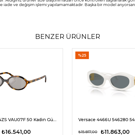
tilidir. Aldığınız ürünler size ulaştırılmadan önce kontrolleri sağlanar
erde iade ve değişim işlemi yapılamamaktadır. Başka bir model arıyorsanı
BENZER ÜRÜNLER
%25
Miu Miu 04ZS VAU07F 50 Kadın Güneş Gözlükleri
₺16.541,00
₺11.863,00
₺15.817,00