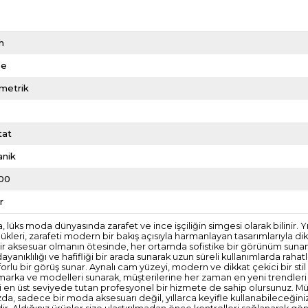
h
me
metrik
tat
anik
00
r
da, lüks moda dünyasında zarafet ve ince işçiliğin simgesi olarak bilinir
kleri, zarafeti modern bir bakış açısıyla harmanlayan tasarımlarıyla di
 bir aksesuar olmanın ötesinde, her ortamda sofistike bir görünüm suna
ıklılığı ve hafifliği bir arada sunarak uzun süreli kullanımlarda rahat
forlu bir görüş sunar. Aynalı cam yüzeyi, modern ve dikkat çekici bir 
marka ve modelleri sunarak, müşterilerine her zaman en yeni trendleri ta
n üst seviyede tutan profesyonel bir hizmete de sahip olursunuz. Müşter
da, sadece bir moda aksesuarı değil, yıllarca keyifle kullanabileceğiniz