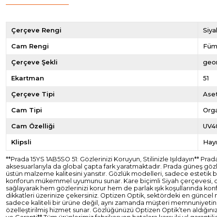
Çerçeve Rengi
Siya
Cam Rengi
Fü
Çerçeve Şekli
geo
Ekartman
51
Çerçeve Tipi
Ase
Cam Tipi
Org
Cam Özelliği
UV4
Klipsli
Hayı
**Prada 15YS 1AB5SO 51: Gözlerinizi Koruyun, Stilinizle Işıldayın** Pra
aksesuarlarıyla da global çapta fark yaratmaktadır. Prada güneş gözlü
üstün malzeme kalitesini yansıtır. Gözlük modelleri, sadece estetik
konforun mükemmel uyumunu sunar. Kare biçimli Siyah çerçevesi, dayan
sağlayarak hem gözlerinizi korur hem de parlak ışık koşullarında kon
dikkatleri üzerinize çekersiniz. Optizen Optik, sektördeki en güncel 
sadece kaliteli bir ürüne değil, aynı zamanda müşteri memnuniyetini e
özelleştirilmiş hizmet sunar. Gözlüğünüzü Optizen Optik’ten aldığınız