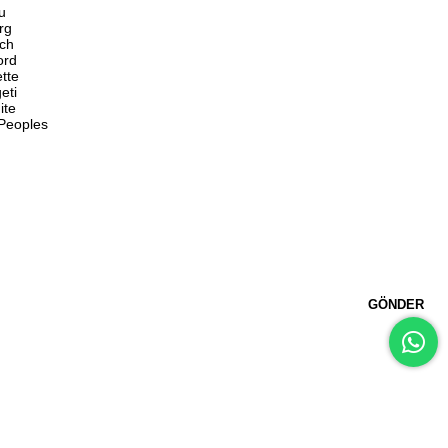
u
rg
ch
ord
ette
eti
ite
 Peoples
GÖNDER