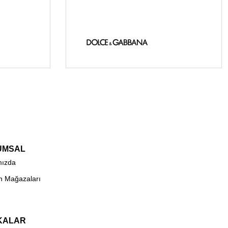
UMSAL
mızda
n Mağazaları
KALAR