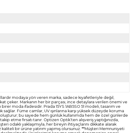
. Yıllardır modaya yön veren marka, sadece kıyafetleriyle değil,
kkat çeker. Markanın her bir parçası, ince detaylara verilen önemi ve
n birer moda ifadesidir. Prada 15YS 1AB5SO 51 modeli, tasarım ve
lık sağlar. Füme camlar, UV ışınlarına karşı yüksek düzeyde koruma
stil oluşturur; bu sayede hem günlük kullanımda hem de özel günlerde
kip etme fırsatı tanır. Optizen Optik’ten alışveriş yaptığınızda,
i odaklı yaklaşımıyla, her bireyin ihtiyaçlarını dikkate alarak
 kaliteli bir ürüne yatırım yapmış olursunuz. **Müşteri Memnuniyeti