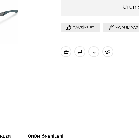
Ürün 
TAVSIYE ET
YORUM YAZ
KLERI
ÜRÜN ÖNERILERI