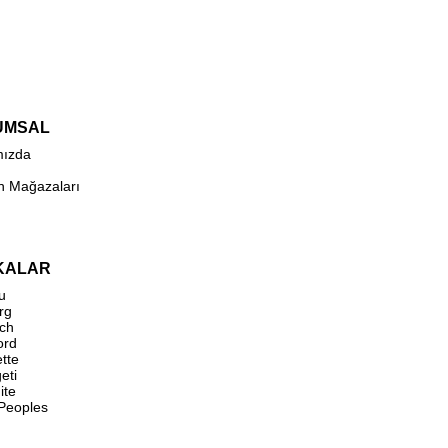
UMSAL
mızda
n Mağazaları
KALAR
u
rg
ch
ord
ette
eti
ite
 Peoples