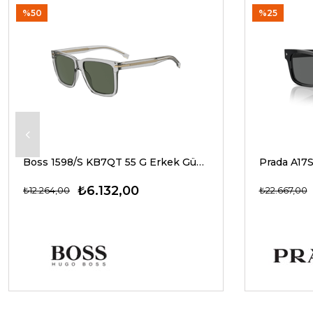
%50
%25
Boss 1598/S KB7QT 55 G Erkek Güneş Gözlükleri
₺6.132,00
₺12.264,00
₺22.667,00