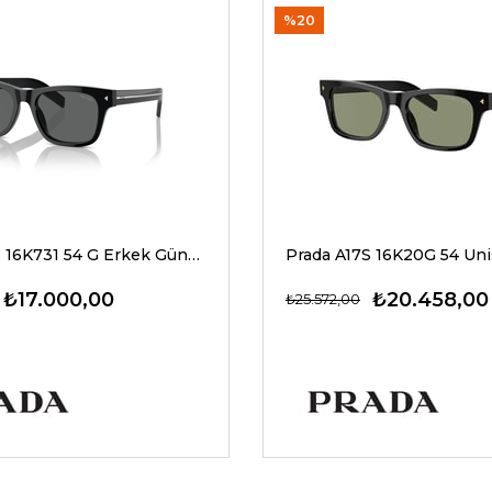
%20
Prada A17S 16K731 54 G Erkek Güneş Gözlükleri
₺17.000,00
₺20.458,00
₺25.572,00