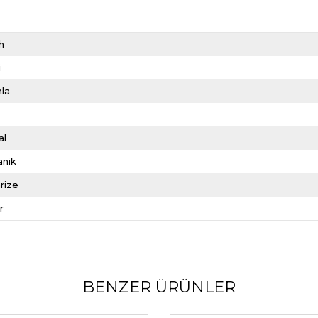
h
i
la
al
anik
rize
r
BENZER ÜRÜNLER