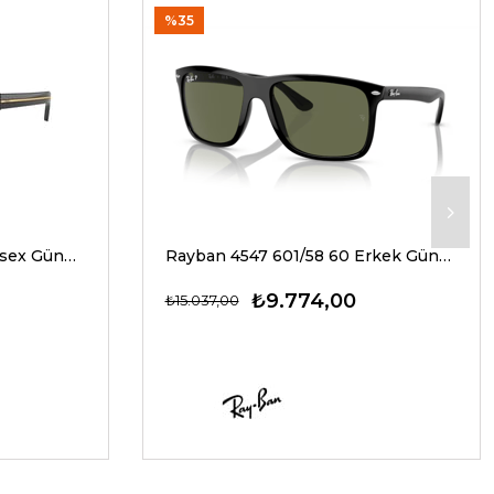
%35
Prada A17S 16K20G 54 Unisex Güneş Gözlükleri
Rayban 4547 601/58 60 Erkek Güneş Gözlükleri
₺9.774,00
₺15.037,00