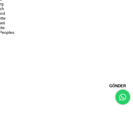
rg
ch
ord
ette
eti
ite
 Peoples
GÖNDER