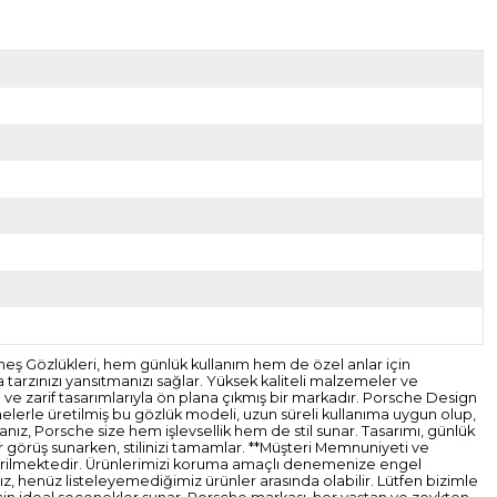
eş Gözlükleri, hem günlük kullanım hem de özel anlar için
 tarzınızı yansıtmanızı sağlar. Yüksek kaliteli malzemeler ve
ve zarif tasarımlarıyla ön plana çıkmış bir markadır. Porsche Design
melerle üretilmiş bu gözlük modeli, uzun süreli kullanıma uygun olup,
rsanız, Porsche size hem işlevsellik hem de stil sunar. Tasarımı, günlük
ir görüş sunarken, stilinizi tamamlar. **Müşteri Memnuniyeti ve
gönderilmektedir. Ürünlerimizi koruma amaçlı denemenize engel
z, henüz listeleyemediğimiz ürünler arasında olabilir. Lütfen bizimle