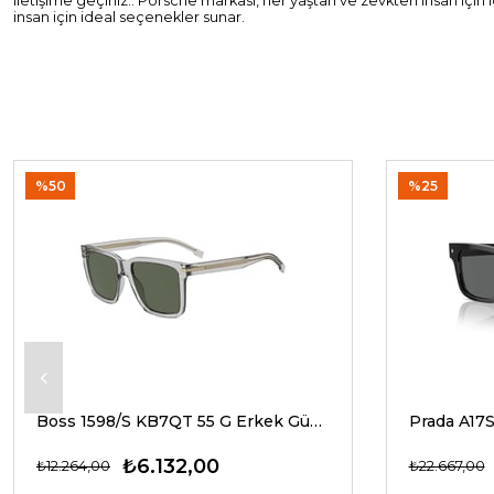
iletişime geçiniz.. Porsche markası, her yaştan ve zevkten insan içi
insan için ideal seçenekler sunar.
%50
%25
Boss 1598/S KB7QT 55 G Erkek Güneş Gözlükleri
₺6.132,00
₺12.264,00
₺22.667,00