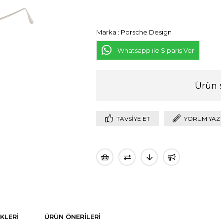
Marka
:
Porsche Design
Whatsapp ile Sipariş Ver
Ürün 
TAVSIYE ET
YORUM YAZ
KLERI
ÜRÜN ÖNERILERI