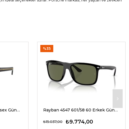
için ideal seçenekler sunar. Porsche markası, her yaştan ve zevkten
%35
Prada A17S 16K20G 54 Unisex Güneş Gözlükleri
Rayban 4547 601/58 60 Erkek Güneş Gözlükleri
₺9.774,00
₺15.037,00