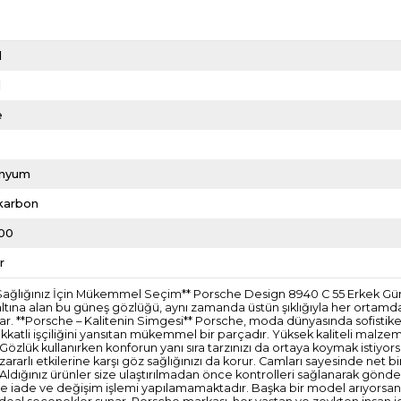
d
l
e
anyum
ikarbon
00
r
z Sağlığınız İçin Mükemmel Seçim** Porsche Design 8940 C 55 Erkek Gün
 altına alan bu güneş gözlüğü, aynı zamanda üstün şıklığıyla her ortamda
r. **Porsche – Kalitenin Simgesi** Porsche, moda dünyasında sofistike 
kkatli işçiliğini yansıtan mükemmel bir parçadır. Yüksek kaliteli malze
** Gözlük kullanırken konforun yanı sıra tarzınızı da ortaya koymak istiyo
rarlı etkilerine karşı göz sağlığınızı da korur. Camları sayesinde net b
idir. Aldığınız ürünler size ulaştırılmadan önce kontrolleri sağlanarak 
erde iade ve değişim işlemi yapılamamaktadır. Başka bir model arıyorsanı