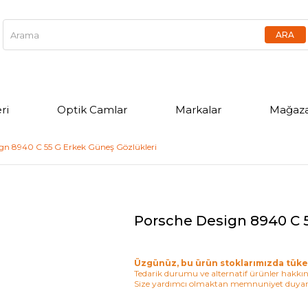
ri
Optik Camlar
Markalar
Mağaza
gn 8940 C 55 G Erkek Güneş Gözlükleri
Porsche Design 8940 C 5
Üzgünüz, bu ürün stoklarımızda tüke
Tedarik durumu ve alternatif ürünler hakkınd
Size yardımcı olmaktan memnuniyet duyar