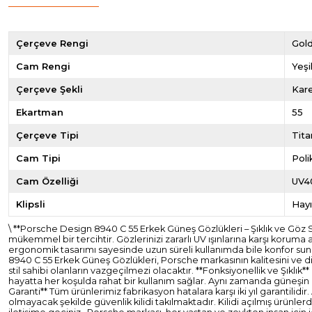
Çerçeve Rengi
Gol
Cam Rengi
Yeşi
Çerçeve Şekli
Kar
Ekartman
55
Çerçeve Tipi
Tit
Cam Tipi
Pol
Cam Özelliği
UV4
Klipsli
Hayı
\ **Porsche Design 8940 C 55 Erkek Güneş Gözlükleri – Şıklık ve Gö
mükemmel bir tercihtir. Gözlerinizi zararlı UV ışınlarına karşı koruma
ergonomik tasarımı sayesinde uzun süreli kullanımda bile konfor suna
8940 C 55 Erkek Güneş Gözlükleri, Porsche markasının kalitesini ve di
stil sahibi olanların vazgeçilmezi olacaktır. **Fonksiyonellik ve Şıklık
hayatta her koşulda rahat bir kullanım sağlar. Aynı zamanda güneşin za
Garanti** Tüm ürünlerimiz fabrikasyon hatalara karşı iki yıl garantil
olmayacak şekilde güvenlik kilidi takılmaktadır. Kilidi açılmış ürünl