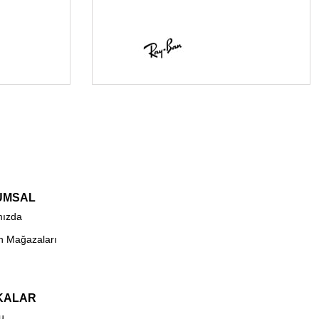
UMSAL
mızda
n Mağazaları
KALAR
u