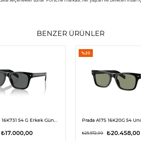
n ideal seçenekler sunar. Porsche markası, her yaştan ve zevkten insan 
BENZER ÜRÜNLER
%20
Prada A17S 16K731 54 G Erkek Güneş Gözlükleri
₺17.000,00
₺20.458,00
₺25.572,00