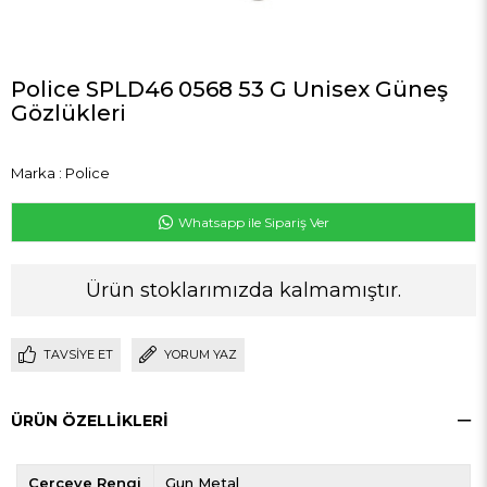
Police SPLD46 0568 53 G Unisex Güneş
Gözlükleri
Marka
:
Police
Whatsapp ile Sipariş Ver
Ürün stoklarımızda kalmamıştır.
TAVSIYE ET
YORUM YAZ
ÜRÜN ÖZELLIKLERI
Çerçeve Rengi
Gun Metal