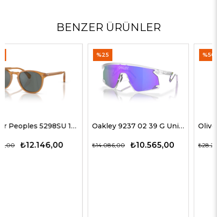
BENZER ÜRÜNLER
%25
%50
Oakley 9237 02 39 G Unisex Güneş Gözlükleri
Oliver Peoples 5514SU 1678C5 51 G Unisex Güneş Gözlükleri
₺10.565,00
₺14.143,00
₺14.086,00
₺28.285,00