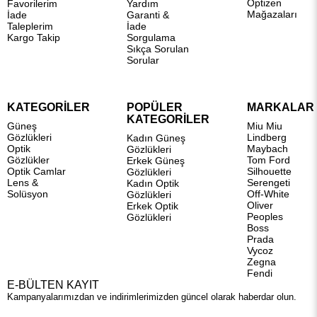
Optizen
Favorilerim
Yardım
Mağazaları
İade
Garanti &
Taleplerim
İade
Kargo Takip
Sorgulama
Sıkça Sorulan
Sorular
KATEGORİLER
POPÜLER
MARKALAR
KATEGORİLER
Güneş
Miu Miu
Gözlükleri
Lindberg
Kadın Güneş
Optik
Maybach
Gözlükleri
Gözlükler
Tom Ford
Erkek Güneş
Optik Camlar
Silhouette
Gözlükleri
Lens &
Serengeti
Kadın Optik
Solüsyon
Off-White
Gözlükleri
Oliver
Erkek Optik
Peoples
Gözlükleri
Boss
Prada
Vycoz
Zegna
Fendi
E-BÜLTEN KAYIT
Kampanyalarımızdan ve indirimlerimizden güncel olarak haberdar olun.