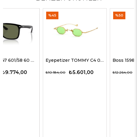
%45
%50
Eyepetizer TOMMY C4 09-23 G Erkek Güneş Gözlükleri
Boss 1598/S KB7QT 55 G Erkek Güneş Gözlükleri
₺5.601,00
₺6.132,00
₺10.184,00
₺12.264,00