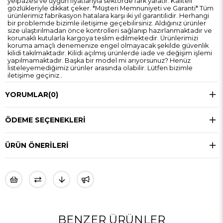
yelpazesi ve uygun fiyatlarıyla sektörde fark yaratır. Kaliteli
gözlükleriyle dikkat çeker. *Müşteri Memnuniyeti ve Garanti* Tüm
ürünlerimiz fabrikasyon hatalara karşı iki yıl garantilidir. Herhangi
bir problemde bizimle iletişime geçebilirsiniz. Aldığınız ürünler
size ulaştırılmadan önce kontrolleri sağlanıp hazırlanmaktadır ve
korunaklı kutularla kargoya teslim edilmektedir. Ürünlerimizi
koruma amaçlı denemenize engel olmayacak şekilde güvenlik
kilidi takılmaktadır. Kilidi açılmış ürünlerde iade ve değişim işlemi
yapılmamaktadır. Başka bir model mi arıyorsunuz? Henüz
listeleyemediğimiz ürünler arasında olabilir. Lütfen bizimle
iletişime geçiniz..
YORUMLAR
(0)
ÖDEME SEÇENEKLERI
ÜRÜN ÖNERILERI
BENZER ÜRÜNLER