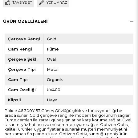
TAVSIYE ET
YORUM YAZ
ÜRÜN ÖZELLIKLERI
Çerçeve Rengi
Gold
Cam Rengi
Füme
Çerçeve Şekli
Oval
Çerçeve Tipi
Metal
Cam Tipi
Organik
Cam Özelliği
UV400
Klipsli
Hayır
Police 46 300Y 53 Güneş Gözlüğü şıklık ve fonksiyonelliği bir
arada sunar. Gold çerçeve rengi ile modern bir görünüm sağlar.
Füme camları ile zararlı güneş ışınlarına karşı koruma sağlar. Oval
tasarımı yüz hatlarınıza mükemmel uyum sağlar. Optizen Optik,
kaliteli ürünleri uygun fiyatlarla sunarak müşteri memnuniyetini
her zaman ön planda tutar. Optizen Optik, sunduğu geniş ürün