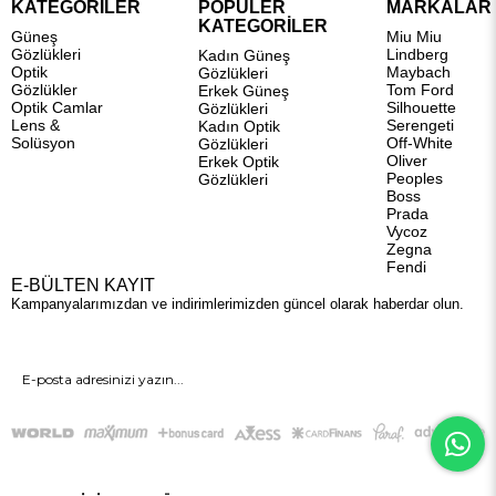
KATEGORİLER
POPÜLER
MARKALAR
KATEGORİLER
Güneş
Miu Miu
Gözlükleri
Lindberg
Kadın Güneş
Optik
Maybach
Gözlükleri
Gözlükler
Tom Ford
Erkek Güneş
Optik Camlar
Silhouette
Gözlükleri
Lens &
Serengeti
Kadın Optik
Solüsyon
Off-White
Gözlükleri
Oliver
Erkek Optik
Peoples
Gözlükleri
Boss
Prada
Vycoz
Zegna
Fendi
E-BÜLTEN KAYIT
Kampanyalarımızdan ve indirimlerimizden güncel olarak haberdar olun.
GÖNDER