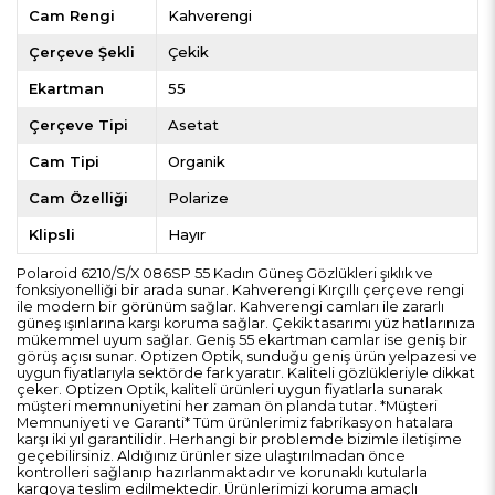
Cam Rengi
Kahverengi
Çerçeve Şekli
Çekik
Ekartman
55
Çerçeve Tipi
Asetat
Cam Tipi
Organik
Cam Özelliği
Polarize
Klipsli
Hayır
Polaroid 6210/S/X 086SP 55 Kadın Güneş Gözlükleri şıklık ve
fonksiyonelliği bir arada sunar. Kahverengi Kırçıllı çerçeve rengi
ile modern bir görünüm sağlar. Kahverengi camları ile zararlı
güneş ışınlarına karşı koruma sağlar. Çekik tasarımı yüz hatlarınıza
mükemmel uyum sağlar. Geniş 55 ekartman camlar ise geniş bir
görüş açısı sunar. Optizen Optik, sunduğu geniş ürün yelpazesi ve
uygun fiyatlarıyla sektörde fark yaratır. Kaliteli gözlükleriyle dikkat
çeker. Optizen Optik, kaliteli ürünleri uygun fiyatlarla sunarak
müşteri memnuniyetini her zaman ön planda tutar. *Müşteri
Memnuniyeti ve Garanti* Tüm ürünlerimiz fabrikasyon hatalara
karşı iki yıl garantilidir. Herhangi bir problemde bizimle iletişime
geçebilirsiniz. Aldığınız ürünler size ulaştırılmadan önce
kontrolleri sağlanıp hazırlanmaktadır ve korunaklı kutularla
kargoya teslim edilmektedir. Ürünlerimizi koruma amaçlı