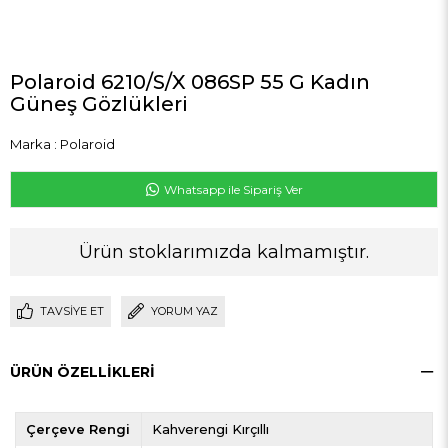
Polaroid 6210/S/X 086SP 55 G Kadın
Güneş Gözlükleri
Marka
:
Polaroid
Whatsapp ile Sipariş Ver
Ürün stoklarımızda kalmamıştır.
TAVSIYE ET
YORUM YAZ
ÜRÜN ÖZELLIKLERI
Çerçeve Rengi
Kahverengi Kırçıllı