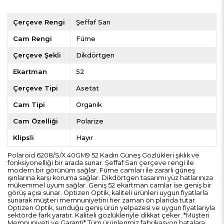
Çerçeve Rengi
Şeffaf Sarı
Cam Rengi
Füme
Çerçeve Şekli
Dikdörtgen
Ekartman
52
Çerçeve Tipi
Asetat
Cam Tipi
Organik
Cam Özelliği
Polarize
Klipsli
Hayır
Polaroid 6208/S/X 40GM9 52 Kadın Güneş Gözlükleri şıklık ve
fonksiyonelliği bir arada sunar. Şeffaf Sarı çerçeve rengi ile
modern bir görünüm sağlar. Füme camları ile zararlı güneş
ışınlarına karşı koruma sağlar. Dikdörtgen tasarımı yüz hatlarınıza
mükemmel uyum sağlar. Geniş 52 ekartman camlar ise geniş bir
görüş açısı sunar. Optizen Optik, kaliteli ürünleri uygun fiyatlarla
sunarak müşteri memnuniyetini her zaman ön planda tutar.
Optizen Optik, sunduğu geniş ürün yelpazesi ve uygun fiyatlarıyla
sektörde fark yaratır. Kaliteli gözlükleriyle dikkat çeker. *Müşteri
Memnuniyeti ve Garanti* Tüm ürünlerimiz fabrikasyon hatalara