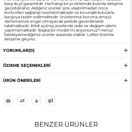
karşı iki yıl garantilidir. Herhangi bir problemde bizimle iletişime
geçebilirsiniz. Aldığınız ürünler size ulaştırılmadan önce
kontrolleri sağlanıp hazırlanmaktadır ve korunaklı kutularla
kargoya teslim edilmektedir. Ürünlerimizi koruma amaçlı
denemenize engel olmayacak şekilde güvenlik kilidi
takılmaktadır. Kilidi açılmış ürünlerde iade ve değişim işlemi
yapılmamaktadır. Başka bir model mi arıyorsunuz? Henüz
listeleyemediğimiz ürünler arasında olabilir. Lütfen bizimle
iletişime geçiniz..
YORUMLAR
(0)
ÖDEME SEÇENEKLERI
ÜRÜN ÖNERILERI
BENZER ÜRÜNLER