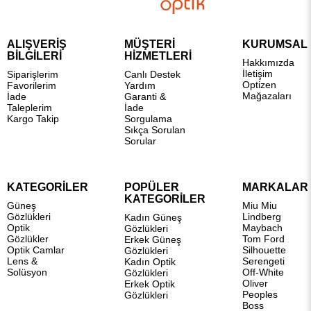
ALIŞVERİŞ
MÜŞTERİ
KURUMSAL
BİLGİLERİ
HİZMETLERİ
Hakkımızda
İletişim
Siparişlerim
Canlı Destek
Optizen
Favorilerim
Yardım
Mağazaları
İade
Garanti &
Taleplerim
İade
Kargo Takip
Sorgulama
Sıkça Sorulan
Sorular
KATEGORİLER
POPÜLER
MARKALAR
KATEGORİLER
Güneş
Miu Miu
Gözlükleri
Lindberg
Kadın Güneş
Optik
Maybach
Gözlükleri
Gözlükler
Tom Ford
Erkek Güneş
Optik Camlar
Silhouette
Gözlükleri
Lens &
Serengeti
Kadın Optik
Solüsyon
Off-White
Gözlükleri
Oliver
Erkek Optik
Peoples
Gözlükleri
Boss