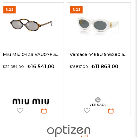
%25
%35
Miu Miu 04ZS VAU07F 50 Kadın Güneş Gözlükleri
Versace 4466U 546280 54 G Kadın Güneş Gözlükleri
.541,00
₺11.863,00
₺12.
₺15.817,00
₺19.327,00