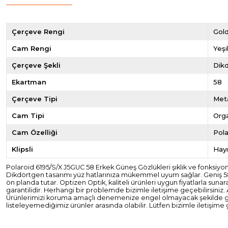
Çerçeve Rengi
Gol
Cam Rengi
Yeşi
Çerçeve Şekli
Dik
Ekartman
58
Çerçeve Tipi
Met
Cam Tipi
Org
Cam Özelliği
Pola
Klipsli
Hayı
Polaroid 6195/S/X J5GUC 58 Erkek Güneş Gözlükleri şıklık ve fonksiyone
Dikdörtgen tasarımı yüz hatlarınıza mükemmel uyum sağlar. Geniş 58 
ön planda tutar. Optizen Optik, kaliteli ürünleri uygun fiyatlarla su
garantilidir. Herhangi bir problemde bizimle iletişime geçebilirsiniz.
Ürünlerimizi koruma amaçlı denemenize engel olmayacak şekilde güven
listeleyemediğimiz ürünler arasında olabilir. Lütfen bizimle iletişime 