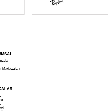
UMSAL
mızda
n Mağazaları
KALAR
u
rg
ch
ord