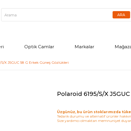
ri
Optik Camlar
Markalar
Mağaza
5/S/X J5GUC 58 G Erkek Güneş Gözlükleri
Polaroid 6195/S/X J5GUC
Üzgünüz, bu ürün stoklarımızda tüke
Tedarik durumu ve alternatif ürünler hakkınd
Size yardımcı olmaktan memnuniyet duyar