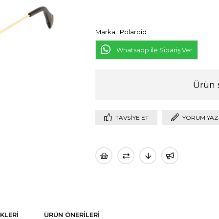
Marka
:
Polaroid
Whatsapp ile Sipariş Ver
Ürün 
TAVSIYE ET
YORUM YAZ
KLERI
ÜRÜN ÖNERILERI