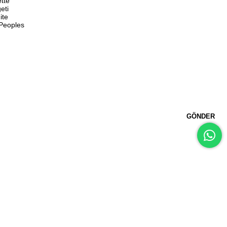
ette
eti
ite
 Peoples
GÖNDER