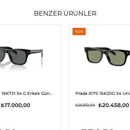
BENZER ÜRÜNLER
%20
Prada A17S 16K731 54 G Erkek Güneş Gözlükleri
₺17.000,00
₺20.458,00
₺25.572,00