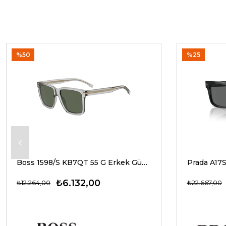
%50
%25
Boss 1598/S KB7QT 55 G Erkek Güneş Gözlükleri
₺6.132,00
₺12.264,00
₺22.667,00