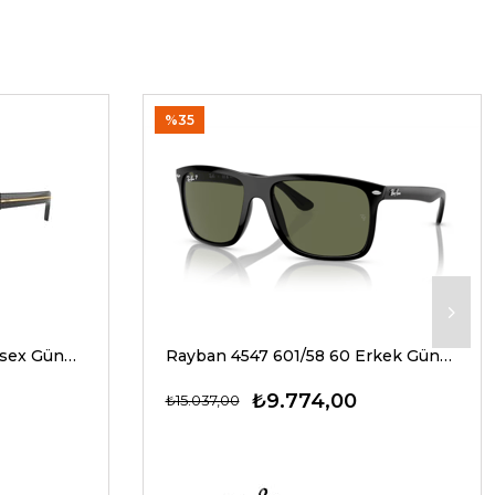
%35
Prada A17S 16K20G 54 Unisex Güneş Gözlükleri
Rayban 4547 601/58 60 Erkek Güneş Gözlükleri
₺9.774,00
₺15.037,00