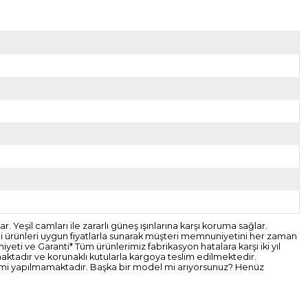
Yeşil camları ile zararlı güneş ışınlarına karşı koruma sağlar.
li ürünleri uygun fiyatlarla sunarak müşteri memnuniyetini her zaman
eti ve Garanti* Tüm ürünlerimiz fabrikasyon hatalara karşı iki yıl
nmaktadır ve korunaklı kutularla kargoya teslim edilmektedir.
şlemi yapılmamaktadır. Başka bir model mi arıyorsunuz? Henüz