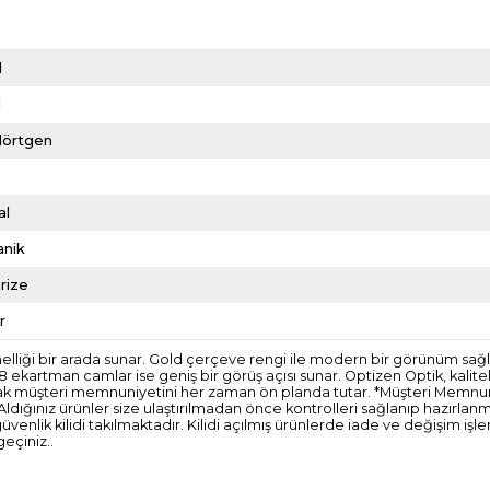
d
l
dörtgen
al
anik
rize
r
lliği bir arada sunar. Gold çerçeve rengi ile modern bir görünüm sağlar. 
ekartman camlar ise geniş bir görüş açısı sunar. Optizen Optik, kalite
narak müşteri memnuniyetini her zaman ön planda tutar. *Müşteri Memnuniy
 Aldığınız ürünler size ulaştırılmadan önce kontrolleri sağlanıp hazırla
lik kilidi takılmaktadır. Kilidi açılmış ürünlerde iade ve değişim i
geçiniz..