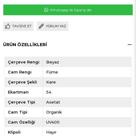
Whatsapp ile Sipariş Ver
TAVSIYE ET
YORUM YAZ
ÜRÜN ÖZELLIKLERI
Çerçeve Rengi
Beyaz
Cam Rengi
Füme
Çerçeve Şekli
Kare
Ekartman
54
Çerçeve Tipi
Asetat
Cam Tipi
Organik
Cam Özelliği
UV400
Klipsli
Hayır