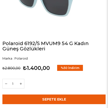
Polaroid 6192/S MVUM9 54 G Kadın
Güneş Gözlükleri
Marka
:
Polaroid
₺1.400,00
₺2.800,00
%
50
İndirim