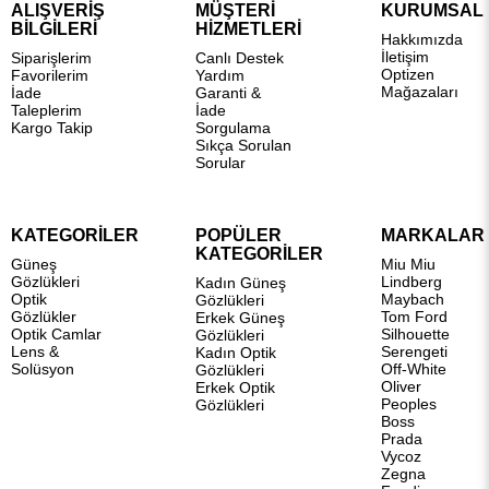
ALIŞVERİŞ
MÜŞTERİ
KURUMSAL
BİLGİLERİ
HİZMETLERİ
Hakkımızda
İletişim
Siparişlerim
Canlı Destek
Optizen
Favorilerim
Yardım
Mağazaları
İade
Garanti &
Taleplerim
İade
Kargo Takip
Sorgulama
Sıkça Sorulan
Sorular
KATEGORİLER
POPÜLER
MARKALAR
KATEGORİLER
Güneş
Miu Miu
Gözlükleri
Lindberg
Kadın Güneş
Optik
Maybach
Gözlükleri
Gözlükler
Tom Ford
Erkek Güneş
Optik Camlar
Silhouette
Gözlükleri
Lens &
Serengeti
Kadın Optik
Solüsyon
Off-White
Gözlükleri
Oliver
Erkek Optik
Peoples
Gözlükleri
Boss
Prada
Vycoz
Zegna