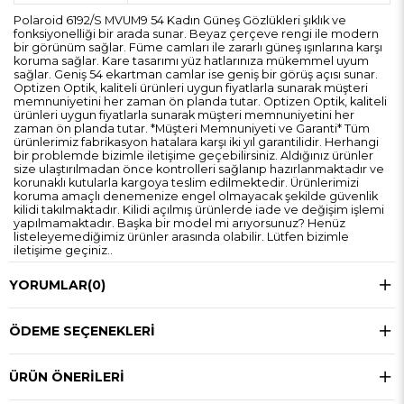
Polaroid 6192/S MVUM9 54 Kadın Güneş Gözlükleri şıklık ve
fonksiyonelliği bir arada sunar. Beyaz çerçeve rengi ile modern
bir görünüm sağlar. Füme camları ile zararlı güneş ışınlarına karşı
koruma sağlar. Kare tasarımı yüz hatlarınıza mükemmel uyum
sağlar. Geniş 54 ekartman camlar ise geniş bir görüş açısı sunar.
Optizen Optik, kaliteli ürünleri uygun fiyatlarla sunarak müşteri
memnuniyetini her zaman ön planda tutar. Optizen Optik, kaliteli
ürünleri uygun fiyatlarla sunarak müşteri memnuniyetini her
zaman ön planda tutar. *Müşteri Memnuniyeti ve Garanti* Tüm
ürünlerimiz fabrikasyon hatalara karşı iki yıl garantilidir. Herhangi
bir problemde bizimle iletişime geçebilirsiniz. Aldığınız ürünler
size ulaştırılmadan önce kontrolleri sağlanıp hazırlanmaktadır ve
korunaklı kutularla kargoya teslim edilmektedir. Ürünlerimizi
koruma amaçlı denemenize engel olmayacak şekilde güvenlik
kilidi takılmaktadır. Kilidi açılmış ürünlerde iade ve değişim işlemi
yapılmamaktadır. Başka bir model mi arıyorsunuz? Henüz
listeleyemediğimiz ürünler arasında olabilir. Lütfen bizimle
iletişime geçiniz..
YORUMLAR
(0)
ÖDEME SEÇENEKLERI
ÜRÜN ÖNERILERI