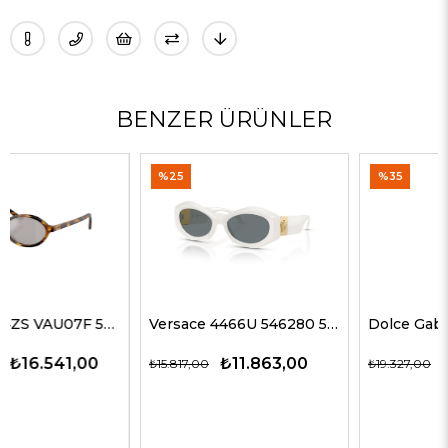
BENZER ÜRÜNLER
%25
%35
Versace 4466U 546280 54 G Kadın Güneş Gözlükleri
Dolce Gabbana 4469 501/87 59 G Kadın Güneş Gözlükleri
₺11.863,00
₺12.563,00
₺15.817,00
₺19.327,00