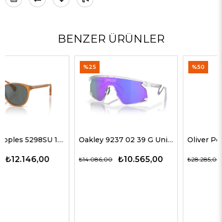
BENZER ÜRÜNLER
%25
%50
Oakley 9237 02 39 G Unisex Güneş Gözlükleri
Oliver Peoples 5514SU 1678C5 51 G Unisex Güneş Gözlükleri
₺10.565,00
₺14.143,00
₺14.086,00
₺28.285,00