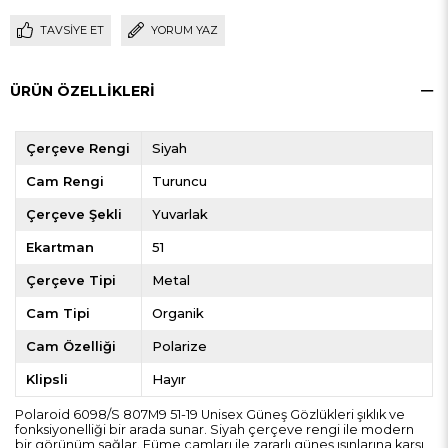
TAVSIYE ET
YORUM YAZ
ÜRÜN ÖZELLIKLERI
Çerçeve Rengi
Siyah
Cam Rengi
Turuncu
Çerçeve Şekli
Yuvarlak
Ekartman
51
Çerçeve Tipi
Metal
Cam Tipi
Organik
Cam Özelliği
Polarize
Klipsli
Hayır
Polaroid 6098/S 807M9 51-19 Unisex Güneş Gözlükleri şıklık ve
fonksiyonelliği bir arada sunar. Siyah çerçeve rengi ile modern
bir görünüm sağlar. Füme camları ile zararlı güneş ışınlarına karşı