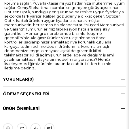
koruma sağlar. Yuvarlak tasarımı yüz hatlarınıza mükemmel uyum
sağlar. Geniş 51 ekartman camlar ise geniş bir görüş açısı sunar.
Optizen Optik, sunduğu geniş ürün yelpazesi ve uygun fiyatlarıyla
sektörde fark yaratır. Kaliteli gözlükleriyle dikkat çeker. Optizen
Optik, kaliteli ürünleri uygun fiyatlarla sunarak müşteri
memnuniyetini her zaman ön planda tutar. *Müşteri Memnuniyeti
ve Garanti* Tüm ürünlerimiz fabrikasyon hatalara karşı iki yıl
garantilidir. Herhangi bir problemde bizimle iletişime
geçebilirsiniz. Aldığınız ürünler size ulaştırılmadan önce
kontrolleri sağlanıp hazırlanmaktadır ve korunaklı kutularla
kargoya teslim edilmektedir. Ürünlerimizi koruma amaçlı
denemenize engel olmayacak şekilde güvenlik kilidi
takılmaktadır. Kilidi açılmış ürünlerde iade ve değişim işlemi
yapılmamaktadır. Başka bir model mi arıyorsunuz? Henüz
listeleyemediğimiz ürünler arasında olabilir. Lütfen bizimle
iletişime geçiniz..
YORUMLAR
(0)
ÖDEME SEÇENEKLERI
ÜRÜN ÖNERILERI