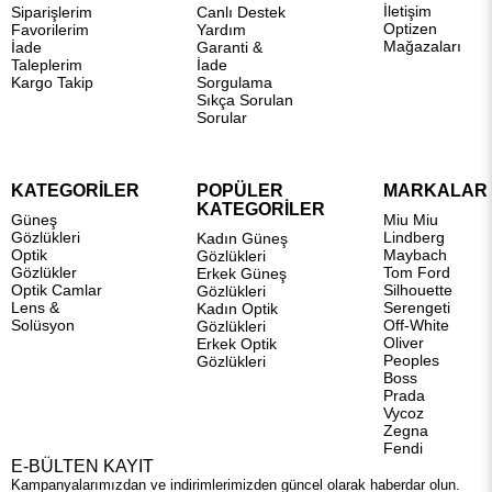
İletişim
Siparişlerim
Canlı Destek
Optizen
Favorilerim
Yardım
Mağazaları
İade
Garanti &
Taleplerim
İade
Kargo Takip
Sorgulama
Sıkça Sorulan
Sorular
KATEGORİLER
POPÜLER
MARKALAR
KATEGORİLER
Güneş
Miu Miu
Gözlükleri
Lindberg
Kadın Güneş
Optik
Maybach
Gözlükleri
Gözlükler
Tom Ford
Erkek Güneş
Optik Camlar
Silhouette
Gözlükleri
Lens &
Serengeti
Kadın Optik
Solüsyon
Off-White
Gözlükleri
Oliver
Erkek Optik
Peoples
Gözlükleri
Boss
Prada
Vycoz
Zegna
Fendi
E-BÜLTEN KAYIT
Kampanyalarımızdan ve indirimlerimizden güncel olarak haberdar olun.