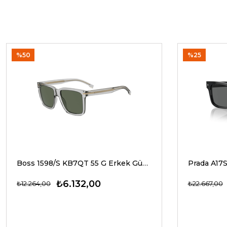
%50
%25
Boss 1598/S KB7QT 55 G Erkek Güneş Gözlükleri
₺6.132,00
₺12.264,00
₺22.667,00