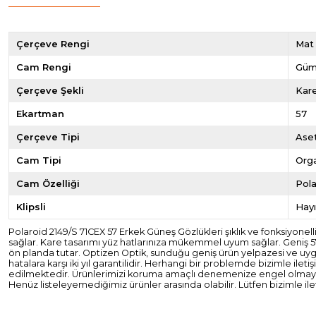
Çerçeve Rengi
Mat
Cam Rengi
Güm
Çerçeve Şekli
Kar
Ekartman
57
Çerçeve Tipi
Ase
Cam Tipi
Org
Cam Özelliği
Pola
Klipsli
Hayı
Polaroid 2149/S 71CEX 57 Erkek Güneş Gözlükleri şıklık ve fonksiyonel
sağlar. Kare tasarımı yüz hatlarınıza mükemmel uyum sağlar. Geniş 57
ön planda tutar. Optizen Optik, sunduğu geniş ürün yelpazesi ve uygun
hatalara karşı iki yıl garantilidir. Herhangi bir problemde bizimle ile
edilmektedir. Ürünlerimizi koruma amaçlı denemenize engel olmayacak
Henüz listeleyemediğimiz ürünler arasında olabilir. Lütfen bizimle ile