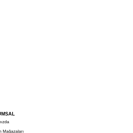
UMSAL
mızda
n Mağazaları