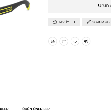
Ürün 
TAVSIYE ET
YORUM YAZ
KLERI
ÜRÜN ÖNERILERI