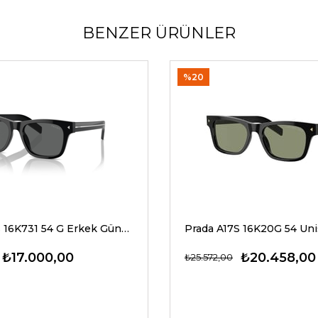
BENZER ÜRÜNLER
%20
Prada A17S 16K731 54 G Erkek Güneş Gözlükleri
₺17.000,00
₺20.458,00
₺25.572,00