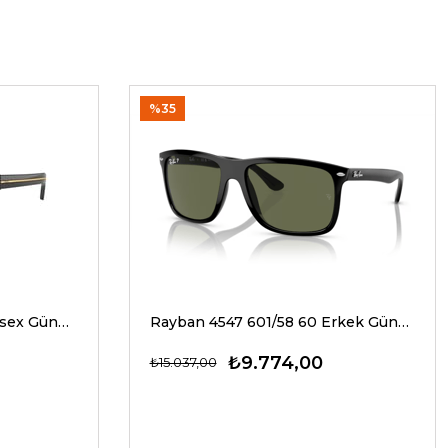
%35
Prada A17S 16K20G 54 Unisex Güneş Gözlükleri
Rayban 4547 601/58 60 Erkek Güneş Gözlükleri
₺9.774,00
₺15.037,00