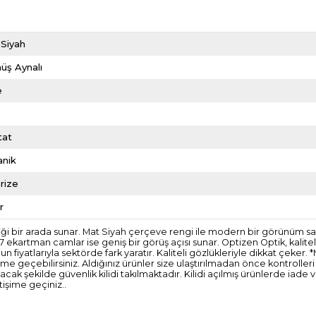
 Siyah
üş Aynalı
e
tat
anik
rize
r
liği bir arada sunar. Mat Siyah çerçeve rengi ile modern bir görünüm sağ
 ekartman camlar ise geniş bir görüş açısı sunar. Optizen Optik, kalite
 fiyatlarıyla sektörde fark yaratır. Kaliteli gözlükleriyle dikkat çeker
tişime geçebilirsiniz. Aldığınız ürünler size ulaştırılmadan önce kontroll
 şekilde güvenlik kilidi takılmaktadır. Kilidi açılmış ürünlerde iade
tişime geçiniz..