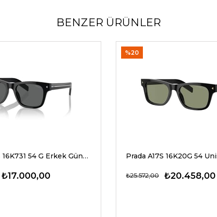
BENZER ÜRÜNLER
%20
Prada A17S 16K731 54 G Erkek Güneş Gözlükleri
₺17.000,00
₺20.458,00
₺25.572,00