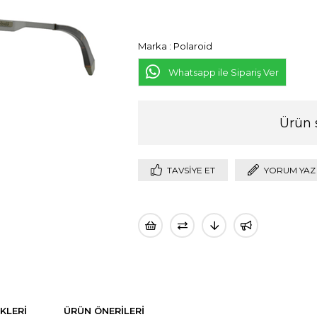
Marka
:
Polaroid
Whatsapp ile Sipariş Ver
Ürün 
TAVSIYE ET
YORUM YAZ
KLERI
ÜRÜN ÖNERILERI