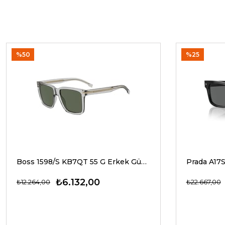
%50
%25
Boss 1598/S KB7QT 55 G Erkek Güneş Gözlükleri
₺6.132,00
₺12.264,00
₺22.667,00