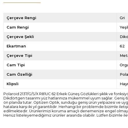
Çerçeve Rengi
Gri
Cam Rengi
Yeşi
Çerçeve Şekli
Dik
Ekartman
62
Çerçeve Tipi
Met
Cam Tipi
Org
Cam Özelliği
Pola
Klipsli
Hayı
Polaroid 2137/G/S/X R81UC 62 Erkek Güneş Gözlükleri şıklık ve fonksiyon
Dikdörtgen tasarımı yüz hatlarınıza mükemmel uyum sağlar. Geniş 62 
ön planda tutar. Optizen Optik, sunduğu geniş ürün yelpazesi ve uygun
hatalara karşı iki yıl garantilidir. Herhangi bir problemde bizimle ile
edilmektedir. Ürünlerimizi koruma amaçlı denemenize engel olmayacak
Henüz listeleyemediğimiz ürünler arasında olabilir. Lütfen bizimle ile