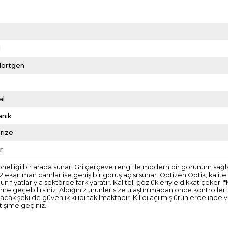
l
dörtgen
al
anik
rize
r
elliği bir arada sunar. Gri çerçeve rengi ile modern bir görünüm sağlar. 
ekartman camlar ise geniş bir görüş açısı sunar. Optizen Optik, kalite
 fiyatlarıyla sektörde fark yaratır. Kaliteli gözlükleriyle dikkat çeker
tişime geçebilirsiniz. Aldığınız ürünler size ulaştırılmadan önce kontroll
 şekilde güvenlik kilidi takılmaktadır. Kilidi açılmış ürünlerde iade
tişime geçiniz..