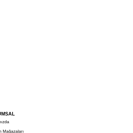
UMSAL
mızda
n Mağazaları