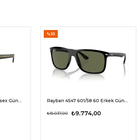
%35
Prada A17S 16K20G 54 Unisex Güneş Gözlükleri
Rayban 4547 601/58 60 Erkek Güneş Gözlükleri
₺9.774,00
₺15.037,00