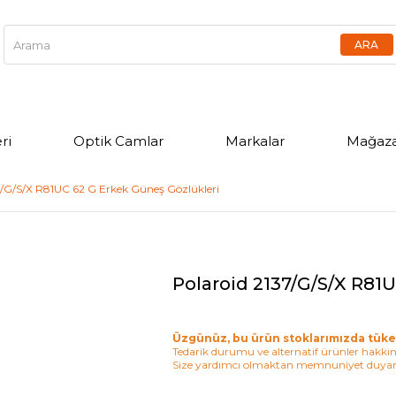
ri
Optik Camlar
Markalar
Mağaza
7/G/S/X R81UC 62 G Erkek Güneş Gözlükleri
Polaroid 2137/G/S/X R81
Üzgünüz, bu ürün stoklarımızda tüke
Tedarik durumu ve alternatif ürünler hakkınd
Size yardımcı olmaktan memnuniyet duyar