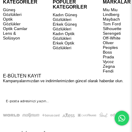
KATEGORİLER
POPÜLER
MARKALAR
KATEGORİLER
Güneş
Miu Miu
Gözlükleri
Lindberg
Kadın Güneş
Optik
Maybach
Gözlükleri
Gözlükler
Tom Ford
Erkek Güneş
Optik Camlar
Silhouette
Gözlükleri
Lens &
Serengeti
Kadın Optik
Solüsyon
Off-White
Gözlükleri
Oliver
Erkek Optik
Peoples
Gözlükleri
Boss
Prada
Vycoz
Zegna
Fendi
E-BÜLTEN KAYIT
Kampanyalarımızdan ve indirimlerimizden güncel olarak haberdar olun.
GÖNDER