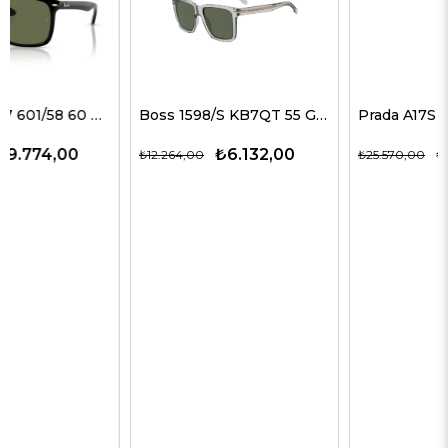
Boss 1598/S KB7QT 55 G Erkek Güneş Gözlükleri
Prada A17S 16K731 54 G Erkek Güneş Gözlükleri
₺6.132,00
₺19.178,00
₺12.264,00
₺25.570,00