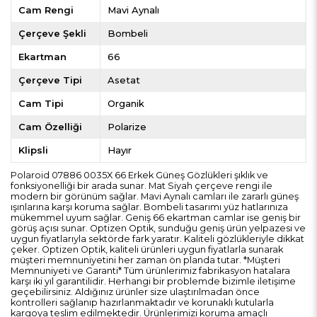
Cam Rengi
Mavi Aynalı
Çerçeve Şekli
Bombeli
Ekartman
66
Çerçeve Tipi
Asetat
Cam Tipi
Organik
Cam Özelliği
Polarize
Klipsli
Hayır
Polaroid 07886 0035X 66 Erkek Güneş Gözlükleri şıklık ve
fonksiyonelliği bir arada sunar. Mat Siyah çerçeve rengi ile
modern bir görünüm sağlar. Mavi Aynalı camları ile zararlı güneş
ışınlarına karşı koruma sağlar. Bombeli tasarımı yüz hatlarınıza
mükemmel uyum sağlar. Geniş 66 ekartman camlar ise geniş bir
görüş açısı sunar. Optizen Optik, sunduğu geniş ürün yelpazesi ve
uygun fiyatlarıyla sektörde fark yaratır. Kaliteli gözlükleriyle dikkat
çeker. Optizen Optik, kaliteli ürünleri uygun fiyatlarla sunarak
müşteri memnuniyetini her zaman ön planda tutar. *Müşteri
Memnuniyeti ve Garanti* Tüm ürünlerimiz fabrikasyon hatalara
karşı iki yıl garantilidir. Herhangi bir problemde bizimle iletişime
geçebilirsiniz. Aldığınız ürünler size ulaştırılmadan önce
kontrolleri sağlanıp hazırlanmaktadır ve korunaklı kutularla
kargoya teslim edilmektedir. Ürünlerimizi koruma amaçlı