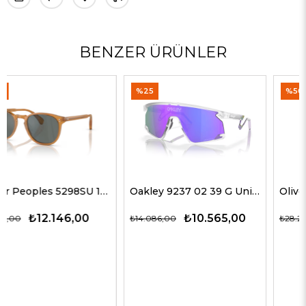
BENZER ÜRÜNLER
%25
%50
Oakley 9237 02 39 G Unisex Güneş Gözlükleri
Oliver Peoples 5514SU 1678C5 51 G Unisex Güneş Gözlükleri
₺10.565,00
₺14.143,00
₺14.086,00
₺28.285,00