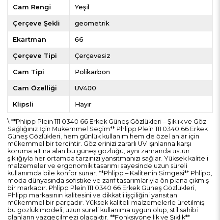
Cam Rengi
Yeşil
Çerçeve Şekli
geometrik
Ekartman
66
Çerçeve Tipi
Çerçevesiz
Cam Tipi
Polikarbon
Cam Özelliği
UV400
Klipsli
Hayır
\ **Phlipp Plein 111 0340 66 Erkek Güneş Gözlükleri – Şıklık ve Göz
Sağlığınız İçin Mükemmel Seçim** Phlipp Plein 111 0340 66 Erkek
Güneş Gözlükleri, hem günlük kullanım hem de özel anlar için
mükemmel bir tercihtir. Gözlerinizi zararlı UV ışınlarına karşı
koruma altına alan bu güneş gözlüğü, aynı zamanda üstün
şıklığıyla her ortamda tarzınızı yansıtmanızı sağlar. Yüksek kaliteli
malzemeler ve ergonomik tasarımı sayesinde uzun süreli
kullanımda bile konfor sunar. **Phlipp – Kalitenin Simgesi** Phlipp,
moda dünyasında sofistike ve zarif tasarımlarıyla ön plana çıkmış
bir markadır. Phlipp Plein 111 0340 66 Erkek Güneş Gözlükleri,
Phlipp markasının kalitesini ve dikkatli işçiliğini yansıtan
mükemmel bir parçadır. Yüksek kaliteli malzemelerle üretilmiş
bu gözlük modeli, uzun süreli kullanıma uygun olup, stil sahibi
olanların vazgeçilmezi olacaktır. **Fonksiyonellik ve Şıklık**