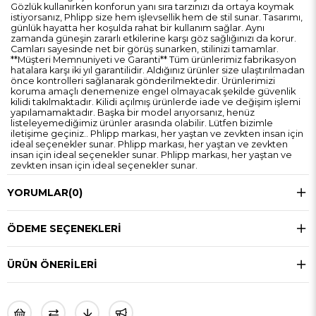
Gözlük kullanırken konforun yanı sıra tarzınızı da ortaya koymak
istiyorsanız, Phlipp size hem işlevsellik hem de stil sunar. Tasarımı,
günlük hayatta her koşulda rahat bir kullanım sağlar. Aynı
zamanda güneşin zararlı etkilerine karşı göz sağlığınızı da korur.
Camları sayesinde net bir görüş sunarken, stilinizi tamamlar.
**Müşteri Memnuniyeti ve Garanti** Tüm ürünlerimiz fabrikasyon
hatalara karşı iki yıl garantilidir. Aldığınız ürünler size ulaştırılmadan
önce kontrolleri sağlanarak gönderilmektedir. Ürünlerimizi
koruma amaçlı denemenize engel olmayacak şekilde güvenlik
kilidi takılmaktadır. Kilidi açılmış ürünlerde iade ve değişim işlemi
yapılamamaktadır. Başka bir model arıyorsanız, henüz
listeleyemediğimiz ürünler arasında olabilir. Lütfen bizimle
iletişime geçiniz.. Phlipp markası, her yaştan ve zevkten insan için
ideal seçenekler sunar. Phlipp markası, her yaştan ve zevkten
insan için ideal seçenekler sunar. Phlipp markası, her yaştan ve
zevkten insan için ideal seçenekler sunar.
YORUMLAR
(0)
ÖDEME SEÇENEKLERI
ÜRÜN ÖNERILERI