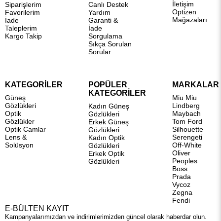
İletişim
Siparişlerim
Canlı Destek
Optizen
Favorilerim
Yardım
Mağazaları
İade
Garanti &
Taleplerim
İade
Kargo Takip
Sorgulama
Sıkça Sorulan
Sorular
KATEGORİLER
POPÜLER
MARKALAR
KATEGORİLER
Güneş
Miu Miu
Gözlükleri
Lindberg
Kadın Güneş
Optik
Maybach
Gözlükleri
Gözlükler
Tom Ford
Erkek Güneş
Optik Camlar
Silhouette
Gözlükleri
Lens &
Serengeti
Kadın Optik
Solüsyon
Off-White
Gözlükleri
Oliver
Erkek Optik
Peoples
Gözlükleri
Boss
Prada
Vycoz
Zegna
Fendi
E-BÜLTEN KAYIT
Kampanyalarımızdan ve indirimlerimizden güncel olarak haberdar olun.