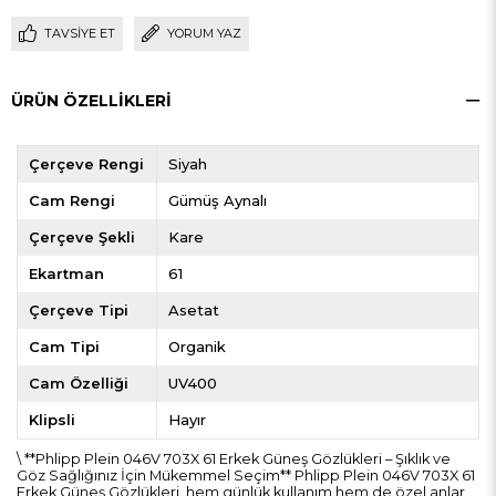
TAVSIYE ET
YORUM YAZ
ÜRÜN ÖZELLIKLERI
Çerçeve Rengi
Siyah
Cam Rengi
Gümüş Aynalı
Çerçeve Şekli
Kare
Ekartman
61
Çerçeve Tipi
Asetat
Cam Tipi
Organik
Cam Özelliği
UV400
Klipsli
Hayır
\ **Phlipp Plein 046V 703X 61 Erkek Güneş Gözlükleri – Şıklık ve
Göz Sağlığınız İçin Mükemmel Seçim** Phlipp Plein 046V 703X 61
Erkek Güneş Gözlükleri, hem günlük kullanım hem de özel anlar