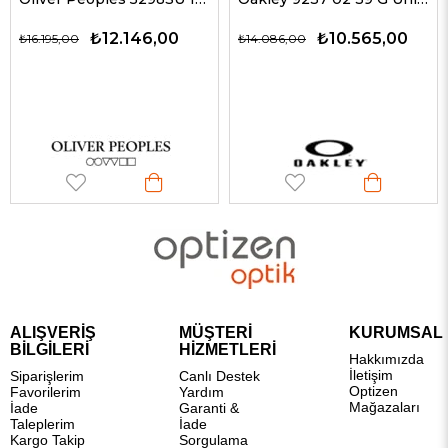
₺12.146,00
₺10.565,00
₺16.195,00
₺14.086,00
ALIŞVERİŞ
MÜŞTERİ
KURUMSAL
BİLGİLERİ
HİZMETLERİ
Hakkımızda
İletişim
Siparişlerim
Canlı Destek
Optizen
Favorilerim
Yardım
Mağazaları
İade
Garanti &
Taleplerim
İade
Kargo Takip
Sorgulama