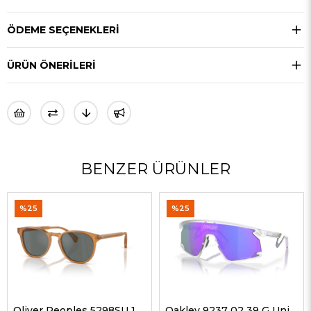
ÖDEME SEÇENEKLERI
ÜRÜN ÖNERILERI
BENZER ÜRÜNLER
%25
%25
Oliver Peoples 5298SU 1578W5 51 G Unisex Güneş Gözlükleri
Oakley 9237 02 39 G Unisex Güneş Gözlükleri