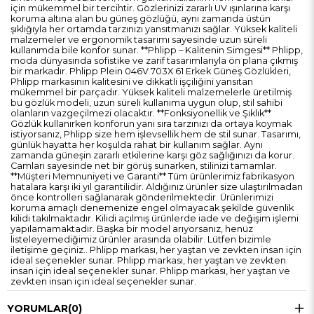
için mükemmel bir tercihtir. Gözlerinizi zararlı UV ışınlarına karşı
koruma altına alan bu güneş gözlüğü, aynı zamanda üstün
şıklığıyla her ortamda tarzınızı yansıtmanızı sağlar. Yüksek kaliteli
malzemeler ve ergonomik tasarımı sayesinde uzun süreli
kullanımda bile konfor sunar. **Phlipp – Kalitenin Simgesi** Phlipp,
moda dünyasında sofistike ve zarif tasarımlarıyla ön plana çıkmış
bir markadır. Phlipp Plein 046V 703X 61 Erkek Güneş Gözlükleri,
Phlipp markasının kalitesini ve dikkatli işçiliğini yansıtan
mükemmel bir parçadır. Yüksek kaliteli malzemelerle üretilmiş
bu gözlük modeli, uzun süreli kullanıma uygun olup, stil sahibi
olanların vazgeçilmezi olacaktır. **Fonksiyonellik ve Şıklık**
Gözlük kullanırken konforun yanı sıra tarzınızı da ortaya koymak
istiyorsanız, Phlipp size hem işlevsellik hem de stil sunar. Tasarımı,
günlük hayatta her koşulda rahat bir kullanım sağlar. Aynı
zamanda güneşin zararlı etkilerine karşı göz sağlığınızı da korur.
Camları sayesinde net bir görüş sunarken, stilinizi tamamlar.
**Müşteri Memnuniyeti ve Garanti** Tüm ürünlerimiz fabrikasyon
hatalara karşı iki yıl garantilidir. Aldığınız ürünler size ulaştırılmadan
önce kontrolleri sağlanarak gönderilmektedir. Ürünlerimizi
koruma amaçlı denemenize engel olmayacak şekilde güvenlik
kilidi takılmaktadır. Kilidi açılmış ürünlerde iade ve değişim işlemi
yapılamamaktadır. Başka bir model arıyorsanız, henüz
listeleyemediğimiz ürünler arasında olabilir. Lütfen bizimle
iletişime geçiniz.. Phlipp markası, her yaştan ve zevkten insan için
ideal seçenekler sunar. Phlipp markası, her yaştan ve zevkten
insan için ideal seçenekler sunar. Phlipp markası, her yaştan ve
zevkten insan için ideal seçenekler sunar.
YORUMLAR
(0)