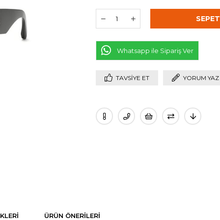
Whatsapp ile Sipariş Ver
TAVSIYE ET
YORUM YAZ
KLERI
ÜRÜN ÖNERILERI