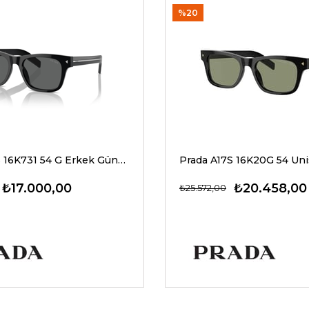
%20
Prada A17S 16K731 54 G Erkek Güneş Gözlükleri
₺17.000,00
₺20.458,00
₺25.572,00