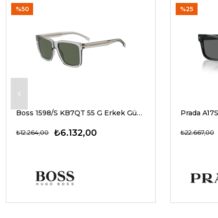
%50
%25
Boss 1598/S KB7QT 55 G Erkek Güneş Gözlükleri
₺6.132,00
₺12.264,00
₺22.667,00