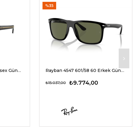
%35
Prada A17S 16K20G 54 Unisex Güneş Gözlükleri
Rayban 4547 601/58 60 Erkek Güneş Gözlükleri
₺9.774,00
₺15.037,00