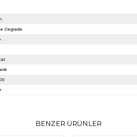
h
e Degrade
e
tat
anik
00
r
BENZER ÜRÜNLER