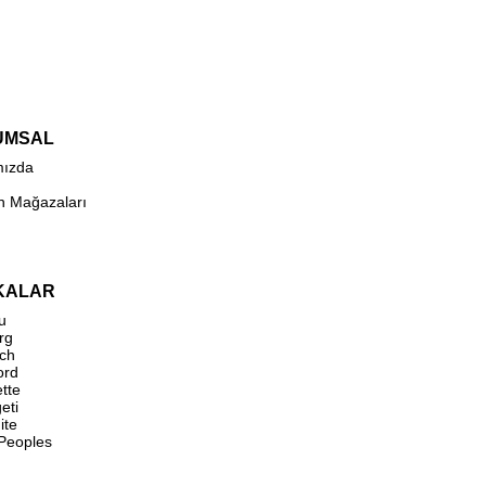
UMSAL
mızda
n Mağazaları
KALAR
u
rg
ch
ord
ette
eti
ite
 Peoples