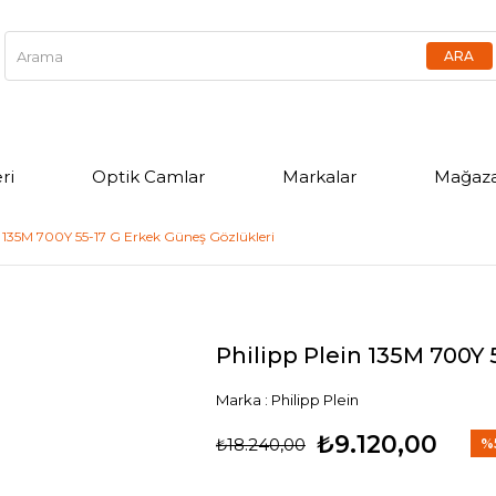
ri
Optik Camlar
Markalar
Mağaza
n 135M 700Y 55-17 G Erkek Güneş Gözlükleri
Philipp Plein 135M 700Y 
Marka
:
Philipp Plein
₺9.120,00
₺18.240,00
%
İnd