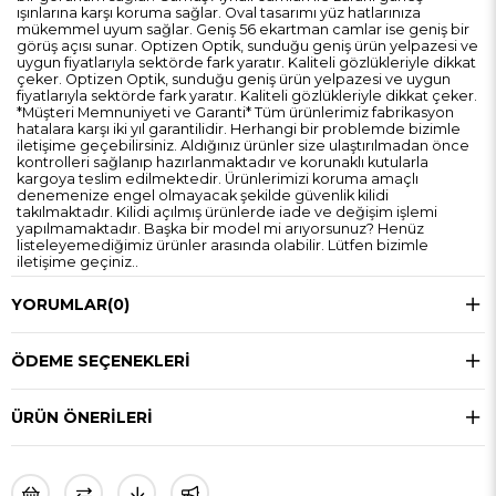
ışınlarına karşı koruma sağlar. Oval tasarımı yüz hatlarınıza
mükemmel uyum sağlar. Geniş 56 ekartman camlar ise geniş bir
görüş açısı sunar. Optizen Optik, sunduğu geniş ürün yelpazesi ve
uygun fiyatlarıyla sektörde fark yaratır. Kaliteli gözlükleriyle dikkat
çeker. Optizen Optik, sunduğu geniş ürün yelpazesi ve uygun
fiyatlarıyla sektörde fark yaratır. Kaliteli gözlükleriyle dikkat çeker.
*Müşteri Memnuniyeti ve Garanti* Tüm ürünlerimiz fabrikasyon
hatalara karşı iki yıl garantilidir. Herhangi bir problemde bizimle
iletişime geçebilirsiniz. Aldığınız ürünler size ulaştırılmadan önce
kontrolleri sağlanıp hazırlanmaktadır ve korunaklı kutularla
kargoya teslim edilmektedir. Ürünlerimizi koruma amaçlı
denemenize engel olmayacak şekilde güvenlik kilidi
takılmaktadır. Kilidi açılmış ürünlerde iade ve değişim işlemi
yapılmamaktadır. Başka bir model mi arıyorsunuz? Henüz
listeleyemediğimiz ürünler arasında olabilir. Lütfen bizimle
iletişime geçiniz..
YORUMLAR
(0)
ÖDEME SEÇENEKLERI
ÜRÜN ÖNERILERI