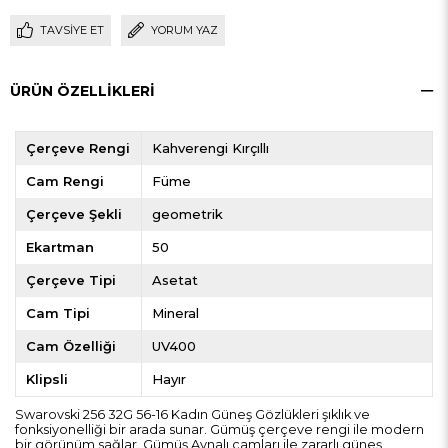
TAVSIYE ET
YORUM YAZ
ÜRÜN ÖZELLIKLERI
Çerçeve Rengi
Kahverengi Kırçıllı
Cam Rengi
Füme
Çerçeve Şekli
geometrik
Ekartman
50
Çerçeve Tipi
Asetat
Cam Tipi
Mineral
Cam Özelliği
UV400
Klipsli
Hayır
Swarovski 256 32G 56-16 Kadın Güneş Gözlükleri şıklık ve
fonksiyonelliği bir arada sunar. Gümüş çerçeve rengi ile modern
bir görünüm sağlar. Gümüş Aynalı camları ile zararlı güneş