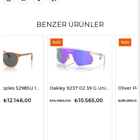
BENZER ÜRÜNLER
%25
%50
Oakley 9237 02 39 G Unisex Güneş Gözlükleri
Oliver Peoples 5514SU 1678C5 51 G Unisex Güneş Gözlükleri
₺10.565,00
₺14.143,00
₺14.086,00
₺28.285,00