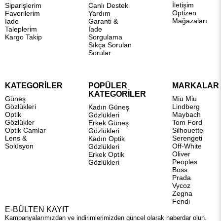
İletişim
Siparişlerim
Canlı Destek
Optizen
Favorilerim
Yardım
Mağazaları
İade
Garanti &
Taleplerim
İade
Kargo Takip
Sorgulama
Sıkça Sorulan
Sorular
KATEGORİLER
POPÜLER
MARKALAR
KATEGORİLER
Güneş
Miu Miu
Gözlükleri
Lindberg
Kadın Güneş
Optik
Maybach
Gözlükleri
Gözlükler
Tom Ford
Erkek Güneş
Optik Camlar
Silhouette
Gözlükleri
Lens &
Serengeti
Kadın Optik
Solüsyon
Off-White
Gözlükleri
Oliver
Erkek Optik
Peoples
Gözlükleri
Boss
Prada
Vycoz
Zegna
Fendi
E-BÜLTEN KAYIT
Kampanyalarımızdan ve indirimlerimizden güncel olarak haberdar olun.