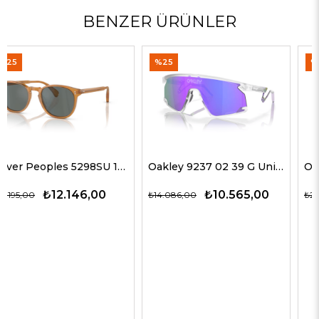
BENZER ÜRÜNLER
%25
%50
Oakley 9237 02 39 G Unisex Güneş Gözlükleri
Oliver Peoples 5514SU 1678C5 51 G Unisex Güneş Gözlükleri
₺10.565,00
₺14.143,00
₺14.086,00
₺28.285,00