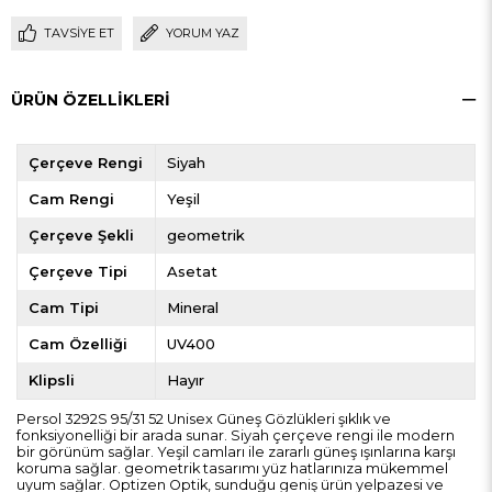
TAVSIYE ET
YORUM YAZ
ÜRÜN ÖZELLIKLERI
Çerçeve Rengi
Siyah
Cam Rengi
Yeşil
Çerçeve Şekli
geometrik
Çerçeve Tipi
Asetat
Cam Tipi
Mineral
Cam Özelliği
UV400
Klipsli
Hayır
Persol 3292S 95/31 52 Unisex Güneş Gözlükleri şıklık ve
fonksiyonelliği bir arada sunar. Siyah çerçeve rengi ile modern
bir görünüm sağlar. Yeşil camları ile zararlı güneş ışınlarına karşı
koruma sağlar. geometrik tasarımı yüz hatlarınıza mükemmel
uyum sağlar. Optizen Optik, sunduğu geniş ürün yelpazesi ve