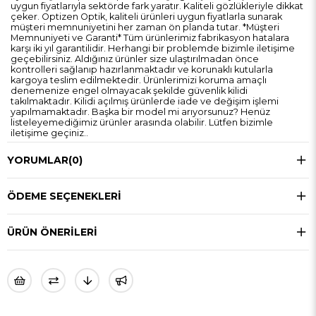
uygun fiyatlarıyla sektörde fark yaratır. Kaliteli gözlükleriyle dikkat
çeker. Optizen Optik, kaliteli ürünleri uygun fiyatlarla sunarak
müşteri memnuniyetini her zaman ön planda tutar. *Müşteri
Memnuniyeti ve Garanti* Tüm ürünlerimiz fabrikasyon hatalara
karşı iki yıl garantilidir. Herhangi bir problemde bizimle iletişime
geçebilirsiniz. Aldığınız ürünler size ulaştırılmadan önce
kontrolleri sağlanıp hazırlanmaktadır ve korunaklı kutularla
kargoya teslim edilmektedir. Ürünlerimizi koruma amaçlı
denemenize engel olmayacak şekilde güvenlik kilidi
takılmaktadır. Kilidi açılmış ürünlerde iade ve değişim işlemi
yapılmamaktadır. Başka bir model mi arıyorsunuz? Henüz
listeleyemediğimiz ürünler arasında olabilir. Lütfen bizimle
iletişime geçiniz..
YORUMLAR
(0)
ÖDEME SEÇENEKLERI
ÜRÜN ÖNERILERI