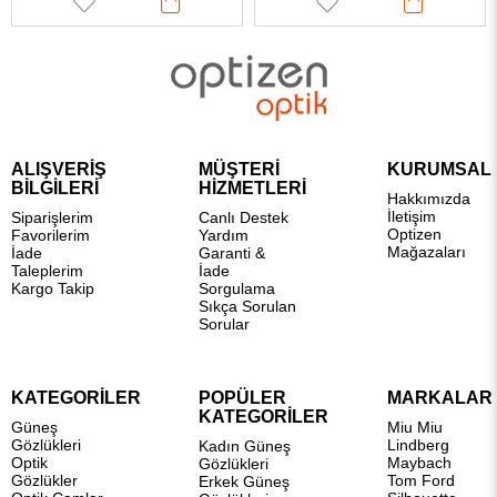
ALIŞVERİŞ
MÜŞTERİ
KURUMSAL
BİLGİLERİ
HİZMETLERİ
Hakkımızda
İletişim
Siparişlerim
Canlı Destek
Optizen
Favorilerim
Yardım
Mağazaları
İade
Garanti &
Taleplerim
İade
Kargo Takip
Sorgulama
Sıkça Sorulan
Sorular
KATEGORİLER
POPÜLER
MARKALAR
KATEGORİLER
Güneş
Miu Miu
Gözlükleri
Lindberg
Kadın Güneş
Optik
Maybach
Gözlükleri
Gözlükler
Tom Ford
Erkek Güneş