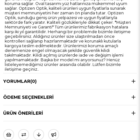
koruma sağlar. Oval tasarımı yüz hatlarınıza mükemmel uyum
sağlar. Optizen Optik, kaliteli ürünleri uygun fiyatlarla sunarak
müşteri memnuniyetini her zaman ön planda tutar. Optizen
Optik, sunduğu geniş ürün yelpazesi ve uygun fiyatlarıyla
sektörde fark yaratır. Kaliteli gözlükleriyle dikkat çeker. *Müşteri
Memnuniyeti ve Garanti* Tüm ürünlerimiz fabrikasyon hatalara
karşı iki yıl garantilidir. Herhangi bir problemde bizimle iletişime
geçebilirsiniz. Aldığınız ürünler size ulaştırılmadan önce
kontrolleri sağlanıp hazırlanmaktadır ve korunaklı kutularla
kargoya teslim edilmektedir. Ürünlerimizi koruma amaçlı
denemenize engel olmayacak şekilde güvenlik kilidi
takılmaktadır. Kilidi açılmış ürünlerde iade ve değişim işlemi
yapılmamaktadır. Başka bir model mi arıyorsunuz? Henüz
listeleyemediğimiz ürünler arasında olabilir. Lütfen bizimle
iletişime geçiniz..
YORUMLAR
(0)
ÖDEME SEÇENEKLERI
ÜRÜN ÖNERILERI