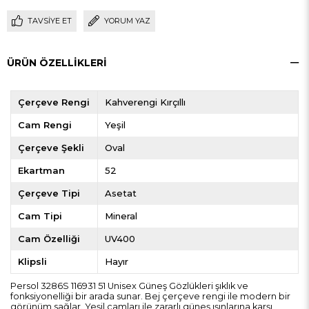
TAVSIYE ET
YORUM YAZ
ÜRÜN ÖZELLIKLERI
Çerçeve Rengi
Kahverengi Kırçıllı
Cam Rengi
Yeşil
Çerçeve Şekli
Oval
Ekartman
52
Çerçeve Tipi
Asetat
Cam Tipi
Mineral
Cam Özelliği
UV400
Klipsli
Hayır
Persol 3286S 116931 51 Unisex Güneş Gözlükleri şıklık ve
fonksiyonelliği bir arada sunar. Bej çerçeve rengi ile modern bir
görünüm sağlar. Yeşil camları ile zararlı güneş ışınlarına karşı