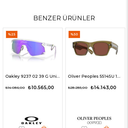
BENZER ÜRÜNLER
%25
%50
Oakley 9237 02 39 G Unisex Güneş Gözlükleri
Oliver Peoples 5514SU 1678C5 51 G Unisex Güneş Gözlükleri
₺10.565,00
₺14.143,00
₺14.086,00
₺28.285,00