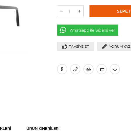
Whatsapp ile Sipariş Ver
TAVSIYE ET
YORUM YAZ
KLERI
ÜRÜN ÖNERILERI