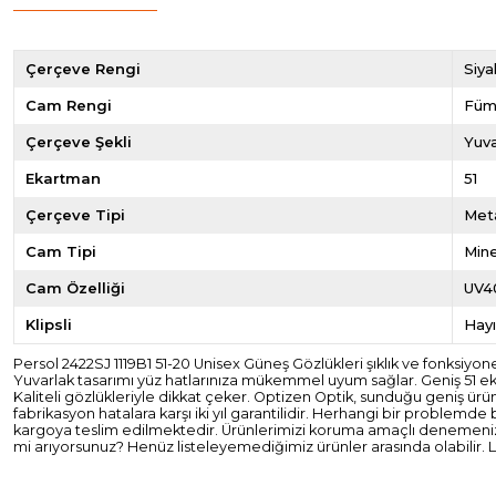
Çerçeve Rengi
Siya
Cam Rengi
Fü
Çerçeve Şekli
Yuva
Ekartman
51
Çerçeve Tipi
Met
Cam Tipi
Mine
Cam Özelliği
UV4
Klipsli
Hayı
Persol 2422SJ 1119B1 51-20 Unisex Güneş Gözlükleri şıklık ve fonksiyon
Yuvarlak tasarımı yüz hatlarınıza mükemmel uyum sağlar. Geniş 51 ekar
Kaliteli gözlükleriyle dikkat çeker. Optizen Optik, sunduğu geniş ürün
fabrikasyon hatalara karşı iki yıl garantilidir. Herhangi bir problemde 
kargoya teslim edilmektedir. Ürünlerimizi koruma amaçlı denemenize 
mi arıyorsunuz? Henüz listeleyemediğimiz ürünler arasında olabilir. Lü