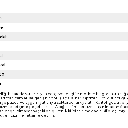
h
me
rlak
al
ral
00
r
elliği bir arada sunar. Siyah çerçeve rengi ile modern bir görünüm sağlar
tman camlar ise geniş bir görüş açısı sunar. Optizen Optik, sunduğu ge
 yelpazesi ve uygun fiyatlarıyla sektörde fark yaratır. Kaliteli gözlükl
bizimle iletişime geçebilirsiniz. Aldığınız ürünler size ulaştırılmadan ön
engel olmayacak şekilde güvenlik kilidi takılmaktadır. Kilidi açılmış
tfen bizimle iletişime geçiniz..