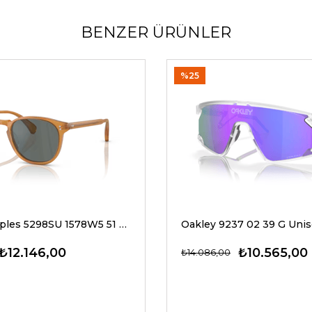
BENZER ÜRÜNLER
%25
Oliver Peoples 5298SU 1578W5 51 G Unisex Güneş Gözlükleri
₺12.146,00
₺10.565,00
₺14.086,00