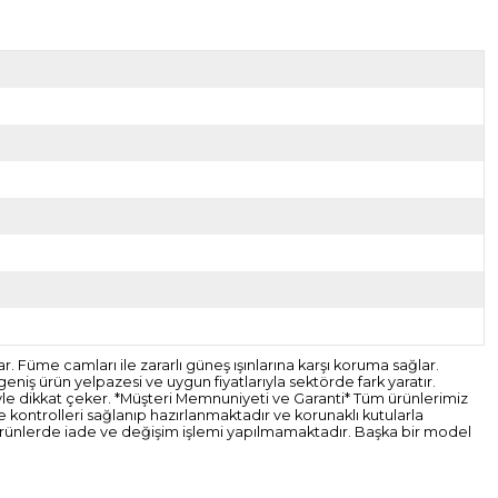
. Füme camları ile zararlı güneş ışınlarına karşı koruma sağlar.
niş ürün yelpazesi ve uygun fiyatlarıyla sektörde fark yaratır.
eriyle dikkat çeker. *Müşteri Memnuniyeti ve Garanti* Tüm ürünlerimiz
ce kontrolleri sağlanıp hazırlanmaktadır ve korunaklı kutularla
 ürünlerde iade ve değişim işlemi yapılmamaktadır. Başka bir model