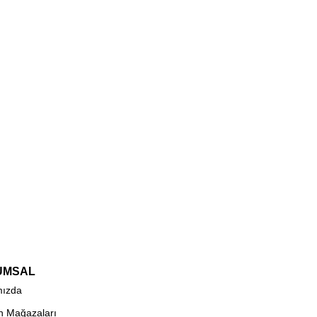
UMSAL
mızda
n Mağazaları