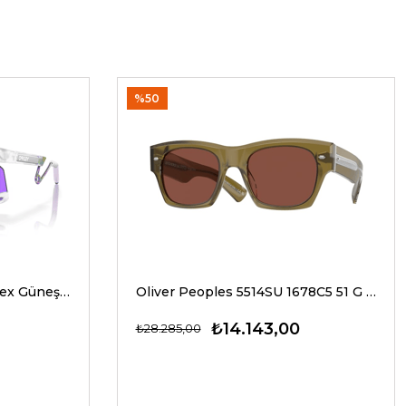
%50
Oakley 9237 02 39 G Unisex Güneş Gözlükleri
Oliver Peoples 5514SU 1678C5 51 G Unisex Güneş Gözlükleri
₺14.143,00
₺28.285,00