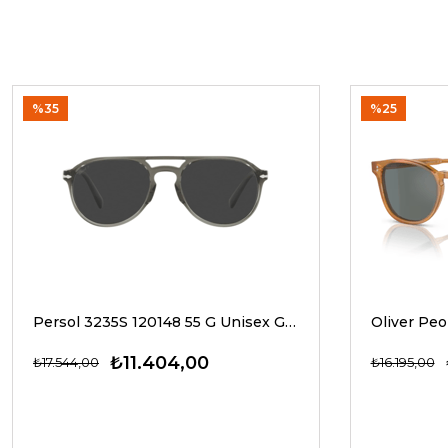
%35
%25
Persol 3235S 120148 55 G Unisex Güneş Gözlükleri
₺11.404,00
₺17.544,00
₺16.195,00