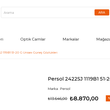
ri
Optik Camlar
Markalar
Mağaza
J 1119B1 51-20 G Unisex Güneş Gözlükleri
Persol 2422SJ 1119B1 51-
Marka
:
Persol
₺8.870,00
₺13.646,00
İn