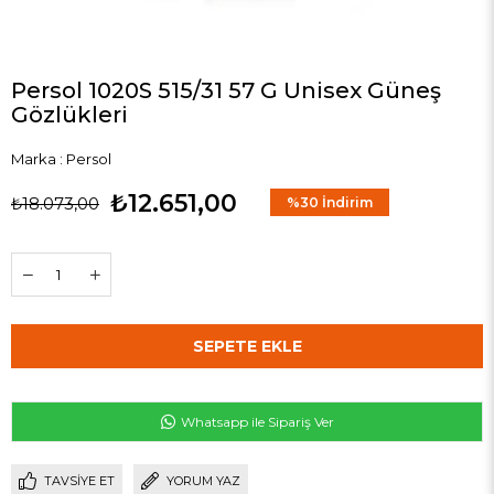
Persol 1020S 515/31 57 G Unisex Güneş
Gözlükleri
Marka
:
Persol
₺12.651,00
₺18.073,00
%
30
İndirim
Whatsapp ile Sipariş Ver
TAVSIYE ET
YORUM YAZ