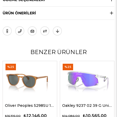
ÜRÜN ÖNERILERI
BENZER ÜRÜNLER
%25
%25
Oliver Peoples 5298SU 1578W5 51 G Unisex Güneş Gözlükleri
Oakley 9237 02 39 G Unisex Güneş Gözlükleri
₺12.146,00
₺10.565,00
₺16.195,00
₺14.086,00