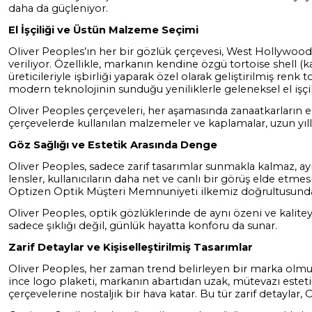
daha da güçleniyor.
El İşçiliği ve Üstün Malzeme Seçimi
Oliver Peoples’ın her bir gözlük çerçevesi, West Hollywood
veriliyor. Özellikle, markanın kendine özgü tortoise shell 
üreticileriyle işbirliği yaparak özel olarak geliştirilmiş renk 
modern teknolojinin sunduğu yeniliklerle geleneksel el işçiliğ
Oliver Peoples çerçeveleri, her aşamasında zanaatkarların eli
çerçevelerde kullanılan malzemeler ve kaplamalar, uzun yılla
Göz Sağlığı ve Estetik Arasında Denge
Oliver Peoples, sadece zarif tasarımlar sunmakla kalmaz, ayn
lensler, kullanıcıların daha net ve canlı bir görüş elde etmes
Optizen Optik Müşteri Memnuniyeti ilkemiz doğrultusunda, 
Oliver Peoples, optik gözlüklerinde de aynı özeni ve kalitey
sadece şıklığı değil, günlük hayatta konforu da sunar.
Zarif Detaylar ve Kişiselleştirilmiş Tasarımlar
Oliver Peoples, her zaman trend belirleyen bir marka olmuşt
ince logo plaketi, markanın abartıdan uzak, mütevazı estetiği
çerçevelerine nostaljik bir hava katar. Bu tür zarif detayla