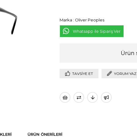
Marka
:
Oliver Peoples
Whatsapp ile Sipariş Ver
Ürün 
TAVSIYE ET
YORUM YAZ
KLERI
ÜRÜN ÖNERILERI