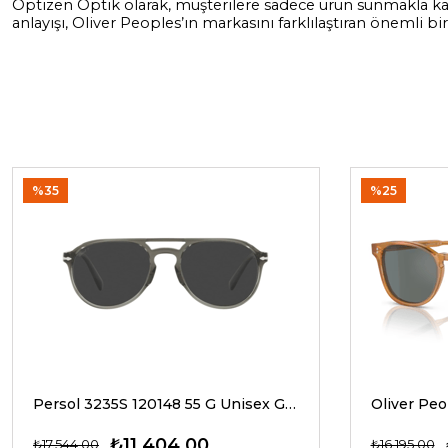
Optizen Optik olarak, müşterilere sadece ürün sunmakla kalm
anlayışı, Oliver Peoples’ın markasını farklılaştıran önemli bir 
%35
%25
Persol 3235S 120148 55 G Unisex Güneş Gözlükleri
₺11.404,00
₺17.544,00
₺16.195,00