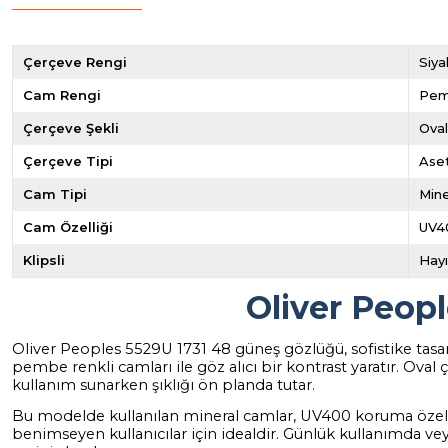
Çerçeve Rengi
Siya
Cam Rengi
Pe
Çerçeve Şekli
Ova
Çerçeve Tipi
Ase
Cam Tipi
Mine
Cam Özelliği
UV4
Klipsli
Hayı
Oliver Peop
Oliver Peoples 5529U 1731 48 güneş gözlüğü, sofistike tasar
pembe renkli camları ile göz alıcı bir kontrast yaratır. Ova
kullanım sunarken şıklığı ön planda tutar.
Bu modelde kullanılan mineral camlar, UV400 koruma özelliği
benimseyen kullanıcılar için idealdir. Günlük kullanımda v