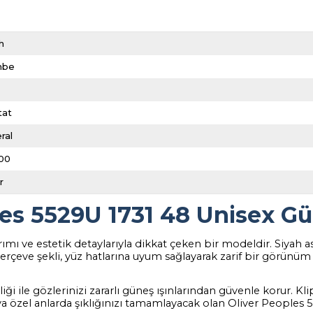
h
mbe
l
tat
ral
00
r
les 5529U 1731 48 Unisex G
ımı ve estetik detaylarıyla dikkat çeken bir modeldir. Siyah a
l çerçeve şekli, yüz hatlarına uyum sağlayarak zarif bir görü
 ile gözlerinizi zararlı güneş ışınlarından güvenle korur. Kli
eya özel anlarda şıklığınızı tamamlayacak olan Oliver Peoples