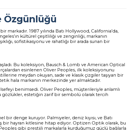
ve Özgünlüğü
bir markadır. 1987 yılında Batı Hollywood, California’da,
geles’ın kültürel çeşitliliği ve zenginliği, markanın
lığı, sofistikasyonu ve rahatlığı bir arada sunan bir
a başladı. Bu koleksiyon, Bausch & Lomb ve American Optical
arçalardan esinlenen Oliver Peoples, ilk koleksiyonunu
illerine meydan okuyan, sade ve klasik çizgiler taşıyan bir
estetik hala markanın merkezinde yer almaktadır.
lsefeyi benimsedi. Oliver Peoples, müşterileriyle anlamlı
gözlükler, estetiğin zarif bir sembolü olarak tercih
 bir denge kuruyor. Palmiyeler, deniz kıyısı, ve Batı
 bir hayran kitlesine hitap ediyor. Optizen Optik olarak, bu
eoples gibi prestijli markalarla kurduğumuz güçlü bağlarla