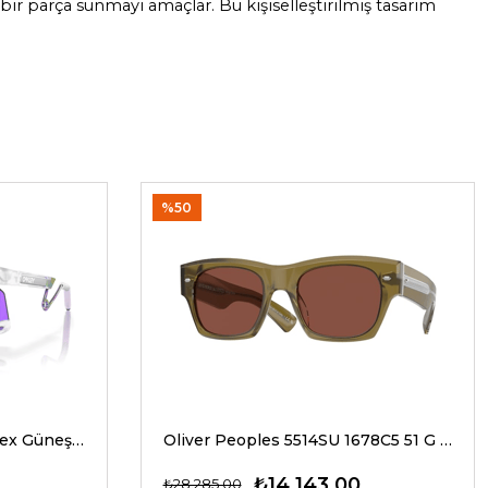
ir parça sunmayı amaçlar. Bu kişiselleştirilmiş tasarım
%50
Oakley 9237 02 39 G Unisex Güneş Gözlükleri
Oliver Peoples 5514SU 1678C5 51 G Unisex Güneş Gözlükleri
₺14.143,00
₺28.285,00