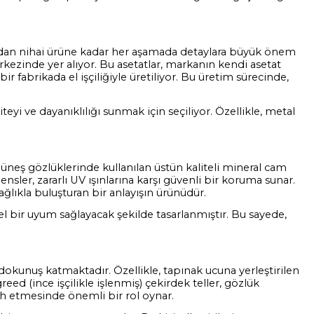
lardan nihai ürüne kadar her aşamada detaylara büyük önem
kezinde yer alıyor. Bu asetatlar, markanın kendi asetat
 bir fabrikada el işçiliğiyle üretiliyor. Bu üretim sürecinde,
eyi ve dayanıklılığı sunmak için seçiliyor. Özellikle, metal
Güneş gözlüklerinde kullanılan üstün kaliteli mineral cam
ensler, zararlı UV ışınlarına karşı güvenli bir koruma sunar.
ıkla buluşturan bir anlayışın ürünüdür.
el bir uyum sağlayacak şekilde tasarlanmıştır. Bu sayede,
dokunuş katmaktadır. Özellikle, tapınak ucuna yerleştirilen
eed (ince işçilikle işlenmiş) çekirdek teller, gözlük
cih etmesinde önemli bir rol oynar.