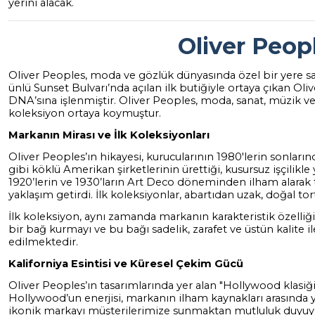
yerini alacak.
Oliver Peop
Oliver Peoples, moda ve gözlük dünyasında özel bir yere sahi
ünlü Sunset Bulvarı’nda açılan ilk butiğiyle ortaya çıkan Oli
DNA’sına işlenmiştir. Oliver Peoples, moda, sanat, müzik ve 
koleksiyon ortaya koymuştur.
Markanın Mirası ve İlk Koleksiyonları
Oliver Peoples’ın hikayesi, kurucularının 1980'lerin sonla
gibi köklü Amerikan şirketlerinin ürettiği, kusursuz işçili
1920’lerin ve 1930’ların Art Deco döneminden ilham alarak ta
yaklaşım getirdi. İlk koleksiyonlar, abartıdan uzak, doğal 
İlk koleksiyon, aynı zamanda markanın karakteristik özelliğ
bir bağ kurmayı ve bu bağı sadelik, zarafet ve üstün kalite 
edilmektedir.
Kaliforniya Esintisi ve Küresel Çekim Gücü
Oliver Peoples’ın tasarımlarında yer alan "Hollywood klasi
Hollywood’un enerjisi, markanın ilham kaynakları arasında ye
ikonik markayı müşterilerimize sunmaktan mutluluk duyuyor