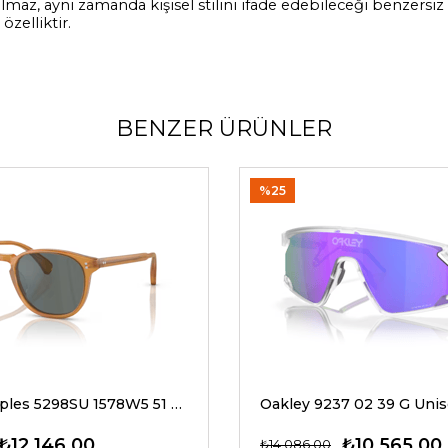
az, aynı zamanda kişisel stilini ifade edebileceği benzersiz b
özelliktir.
BENZER ÜRÜNLER
%25
Oliver Peoples 5298SU 1578W5 51 G Unisex Güneş Gözlükleri
₺12.146,00
₺10.565,00
₺14.086,00