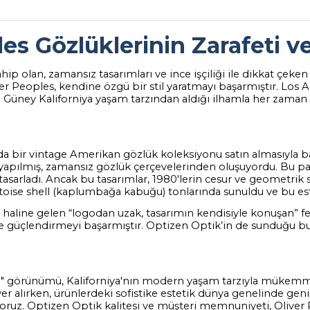
les Gözlüklerinin Zarafeti 
p olan, zamansız tasarımları ve ince işçiliği ile dikkat çeken 
ver Peoples, kendine özgü bir stil yaratmayı başarmıştır. Los An
Güney Kaliforniya yaşam tarzından aldığı ilhamla her zaman şık
rında bir vintage Amerikan gözlük koleksiyonu satın almasıyl
kle yapılmış, zamansız gözlük çerçevelerinden oluşuyordu. Bu p
sarladı. Ancak bu tasarımlar, 1980'lerin cesur ve geometrik st
tortoise shell (kaplumbağa kabuğu) tonlarında sunuldu ve bu 
i haline gelen “logodan uzak, tasarımın kendisiyle konuşan” fe
ile güçlendirmeyi başarmıştır. Optizen Optik’in de sunduğu bu 
ği" görünümü, Kaliforniya'nın modern yaşam tarzıyla mükemmel
r alırken, ürünlerdeki sofistike estetik dünya genelinde geniş
uz. Optizen Optik kalitesi ve müşteri memnuniyeti, Oliver P