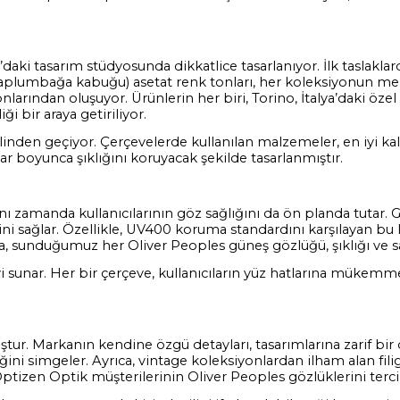
’daki tasarım stüdyosunda dikkatlice tasarlanıyor. İlk taslak
(kaplumbağa kabuğu) asetat renk tonları, her koleksiyonun mer
tonlarından oluşuyor. Ürünlerin her biri, Torino, İtalya’daki özel
i bir araya getiriliyor.
nden geçiyor. Çerçevelerde kullanılan malzemeler, en iyi kalit
r boyunca şıklığını koruyacak şekilde tasarlanmıştır.
ı zamanda kullanıcılarının göz sağlığını da ön planda tutar. 
ini sağlar. Özellikle, UV400 koruma standardını karşılayan bu l
sunduğumuz her Oliver Peoples güneş gözlüğü, şıklığı ve sağl
i sunar. Her bir çerçeve, kullanıcıların yüz hatlarına mükemm
ur. Markanın kendine özgü detayları, tasarımlarına zarif bir 
ni simgeler. Ayrıca, vintage koleksiyonlardan ilham alan filigr
r, Optizen Optik müşterilerinin Oliver Peoples gözlüklerini ter