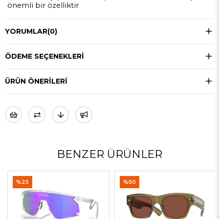
önemli bir özelliktir
YORUMLAR
(0)
ÖDEME SEÇENEKLERI
ÜRÜN ÖNERILERI
BENZER ÜRÜNLER
%25
%50