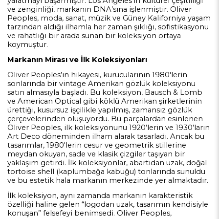
yaratmayı başarmıştır. Los Angeles’ın kültürel çeşitliliği
ve zenginliği, markanın DNA’sına işlenmiştir. Oliver
Peoples, moda, sanat, müzik ve Güney Kaliforniya yaşam
tarzından aldığı ilhamla her zaman şıklığı, sofistikasyonu
ve rahatlığı bir arada sunan bir koleksiyon ortaya
koymuştur.
Markanın Mirası ve İlk Koleksiyonları
Oliver Peoples’ın hikayesi, kurucularının 1980'lerin
sonlarında bir vintage Amerikan gözlük koleksiyonu
satın almasıyla başladı. Bu koleksiyon, Bausch & Lomb
ve American Optical gibi köklü Amerikan şirketlerinin
ürettiği, kusursuz işçilikle yapılmış, zamansız gözlük
çerçevelerinden oluşuyordu. Bu parçalardan esinlenen
Oliver Peoples, ilk koleksiyonunu 1920’lerin ve 1930’ların
Art Deco döneminden ilham alarak tasarladı. Ancak bu
tasarımlar, 1980'lerin cesur ve geometrik stillerine
meydan okuyan, sade ve klasik çizgiler taşıyan bir
yaklaşım getirdi. İlk koleksiyonlar, abartıdan uzak, doğal
tortoise shell (kaplumbağa kabuğu) tonlarında sunuldu
ve bu estetik hala markanın merkezinde yer almaktadır.
İlk koleksiyon, aynı zamanda markanın karakteristik
özelliği haline gelen “logodan uzak, tasarımın kendisiyle
konuşan” felsefeyi benimsedi. Oliver Peoples,