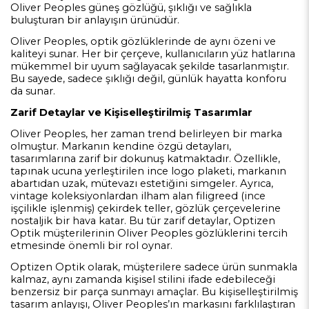
Oliver Peoples güneş gözlüğü, şıklığı ve sağlıkla
buluşturan bir anlayışın ürünüdür.
Oliver Peoples, optik gözlüklerinde de aynı özeni ve
kaliteyi sunar. Her bir çerçeve, kullanıcıların yüz hatlarına
mükemmel bir uyum sağlayacak şekilde tasarlanmıştır.
Bu sayede, sadece şıklığı değil, günlük hayatta konforu
da sunar.
Zarif Detaylar ve Kişiselleştirilmiş Tasarımlar
Oliver Peoples, her zaman trend belirleyen bir marka
olmuştur. Markanın kendine özgü detayları,
tasarımlarına zarif bir dokunuş katmaktadır. Özellikle,
tapınak ucuna yerleştirilen ince logo plaketi, markanın
abartıdan uzak, mütevazı estetiğini simgeler. Ayrıca,
vintage koleksiyonlardan ilham alan filigreed (ince
işçilikle işlenmiş) çekirdek teller, gözlük çerçevelerine
nostaljik bir hava katar. Bu tür zarif detaylar, Optizen
Optik müşterilerinin Oliver Peoples gözlüklerini tercih
etmesinde önemli bir rol oynar.
Optizen Optik olarak, müşterilere sadece ürün sunmakla
kalmaz, aynı zamanda kişisel stilini ifade edebileceği
benzersiz bir parça sunmayı amaçlar. Bu kişiselleştirilmiş
tasarım anlayışı, Oliver Peoples’ın markasını farklılaştıran