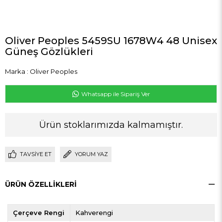
Oliver Peoples 5459SU 1678W4 48 Unisex
Güneş Gözlükleri
Marka
:
Oliver Peoples
Whatsapp ile Sipariş Ver
Ürün stoklarımızda kalmamıştır.
TAVSIYE ET
YORUM YAZ
ÜRÜN ÖZELLIKLERI
Çerçeve Rengi
Kahverengi