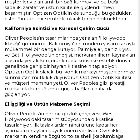
müşterileriyle anlamlı bir bağ kurmayı ve bu bağı
sadelik, zarafet ve üstün kalite ile güçlendirmeyi
başarmıştır. Optizen Optik’in de sunduğu bu gözlükler,
estetiğin zarif bir sembolü olarak tercih edilmektedir.
Kaliforniya Esintisi ve Küresel Çekim Gücü
Oliver Peoples’ın tasarımlarında yer alan "Hollywood
klasiği" görünümü, Kaliforniya'nın modern yaşam tarzıyla
mükemmel bir denge kuruyor. Palmiyeler, deniz kıyısı,
ve Batı Hollywood’un enerjisi, markanın ilham kaynakları
arasında yer alırken, ürünlerdeki sofistike estetik dünya
genelinde geniş bir hayran kitlesine hitap ediyor.
Optizen Optik olarak, bu ikonik markayı müşterilerimize
sunmaktan mutluluk duyuyoruz. Optizen Optik kalitesi
ve müşteri memnuniyeti, Oliver Peoples gibi prestijli
markalarla kurduğumuz güçlü bağlarla daha da
güçleniyor.
El İşçiliği ve Üstün Malzeme Seçimi
Oliver Peoples’ın her bir gözlük çerçevesi, West
Hollywood’daki tasarım stüdyosunda dikkatlice
tasarlanıyor. İlk taslaklardan nihai ürüne kadar her
aşamada detaylara büyük önem veriliyor. Özellikle,
markanın kendine özgü tortoise shell (kaplumbağa