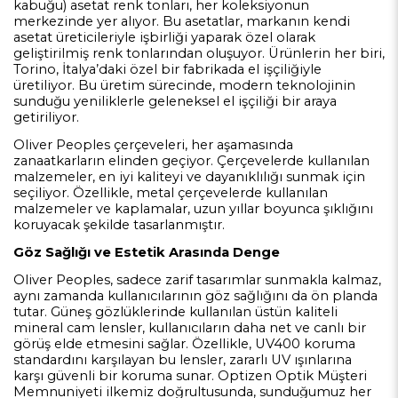
kabuğu) asetat renk tonları, her koleksiyonun
merkezinde yer alıyor. Bu asetatlar, markanın kendi
asetat üreticileriyle işbirliği yaparak özel olarak
geliştirilmiş renk tonlarından oluşuyor. Ürünlerin her biri,
Torino, İtalya’daki özel bir fabrikada el işçiliğiyle
üretiliyor. Bu üretim sürecinde, modern teknolojinin
sunduğu yeniliklerle geleneksel el işçiliği bir araya
getiriliyor.
Oliver Peoples çerçeveleri, her aşamasında
zanaatkarların elinden geçiyor. Çerçevelerde kullanılan
malzemeler, en iyi kaliteyi ve dayanıklılığı sunmak için
seçiliyor. Özellikle, metal çerçevelerde kullanılan
malzemeler ve kaplamalar, uzun yıllar boyunca şıklığını
koruyacak şekilde tasarlanmıştır.
Göz Sağlığı ve Estetik Arasında Denge
Oliver Peoples, sadece zarif tasarımlar sunmakla kalmaz,
aynı zamanda kullanıcılarının göz sağlığını da ön planda
tutar. Güneş gözlüklerinde kullanılan üstün kaliteli
mineral cam lensler, kullanıcıların daha net ve canlı bir
görüş elde etmesini sağlar. Özellikle, UV400 koruma
standardını karşılayan bu lensler, zararlı UV ışınlarına
karşı güvenli bir koruma sunar. Optizen Optik Müşteri
Memnuniyeti ilkemiz doğrultusunda, sunduğumuz her