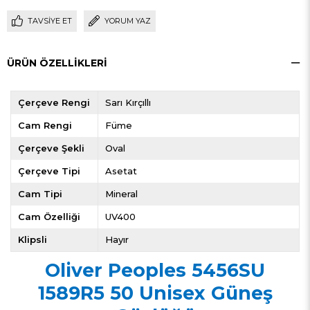
TAVSIYE ET
YORUM YAZ
ÜRÜN ÖZELLIKLERI
Çerçeve Rengi
Sarı Kırçıllı
Cam Rengi
Füme
Çerçeve Şekli
Oval
Çerçeve Tipi
Asetat
Cam Tipi
Mineral
Cam Özelliği
UV400
Klipsli
Hayır
Oliver Peoples 5456SU
1589R5 50 Unisex Güneş