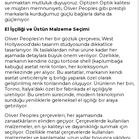
sunmaktan mutluluk duyuyoruz. Optizen Optik kalitesi
ve müşteri memnuniyeti, Oliver Peoples gibi prestijli
markalarla kurduğumuz güçlü bağlarla daha da
güçleniyor.
El İşçiliği ve Üstün Malzeme Seçimi
Oliver Peoples’ın her bir gözlük çerçevesi, West
Hollywood’daki tasarım stüdyosunda dikkatlice
tasarlanıyor. İlk taslaklardan nihai ürüne kadar her
aşamada detaylara büyük önem veriliyor. Özellikle,
markanın kendine özgü tortoise shell (kaplumbağa
kabuğu) asetat renk tonları, her koleksiyonun
merkezinde yer alıyor. Bu asetatlar, markanın kendi
asetat üreticileriyle iş birliği yaparak özel olarak
geliştirilmiş renk tonlarından oluşuyor. Ürünlerin her biri,
Torino, İtalya’daki özel bir fabrikada el işçiliğiyle
üretiliyor. Bu üretim sürecinde, modern teknolojinin
sunduğu yeniliklerle geleneksel el işçiliği bir araya
getiriliyor.
Oliver Peoples çerçeveleri, her aşamasında
zanaatkârların elinden geçiyor. Çerçevelerde kullanılan
malzemeler, en iyi kaliteyi ve dayanıklılığı sunmak için
seçiliyor. Özellikle metal çerçevelerde kullanılan
malzemeler ve kaplamalar, uzun yıllar boyunca şıklığını