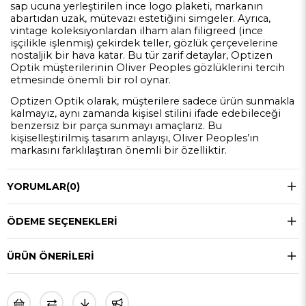
sap ucuna yerleştirilen ince logo plaketi, markanın
abartıdan uzak, mütevazı estetiğini simgeler. Ayrıca,
vintage koleksiyonlardan ilham alan filigreed (ince
işçilikle işlenmiş) çekirdek teller, gözlük çerçevelerine
nostaljik bir hava katar. Bu tür zarif detaylar, Optizen
Optik müşterilerinin Oliver Peoples gözlüklerini tercih
etmesinde önemli bir rol oynar.
Optizen Optik olarak, müşterilere sadece ürün sunmakla
kalmayız, aynı zamanda kişisel stilini ifade edebileceği
benzersiz bir parça sunmayı amaçlarız. Bu
kişiselleştirilmiş tasarım anlayışı, Oliver Peoples’ın
markasını farklılaştıran önemli bir özelliktir.
YORUMLAR
(0)
ÖDEME SEÇENEKLERI
ÜRÜN ÖNERILERI