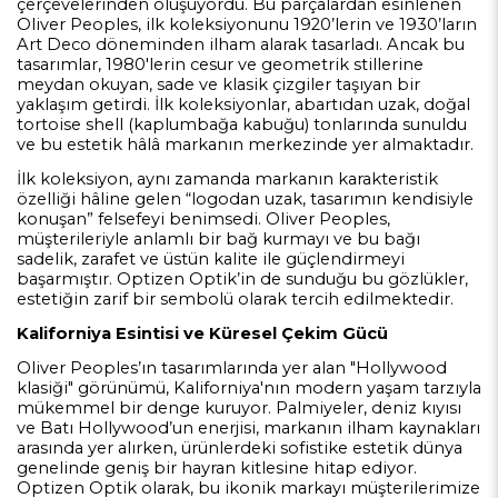
çerçevelerinden oluşuyordu. Bu parçalardan esinlenen
Oliver Peoples, ilk koleksiyonunu 1920’lerin ve 1930’ların
Art Deco döneminden ilham alarak tasarladı. Ancak bu
tasarımlar, 1980'lerin cesur ve geometrik stillerine
meydan okuyan, sade ve klasik çizgiler taşıyan bir
yaklaşım getirdi. İlk koleksiyonlar, abartıdan uzak, doğal
tortoise shell (kaplumbağa kabuğu) tonlarında sunuldu
ve bu estetik hâlâ markanın merkezinde yer almaktadır.
İlk koleksiyon, aynı zamanda markanın karakteristik
özelliği hâline gelen “logodan uzak, tasarımın kendisiyle
konuşan” felsefeyi benimsedi. Oliver Peoples,
müşterileriyle anlamlı bir bağ kurmayı ve bu bağı
sadelik, zarafet ve üstün kalite ile güçlendirmeyi
başarmıştır. Optizen Optik’in de sunduğu bu gözlükler,
estetiğin zarif bir sembolü olarak tercih edilmektedir.
Kaliforniya Esintisi ve Küresel Çekim Gücü
Oliver Peoples’ın tasarımlarında yer alan "Hollywood
klasiği" görünümü, Kaliforniya'nın modern yaşam tarzıyla
mükemmel bir denge kuruyor. Palmiyeler, deniz kıyısı
ve Batı Hollywood’un enerjisi, markanın ilham kaynakları
arasında yer alırken, ürünlerdeki sofistike estetik dünya
genelinde geniş bir hayran kitlesine hitap ediyor.
Optizen Optik olarak, bu ikonik markayı müşterilerimize