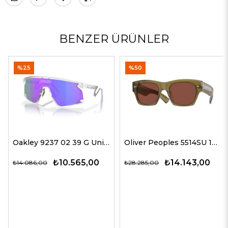
BENZER ÜRÜNLER
%25
%50
Oakley 9237 02 39 G Unisex Güneş Gözlükleri
Oliver Peoples 5514SU 1678C5 51 G Unisex Güneş Gözlükleri
₺10.565,00
₺14.143,00
₺14.086,00
₺28.285,00