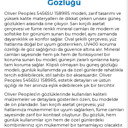
Gözlüğü
Oliver Peoples 5456SU 1589R5 modeli, zarif tasarımı ve
yüksek kalite materyalleri ile dikkat çeken unisex güneş
gözlükleri arasında öne çıkıyor. Sarı kırçıllı asetat
çerçevesi ve füme renkli mineral camları ile modern ve
sofistike bir görünüm sunan bu model, aynı zamanda
dayanıklılık ve konfor sağlar. Oval şekilli çerçevesi, yüz
hatlarına doğal bir uyum gösterirken, UV400 koruma
özelliği ile göz sağlığınızı da güvence altına alır. Mineral
camları sayesinde hem şık hem de fonksiyonel bir
koruma sunan bu model, güneşin zararlı ışınlarına karşı
tam koruma sağlar. Klipsli olmayan bu güneş gözlüğü
modeli, günlük kullanımda ya da özel günlerde rahatlıkla
tercih edilebilecek, stil sahibi bir aksesuardır. Oliver
Peoples 5456SU 1589R5, estetik detayları ve üstün
işçiliği ile her anınıza eşlik edebilecek şık bir tercihtir.
Oliver Peoples’ın gözlüklerinde kullanılan kaliteli
malzemeler ve detaylara gösterilen özen, bu modelde
de ön plandadır. Sarı kırçıllı asetat çerçevesi, yüz
hatlarınıza mükemmel bir uyum sağlarken, füme camları
sayesinde zarif bir kontrast oluşturur. Bu gözlük, hem
günlük kullanımlar için hem de özel günlerdeki
kombinleriniz için mükemmel bir tamamlayıcı olacaktır.