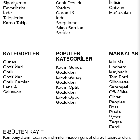
İletişim
Siparişlerim
Canlı Destek
Optizen
Favorilerim
Yardım
Mağazaları
İade
Garanti &
Taleplerim
İade
Kargo Takip
Sorgulama
Sıkça Sorulan
Sorular
KATEGORİLER
POPÜLER
MARKALAR
KATEGORİLER
Güneş
Miu Miu
Gözlükleri
Lindberg
Kadın Güneş
Optik
Maybach
Gözlükleri
Gözlükler
Tom Ford
Erkek Güneş
Optik Camlar
Silhouette
Gözlükleri
Lens &
Serengeti
Kadın Optik
Solüsyon
Off-White
Gözlükleri
Oliver
Erkek Optik
Peoples
Gözlükleri
Boss
Prada
Vycoz
Zegna
Fendi
E-BÜLTEN KAYIT
Kampanyalarımızdan ve indirimlerimizden güncel olarak haberdar olun.