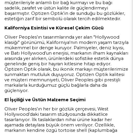
müşterileriyle anlamlı bir bağ kurmayı ve bu bağı
sadelik, zarafet ve üstün kalite ile güçlendirmeyi
başarmıştır. Optizen Optik’in de sunduğu bu gözlükler,
estetiğin zarif bir sembolü olarak tercih edilmektedir.
Kaliforniya Esintisi ve Küresel Çekim Gücü
Oliver Peoples’ın tasarımlarında yer alan "Hollywood
klasiği" görünümü, Kaliforniya'nın modern yaşam tarzıyla
mükemmel bir denge kuruyor. Palmiyeler, deniz kıyısı,
ve Batı Hollywood’un enerjisi, markanın ilham kaynakları
arasında yer alırken, ürünlerdeki sofistike estetik dünya
genelinde geniş bir hayran kitlesine hitap ediyor.
Optizen Optik olarak, bu ikonik markayı müşterilerimize
sunmaktan mutluluk duyuyoruz. Optizen Optik kalitesi
ve müşteri memnuniyeti, Oliver Peoples gibi prestijli
markalarla kurduğumuz güçlü bağlarla daha da
güçleniyor.
El İşçiliği ve Üstün Malzeme Seçimi
Oliver Peoples’ın her bir gözlük çerçevesi, West
Hollywood’daki tasarım stüdyosunda dikkatlice
tasarlanıyor. İlk taslaklardan nihai ürüne kadar her
aşamada detaylara büyük önem veriliyor. Özellikle,
markanın kendine özgü tortoise shell (kaplumbağa