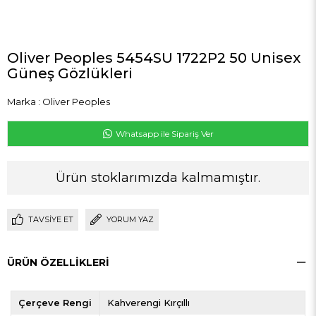
Oliver Peoples 5454SU 1722P2 50 Unisex
Güneş Gözlükleri
Marka
:
Oliver Peoples
Whatsapp ile Sipariş Ver
Ürün stoklarımızda kalmamıştır.
TAVSIYE ET
YORUM YAZ
ÜRÜN ÖZELLIKLERI
Çerçeve Rengi
Kahverengi Kırçıllı