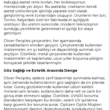
kabuğu) asetat renk tonları, her koleksiyonun
merkezinde yer alıyor. Bu asetatlar, markanın kendi
asetat üreticileriyle işbirliği yaparak özel olarak
geliştirilmiş renk tonlarından oluşuyor. Ürünlerin her biri,
Torino, İtalya’daki özel bir fabrikada el işçiliğiyle
üretiliyor. Bu üretim sürecinde, modern teknolojinin
sunduğu yeniliklerle geleneksel el işçiliği bir araya
getiriliyor.
Oliver Peoples çerçeveleri, her aşamasında
zanaatkarların elinden geçiyor. Çerçevelerde kullanılan
malzemeler, en iyi kaliteyi ve dayanıklılığı sunmak için
seçiliyor. Özellikle, metal çerçevelerde kullanılan
malzemeler ve kaplamalar, uzun yıllar boyunca şıklığını
koruyacak şekilde tasarlanmıştır.
Göz Sağlığı ve Estetik Arasında Denge
Oliver Peoples, sadece zarif tasarımlar sunmakla kalmaz,
aynı zamanda kullanıcılarının göz sağlığını da ön planda
tutar. Güneş gözlüklerinde kullanılan üstün kaliteli
mineral cam lensler, kullanıcıların daha net ve canlı bir
görüş elde etmesini sağlar. Özellikle, UV400 koruma
standardını karşılayan bu lensler, zararlı UV ışınlarına
karşı güvenli bir koruma sunar. Optizen Optik Müşteri
Memnuniyeti ilkemiz doğrultusunda, sunduğumuz her