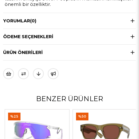
önemli bir özelliktir.
YORUMLAR
(0)
ÖDEME SEÇENEKLERI
ÜRÜN ÖNERILERI
BENZER ÜRÜNLER
%25
%50