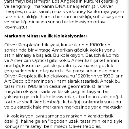
yaratmayı başarmıştır. Los Angeles’ın kültürel çeşitliliği
ve zenginliği, markanın DNA’sına işlenmiştir. Oliver
Peoples, moda, sanat, müzik ve Güney Kaliforniya yaşam
tarzından aldığı ilhamla her zaman şıklığı, sofistikasyonu
ve rahatlığı bir arada sunan bir koleksiyon ortaya
koymuştur.
Markanın Mirası ve İlk Koleksiyonları
Oliver Peoples’ın hikayesi, kurucularının 1980'lerin
sonlarında bir vintage Amerikan gözlük koleksiyonu
satın almasıyla başladı. Bu koleksiyon, Bausch & Lomb
ve American Optical gibi köklü Amerikan şirketlerinin
ürettiği, kusursuz işçilikle yapılmış, zamansız gözlük
çerçevelerinden oluşuyordu. Bu parçalardan esinlenen
Oliver Peoples, ilk koleksiyonunu 1920’lerin ve 1930’ların
Art Deco döneminden ilham alarak tasarladı. Ancak bu
tasarımlar, 1980'lerin cesur ve geometrik stillerine
meydan okuyan, sade ve klasik çizgiler taşıyan bir
yaklaşım getirdi. İlk koleksiyonlar, abartıdan uzak, doğal
tortoise shell (kaplumbağa kabuğu) tonlarında sunuldu
ve bu estetik hala markanın merkezinde yer almaktadır.
İlk koleksiyon, aynı zamanda markanın karakteristik
özelliği haline gelen “logodan uzak, tasarımın kendisiyle
konuşan” felsefeyi benimsedi. Oliver Peoples,