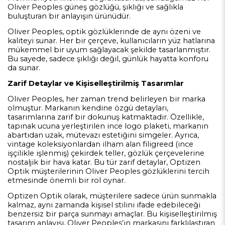
Oliver Peoples güneş gözlüğü, şıklığı ve sağlıkla
buluşturan bir anlayışın ürünüdür.
Oliver Peoples, optik gözlüklerinde de aynı özeni ve
kaliteyi sunar. Her bir çerçeve, kullanıcıların yüz hatlarına
mükemmel bir uyum sağlayacak şekilde tasarlanmıştır.
Bu sayede, sadece şıklığı değil, günlük hayatta konforu
da sunar.
Zarif Detaylar ve Kişiselleştirilmiş Tasarımlar
Oliver Peoples, her zaman trend belirleyen bir marka
olmuştur. Markanın kendine özgü detayları,
tasarımlarına zarif bir dokunuş katmaktadır. Özellikle,
tapınak ucuna yerleştirilen ince logo plaketi, markanın
abartıdan uzak, mütevazı estetiğini simgeler. Ayrıca,
vintage koleksiyonlardan ilham alan filigreed (ince
işçilikle işlenmiş) çekirdek teller, gözlük çerçevelerine
nostaljik bir hava katar. Bu tür zarif detaylar, Optizen
Optik müşterilerinin Oliver Peoples gözlüklerini tercih
etmesinde önemli bir rol oynar.
Optizen Optik olarak, müşterilere sadece ürün sunmakla
kalmaz, aynı zamanda kişisel stilini ifade edebileceği
benzersiz bir parça sunmayı amaçlar. Bu kişiselleştirilmiş
tasarım anlayışı, Oliver Peoples’ın markasını farklılaştıran