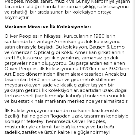
Peoples, moda, sanat, müzik ve Güney Kaliforniya yaşam
tarzından aldığı ilhamla her zaman şıklığı, sofistikasyonu
ve rahatlığı bir arada sunan bir koleksiyon ortaya
koymuştur.
Markanın Mirası ve İlk Koleksiyonları
Oliver Peoples’ın hikayesi, kurucularının 1980'lerin
sonlarında bir vintage Amerikan gözlük koleksiyonu
satın almasıyla başladı. Bu koleksiyon, Bausch & Lomb
ve American Optical gibi köklü Amerikan şirketlerinin
ürettiği, kusursuz işçilikle yapılmış, zamansız gözlük
çerçevelerinden oluşuyordu. Bu parçalardan esinlenen
Oliver Peoples, ilk koleksiyonunu 1920’lerin ve 1930’ların
Art Deco döneminden ilham alarak tasarladı. Ancak bu
tasarımlar, 1980'lerin cesur ve geometrik stillerine
meydan okuyan, sade ve klasik çizgiler taşıyan bir
yaklaşım getirdi. İlk koleksiyonlar, abartıdan uzak, doğal
tortoise shell (kaplumbağa kabuğu) tonlarında sunuldu
ve bu estetik hala markanın merkezinde yer almaktadır.
İlk koleksiyon, aynı zamanda markanın karakteristik
özelliği haline gelen “logodan uzak, tasarımın kendisiyle
konuşan” felsefeyi benimsedi. Oliver Peoples,
müşterileriyle anlamlı bir bağ kurmayı ve bu bağı
sadelik, zarafet ve üstün kalite ile güçlendirmeyi