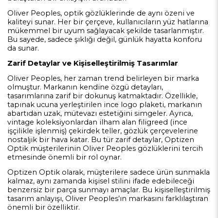
Oliver Peoples, optik gözlüklerinde de aynı özeni ve
kaliteyi sunar. Her bir çerçeve, kullanıcıların yüz hatlarına
mükemmel bir uyum sağlayacak şekilde tasarlanmıştır.
Bu sayede, sadece şıklığı değil, günlük hayatta konforu
da sunar.
Zarif Detaylar ve Kişiselleştirilmiş Tasarımlar
Oliver Peoples, her zaman trend belirleyen bir marka
olmuştur. Markanın kendine özgü detayları,
tasarımlarına zarif bir dokunuş katmaktadır. Özellikle,
tapınak ucuna yerleştirilen ince logo plaketi, markanın
abartıdan uzak, mütevazı estetiğini simgeler. Ayrıca,
vintage koleksiyonlardan ilham alan filigreed (ince
işçilikle işlenmiş) çekirdek teller, gözlük çerçevelerine
nostaljik bir hava katar. Bu tür zarif detaylar, Optizen
Optik müşterilerinin Oliver Peoples gözlüklerini tercih
etmesinde önemli bir rol oynar.
Optizen Optik olarak, müşterilere sadece ürün sunmakla
kalmaz, aynı zamanda kişisel stilini ifade edebileceği
benzersiz bir parça sunmayı amaçlar. Bu kişiselleştirilmiş
tasarım anlayışı, Oliver Peoples’ın markasını farklılaştıran
önemli bir özelliktir.