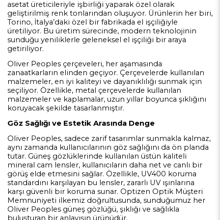
asetat üreticileriyle işbirliği yaparak özel olarak
geliştirilmiş renk tonlarından oluşuyor. Ürünlerin her biri,
Torino, İtalya’daki özel bir fabrikada el işçiliğiyle
üretiliyor. Bu üretim sürecinde, modern teknolojinin
sunduğu yeniliklerle geleneksel el işçiliği bir araya
getiriliyor.
Oliver Peoples çerçeveleri, her aşamasında
zanaatkarların elinden geçiyor. Çerçevelerde kullanılan
malzemeler, en iyi kaliteyi ve dayanıklılığı sunmak için
seçiliyor. Özellikle, metal çerçevelerde kullanılan
malzemeler ve kaplamalar, uzun yıllar boyunca şıklığını
koruyacak şekilde tasarlanmıştır.
Göz Sağlığı ve Estetik Arasında Denge
Oliver Peoples, sadece zarif tasarımlar sunmakla kalmaz,
aynı zamanda kullanıcılarının göz sağlığını da ön planda
tutar. Güneş gözlüklerinde kullanılan üstün kaliteli
mineral cam lensler, kullanıcıların daha net ve canlı bir
görüş elde etmesini sağlar. Özellikle, UV400 koruma
standardını karşılayan bu lensler, zararlı UV ışınlarına
karşı güvenli bir koruma sunar. Optizen Optik Müşteri
Memnuniyeti ilkemiz doğrultusunda, sunduğumuz her
Oliver Peoples güneş gözlüğü, şıklığı ve sağlıkla
buluşturan bir anlayışın ürünüdür.