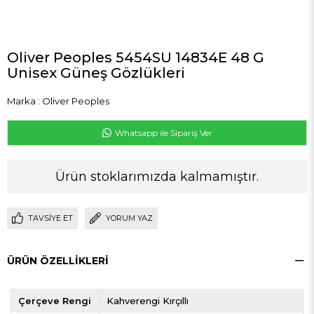
Oliver Peoples 5454SU 14834E 48 G
Unisex Güneş Gözlükleri
Marka
:
Oliver Peoples
Whatsapp ile Sipariş Ver
Ürün stoklarımızda kalmamıştır.
TAVSIYE ET
YORUM YAZ
ÜRÜN ÖZELLIKLERI
Çerçeve Rengi
Kahverengi Kırçıllı