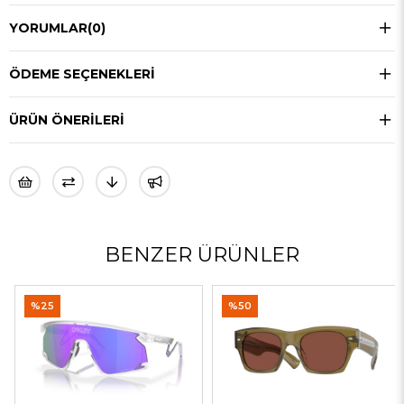
YORUMLAR
(0)
ÖDEME SEÇENEKLERI
ÜRÜN ÖNERILERI
BENZER ÜRÜNLER
%25
%50