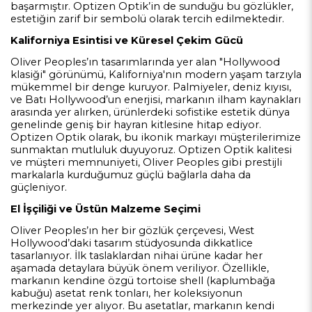
başarmıştır. Optizen Optik’in de sunduğu bu gözlükler,
estetiğin zarif bir sembolü olarak tercih edilmektedir.
Kaliforniya Esintisi ve Küresel Çekim Gücü
Oliver Peoples’ın tasarımlarında yer alan "Hollywood
klasiği" görünümü, Kaliforniya'nın modern yaşam tarzıyla
mükemmel bir denge kuruyor. Palmiyeler, deniz kıyısı,
ve Batı Hollywood’un enerjisi, markanın ilham kaynakları
arasında yer alırken, ürünlerdeki sofistike estetik dünya
genelinde geniş bir hayran kitlesine hitap ediyor.
Optizen Optik olarak, bu ikonik markayı müşterilerimize
sunmaktan mutluluk duyuyoruz. Optizen Optik kalitesi
ve müşteri memnuniyeti, Oliver Peoples gibi prestijli
markalarla kurduğumuz güçlü bağlarla daha da
güçleniyor.
El İşçiliği ve Üstün Malzeme Seçimi
Oliver Peoples’ın her bir gözlük çerçevesi, West
Hollywood’daki tasarım stüdyosunda dikkatlice
tasarlanıyor. İlk taslaklardan nihai ürüne kadar her
aşamada detaylara büyük önem veriliyor. Özellikle,
markanın kendine özgü tortoise shell (kaplumbağa
kabuğu) asetat renk tonları, her koleksiyonun
merkezinde yer alıyor. Bu asetatlar, markanın kendi