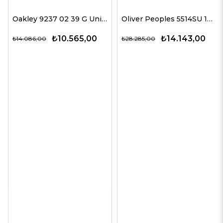
Oakley 9237 02 39 G Unisex Güneş Gözlükleri
Oliver Peoples 5514SU 1678C5 51 G Unisex Güneş Gözlükleri
₺10.565,00
₺14.143,00
₺14.086,00
₺28.285,00