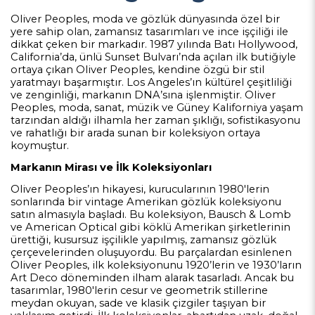
Oliver Peoples, moda ve gözlük dünyasında özel bir
yere sahip olan, zamansız tasarımları ve ince işçiliği ile
dikkat çeken bir markadır. 1987 yılında Batı Hollywood,
California’da, ünlü Sunset Bulvarı’nda açılan ilk butiğiyle
ortaya çıkan Oliver Peoples, kendine özgü bir stil
yaratmayı başarmıştır. Los Angeles’ın kültürel çeşitliliği
ve zenginliği, markanın DNA’sına işlenmiştir. Oliver
Peoples, moda, sanat, müzik ve Güney Kaliforniya yaşam
tarzından aldığı ilhamla her zaman şıklığı, sofistikasyonu
ve rahatlığı bir arada sunan bir koleksiyon ortaya
koymuştur.
Markanın Mirası ve İlk Koleksiyonları
Oliver Peoples’ın hikayesi, kurucularının 1980'lerin
sonlarında bir vintage Amerikan gözlük koleksiyonu
satın almasıyla başladı. Bu koleksiyon, Bausch & Lomb
ve American Optical gibi köklü Amerikan şirketlerinin
ürettiği, kusursuz işçilikle yapılmış, zamansız gözlük
çerçevelerinden oluşuyordu. Bu parçalardan esinlenen
Oliver Peoples, ilk koleksiyonunu 1920’lerin ve 1930’ların
Art Deco döneminden ilham alarak tasarladı. Ancak bu
tasarımlar, 1980'lerin cesur ve geometrik stillerine
meydan okuyan, sade ve klasik çizgiler taşıyan bir