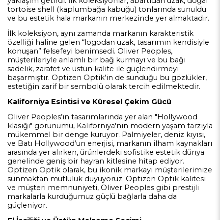
yaklaşım getirdi. İlk koleksiyonlar, abartıdan uzak, doğal
tortoise shell (kaplumbağa kabuğu) tonlarında sunuldu
ve bu estetik hala markanın merkezinde yer almaktadır.
İlk koleksiyon, aynı zamanda markanın karakteristik
özelliği haline gelen “logodan uzak, tasarımın kendisiyle
konuşan” felsefeyi benimsedi. Oliver Peoples,
müşterileriyle anlamlı bir bağ kurmayı ve bu bağı
sadelik, zarafet ve üstün kalite ile güçlendirmeyi
başarmıştır. Optizen Optik’in de sunduğu bu gözlükler,
estetiğin zarif bir sembolü olarak tercih edilmektedir.
Kaliforniya Esintisi ve Küresel Çekim Gücü
Oliver Peoples’ın tasarımlarında yer alan "Hollywood
klasiği" görünümü, Kaliforniya'nın modern yaşam tarzıyla
mükemmel bir denge kuruyor. Palmiyeler, deniz kıyısı,
ve Batı Hollywood’un enerjisi, markanın ilham kaynakları
arasında yer alırken, ürünlerdeki sofistike estetik dünya
genelinde geniş bir hayran kitlesine hitap ediyor.
Optizen Optik olarak, bu ikonik markayı müşterilerimize
sunmaktan mutluluk duyuyoruz. Optizen Optik kalitesi
ve müşteri memnuniyeti, Oliver Peoples gibi prestijli
markalarla kurduğumuz güçlü bağlarla daha da
güçleniyor.