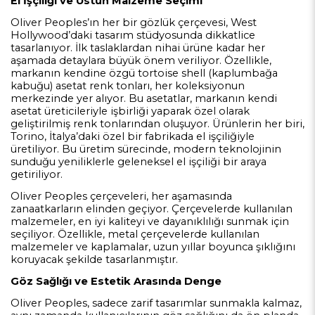
El İşçiliği ve Üstün Malzeme Seçimi
Oliver Peoples’ın her bir gözlük çerçevesi, West
Hollywood’daki tasarım stüdyosunda dikkatlice
tasarlanıyor. İlk taslaklardan nihai ürüne kadar her
aşamada detaylara büyük önem veriliyor. Özellikle,
markanın kendine özgü tortoise shell (kaplumbağa
kabuğu) asetat renk tonları, her koleksiyonun
merkezinde yer alıyor. Bu asetatlar, markanın kendi
asetat üreticileriyle işbirliği yaparak özel olarak
geliştirilmiş renk tonlarından oluşuyor. Ürünlerin her biri,
Torino, İtalya’daki özel bir fabrikada el işçiliğiyle
üretiliyor. Bu üretim sürecinde, modern teknolojinin
sunduğu yeniliklerle geleneksel el işçiliği bir araya
getiriliyor.
Oliver Peoples çerçeveleri, her aşamasında
zanaatkarların elinden geçiyor. Çerçevelerde kullanılan
malzemeler, en iyi kaliteyi ve dayanıklılığı sunmak için
seçiliyor. Özellikle, metal çerçevelerde kullanılan
malzemeler ve kaplamalar, uzun yıllar boyunca şıklığını
koruyacak şekilde tasarlanmıştır.
Göz Sağlığı ve Estetik Arasında Denge
Oliver Peoples, sadece zarif tasarımlar sunmakla kalmaz,