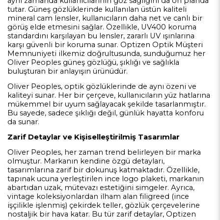
aynı zamanda kullanıcılarının göz sağlığını da ön planda
tutar. Güneş gözlüklerinde kullanılan üstün kaliteli
mineral cam lensler, kullanıcıların daha net ve canlı bir
görüş elde etmesini sağlar. Özellikle, UV400 koruma
standardını karşılayan bu lensler, zararlı UV ışınlarına
karşı güvenli bir koruma sunar. Optizen Optik Müşteri
Memnuniyeti ilkemiz doğrultusunda, sunduğumuz her
Oliver Peoples güneş gözlüğü, şıklığı ve sağlıkla
buluşturan bir anlayışın ürünüdür.
Oliver Peoples, optik gözlüklerinde de aynı özeni ve
kaliteyi sunar. Her bir çerçeve, kullanıcıların yüz hatlarına
mükemmel bir uyum sağlayacak şekilde tasarlanmıştır.
Bu sayede, sadece şıklığı değil, günlük hayatta konforu
da sunar.
Zarif Detaylar ve Kişiselleştirilmiş Tasarımlar
Oliver Peoples, her zaman trend belirleyen bir marka
olmuştur. Markanın kendine özgü detayları,
tasarımlarına zarif bir dokunuş katmaktadır. Özellikle,
tapınak ucuna yerleştirilen ince logo plaketi, markanın
abartıdan uzak, mütevazı estetiğini simgeler. Ayrıca,
vintage koleksiyonlardan ilham alan filigreed (ince
işçilikle işlenmiş) çekirdek teller, gözlük çerçevelerine
nostaljik bir hava katar. Bu tür zarif detaylar, Optizen