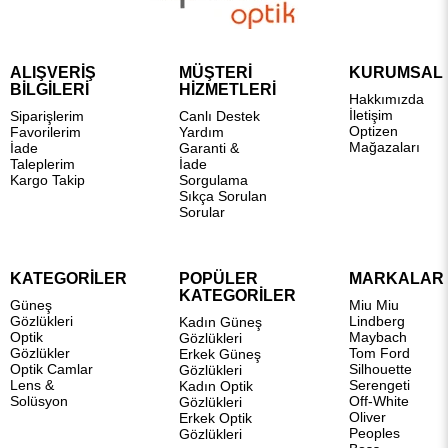
ALIŞVERİŞ
MÜŞTERİ
KURUMSAL
BİLGİLERİ
HİZMETLERİ
Hakkımızda
İletişim
Siparişlerim
Canlı Destek
Optizen
Favorilerim
Yardım
Mağazaları
İade
Garanti &
Taleplerim
İade
Kargo Takip
Sorgulama
Sıkça Sorulan
Sorular
KATEGORİLER
POPÜLER
MARKALAR
KATEGORİLER
Güneş
Miu Miu
Gözlükleri
Lindberg
Kadın Güneş
Optik
Maybach
Gözlükleri
Gözlükler
Tom Ford
Erkek Güneş
Optik Camlar
Silhouette
Gözlükleri
Lens &
Serengeti
Kadın Optik
Solüsyon
Off-White
Gözlükleri
Oliver
Erkek Optik
Peoples
Gözlükleri