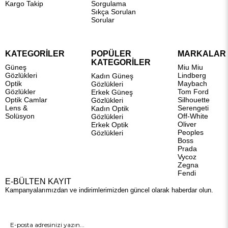
Kargo Takip
Sorgulama
Sıkça Sorulan
Sorular
KATEGORİLER
POPÜLER
MARKALAR
KATEGORİLER
Güneş
Miu Miu
Gözlükleri
Lindberg
Kadın Güneş
Optik
Maybach
Gözlükleri
Gözlükler
Tom Ford
Erkek Güneş
Optik Camlar
Silhouette
Gözlükleri
Lens &
Serengeti
Kadın Optik
Solüsyon
Off-White
Gözlükleri
Oliver
Erkek Optik
Peoples
Gözlükleri
Boss
Prada
Vycoz
Zegna
Fendi
E-BÜLTEN KAYIT
Kampanyalarımızdan ve indirimlerimizden güncel olarak haberdar olun.