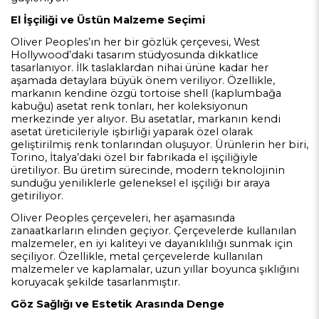
El İşçiliği ve Üstün Malzeme Seçimi
Oliver Peoples’ın her bir gözlük çerçevesi, West
Hollywood’daki tasarım stüdyosunda dikkatlice
tasarlanıyor. İlk taslaklardan nihai ürüne kadar her
aşamada detaylara büyük önem veriliyor. Özellikle,
markanın kendine özgü tortoise shell (kaplumbağa
kabuğu) asetat renk tonları, her koleksiyonun
merkezinde yer alıyor. Bu asetatlar, markanın kendi
asetat üreticileriyle işbirliği yaparak özel olarak
geliştirilmiş renk tonlarından oluşuyor. Ürünlerin her biri,
Torino, İtalya’daki özel bir fabrikada el işçiliğiyle
üretiliyor. Bu üretim sürecinde, modern teknolojinin
sunduğu yeniliklerle geleneksel el işçiliği bir araya
getiriliyor.
Oliver Peoples çerçeveleri, her aşamasında
zanaatkarların elinden geçiyor. Çerçevelerde kullanılan
malzemeler, en iyi kaliteyi ve dayanıklılığı sunmak için
seçiliyor. Özellikle, metal çerçevelerde kullanılan
malzemeler ve kaplamalar, uzun yıllar boyunca şıklığını
koruyacak şekilde tasarlanmıştır.
Göz Sağlığı ve Estetik Arasında Denge