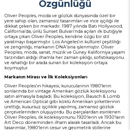
Özgünlüğü
Oliver Peoples, moda ve gözlük dünyasında özel bir
yere sahip olan, zamansız tasarımları ve ince işçiliği ile
dikkat çeken bir markadır. 1987 yılında Batı Hollywood,
California’da, ünlü Sunset Bulvarı’nda açılan ilk butiğiyle
ortaya çıkan Oliver Peoples, kendine özgü bir stil
yaratmayı başarmıştır. Los Angeles’ın kültürel çeşitliliği
ve zenginliği, markanın DNA’sına işlenmiştir. Oliver
Peoples, moda, sanat, müzik ve Güney Kaliforniya yaşam
tarzından aldığı ilhamla her zaman şıklığı, sofistikasyonu
ve rahatlığı bir arada sunan bir koleksiyon ortaya
koymuştur.
Markanın Mirası ve İlk Koleksiyonları
Oliver Peoples’ın hikayesi, kurucularının 1980'lerin
sonlarında bir vintage Amerikan gözlük koleksiyonu
satın almasıyla başladı. Bu koleksiyon, Bausch & Lomb
ve American Optical gibi köklü Amerikan şirketlerinin
ürettiği, kusursuz işçilikle yapılmış, zamansız gözlük
çerçevelerinden oluşuyordu. Bu parçalardan esinlenen
Oliver Peoples, ilk koleksiyonunu 1920’lerin ve 1930’ların
Art Deco döneminden ilham alarak tasarladı. Ancak bu
tasarımlar, 1980'lerin cesur ve geometrik stillerine