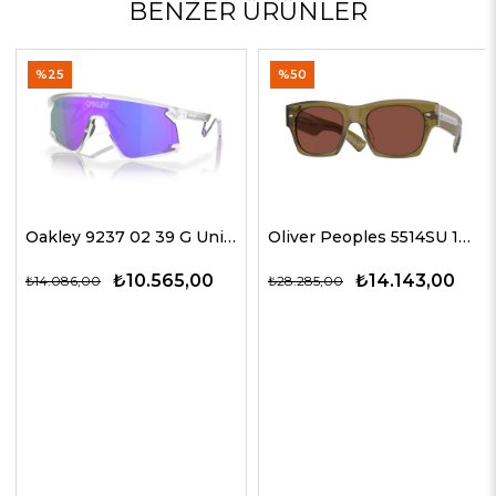
BENZER ÜRÜNLER
%25
%50
Oakley 9237 02 39 G Unisex Güneş Gözlükleri
Oliver Peoples 5514SU 1678C5 51 G Unisex Güneş Gözlükleri
₺10.565,00
₺14.143,00
₺14.086,00
₺28.285,00