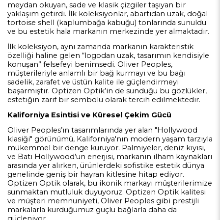
meydan okuyan, sade ve klasik çizgiler taşıyan bir
yaklaşım getirdi. İlk koleksiyonlar, abartıdan uzak, doğal
tortoise shell (kaplumbağa kabuğu) tonlarında sunuldu
ve bu estetik hala markanın merkezinde yer almaktadır.
İlk koleksiyon, aynı zamanda markanın karakteristik
özelliği haline gelen “logodan uzak, tasarımın kendisiyle
konuşan” felsefeyi benimsedi. Oliver Peoples,
müşterileriyle anlamlı bir bağ kurmayı ve bu bağı
sadelik, zarafet ve üstün kalite ile güçlendirmeyi
başarmıştır. Optizen Optik’in de sunduğu bu gözlükler,
estetiğin zarif bir sembolü olarak tercih edilmektedir.
Kaliforniya Esintisi ve Küresel Çekim Gücü
Oliver Peoples’ın tasarımlarında yer alan "Hollywood
klasiği" görünümü, Kaliforniya'nın modern yaşam tarzıyla
mükemmel bir denge kuruyor. Palmiyeler, deniz kıyısı,
ve Batı Hollywood’un enerjisi, markanın ilham kaynakları
arasında yer alırken, ürünlerdeki sofistike estetik dünya
genelinde geniş bir hayran kitlesine hitap ediyor.
Optizen Optik olarak, bu ikonik markayı müşterilerimize
sunmaktan mutluluk duyuyoruz. Optizen Optik kalitesi
ve müşteri memnuniyeti, Oliver Peoples gibi prestijli
markalarla kurduğumuz güçlü bağlarla daha da
güçleniyor.