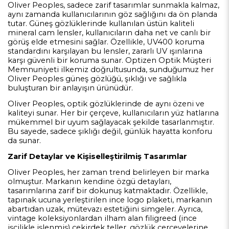
Oliver Peoples, sadece zarif tasarımlar sunmakla kalmaz,
aynı zamanda kullanıcılarının göz sağlığını da ön planda
tutar. Güneş gözlüklerinde kullanılan üstün kaliteli
mineral cam lensler, kullanıcıların daha net ve canlı bir
görüş elde etmesini sağlar. Özellikle, UV400 koruma
standardını karşılayan bu lensler, zararlı UV ışınlarına
karşı güvenli bir koruma sunar. Optizen Optik Müşteri
Memnuniyeti ilkemiz doğrultusunda, sunduğumuz her
Oliver Peoples güneş gözlüğü, şıklığı ve sağlıkla
buluşturan bir anlayışın ürünüdür.
Oliver Peoples, optik gözlüklerinde de aynı özeni ve
kaliteyi sunar. Her bir çerçeve, kullanıcıların yüz hatlarına
mükemmel bir uyum sağlayacak şekilde tasarlanmıştır.
Bu sayede, sadece şıklığı değil, günlük hayatta konforu
da sunar.
Zarif Detaylar ve Kişiselleştirilmiş Tasarımlar
Oliver Peoples, her zaman trend belirleyen bir marka
olmuştur. Markanın kendine özgü detayları,
tasarımlarına zarif bir dokunuş katmaktadır. Özellikle,
tapınak ucuna yerleştirilen ince logo plaketi, markanın
abartıdan uzak, mütevazı estetiğini simgeler. Ayrıca,
vintage koleksiyonlardan ilham alan filigreed (ince
işçilikle işlenmiş) çekirdek teller, gözlük çerçevelerine