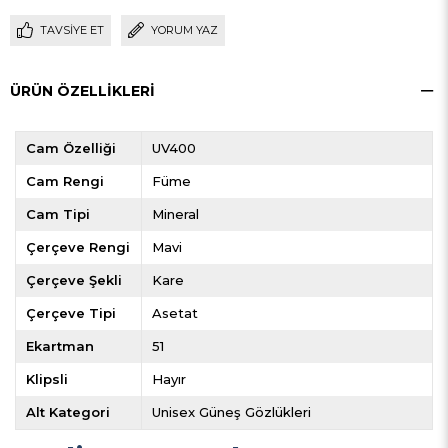
TAVSIYE ET
YORUM YAZ
ÜRÜN ÖZELLIKLERI
Cam Özelliği
UV400
Cam Rengi
Füme
Cam Tipi
Mineral
Çerçeve Rengi
Mavi
Çerçeve Şekli
Kare
Çerçeve Tipi
Asetat
Ekartman
51
Klipsli
Hayır
Alt Kategori
Unisex Güneş Gözlükleri