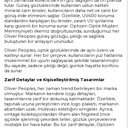
aynı zamanda kullanıcılarının göz sağlığını da ön planda
tutar. Güneş gözlüklerinde kullanılan üstün kaliteli
mineral cam lensler, kullanıcıların daha net ve canlı bir
görüş elde etmesini sağlar. Özellikle, UV400 koruma
standardını karşılayan bu lensler, zararlı UV ışınlarına
karşı güvenli bir koruma sunar. Optizen Optik Müşteri
Memnuniyeti ilkemiz doğrultusunda, sunduğumuz her
Oliver Peoples güneş gözlüğü, şıklığı ve sağlıkla
buluşturan bir anlayışın ürünüdür.
Oliver Peoples, optik gözlüklerinde de aynı özeni ve
kaliteyi sunar. Her bir çerçeve, kullanıcıların yüz hatlarına
mükemmel bir uyum sağlayacak şekilde tasarlanmıştır.
Bu sayede, sadece şıklığı değil, günlük hayatta konforu
da sunar.
Zarif Detaylar ve Kişiselleştirilmiş Tasarımlar
Oliver Peoples, her zaman trend belirleyen bir marka
olmuştur. Markanın kendine özgü detayları,
tasarımlarına zarif bir dokunuş katmaktadır. Özellikle,
tapınak ucuna yerleştirilen ince logo plaketi, markanın
abartıdan uzak, mütevazı estetiğini simgeler. Ayrıca,
vintage koleksiyonlardan ilham alan filigreed (ince
işçilikle işlenmiş) çekirdek teller, gözlük çerçevelerine
nostaljik bir hava katar. Bu tür zarif detaylar, Optizen