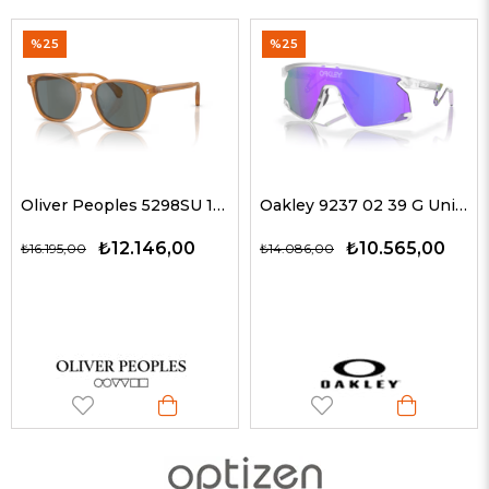
%25
%25
Oliver Peoples 5298SU 1578W5 51 G Unisex Güneş Gözlükleri
Oakley 9237 02 39 G Unisex Güneş Gözlükleri
₺12.146,00
₺10.565,00
₺16.195,00
₺14.086,00