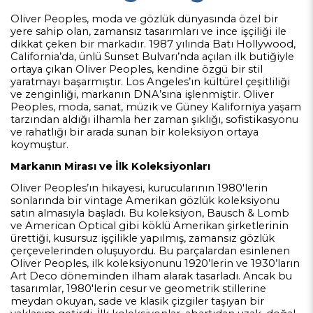
Oliver Peoples, moda ve gözlük dünyasında özel bir
yere sahip olan, zamansız tasarımları ve ince işçiliği ile
dikkat çeken bir markadır. 1987 yılında Batı Hollywood,
California’da, ünlü Sunset Bulvarı’nda açılan ilk butiğiyle
ortaya çıkan Oliver Peoples, kendine özgü bir stil
yaratmayı başarmıştır. Los Angeles’ın kültürel çeşitliliği
ve zenginliği, markanın DNA’sına işlenmiştir. Oliver
Peoples, moda, sanat, müzik ve Güney Kaliforniya yaşam
tarzından aldığı ilhamla her zaman şıklığı, sofistikasyonu
ve rahatlığı bir arada sunan bir koleksiyon ortaya
koymuştur.
Markanın Mirası ve İlk Koleksiyonları
Oliver Peoples’ın hikayesi, kurucularının 1980'lerin
sonlarında bir vintage Amerikan gözlük koleksiyonu
satın almasıyla başladı. Bu koleksiyon, Bausch & Lomb
ve American Optical gibi köklü Amerikan şirketlerinin
ürettiği, kusursuz işçilikle yapılmış, zamansız gözlük
çerçevelerinden oluşuyordu. Bu parçalardan esinlenen
Oliver Peoples, ilk koleksiyonunu 1920’lerin ve 1930’ların
Art Deco döneminden ilham alarak tasarladı. Ancak bu
tasarımlar, 1980'lerin cesur ve geometrik stillerine
meydan okuyan, sade ve klasik çizgiler taşıyan bir