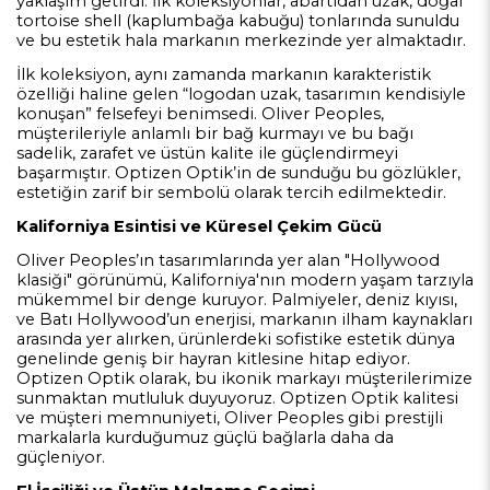
yaklaşım getirdi. İlk koleksiyonlar, abartıdan uzak, doğal
tortoise shell (kaplumbağa kabuğu) tonlarında sunuldu
ve bu estetik hala markanın merkezinde yer almaktadır.
İlk koleksiyon, aynı zamanda markanın karakteristik
özelliği haline gelen “logodan uzak, tasarımın kendisiyle
konuşan” felsefeyi benimsedi. Oliver Peoples,
müşterileriyle anlamlı bir bağ kurmayı ve bu bağı
sadelik, zarafet ve üstün kalite ile güçlendirmeyi
başarmıştır. Optizen Optik’in de sunduğu bu gözlükler,
estetiğin zarif bir sembolü olarak tercih edilmektedir.
Kaliforniya Esintisi ve Küresel Çekim Gücü
Oliver Peoples’ın tasarımlarında yer alan "Hollywood
klasiği" görünümü, Kaliforniya'nın modern yaşam tarzıyla
mükemmel bir denge kuruyor. Palmiyeler, deniz kıyısı,
ve Batı Hollywood’un enerjisi, markanın ilham kaynakları
arasında yer alırken, ürünlerdeki sofistike estetik dünya
genelinde geniş bir hayran kitlesine hitap ediyor.
Optizen Optik olarak, bu ikonik markayı müşterilerimize
sunmaktan mutluluk duyuyoruz. Optizen Optik kalitesi
ve müşteri memnuniyeti, Oliver Peoples gibi prestijli
markalarla kurduğumuz güçlü bağlarla daha da
güçleniyor.