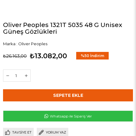
Oliver Peoples 1321T 5035 48 G Unisex
Güneş Gözlükleri
Marka
:
Oliver Peoples
₺13.082,00
₺26.163,00
%
50
İndirim
Whatsapp ile Sipariş Ver
TAVSIYE ET
YORUM YAZ