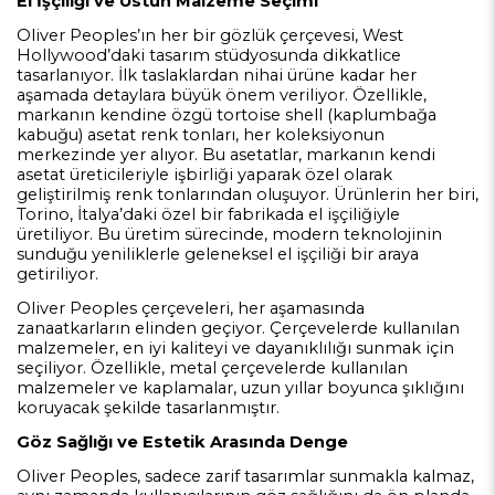
El İşçiliği ve Üstün Malzeme Seçimi
Oliver Peoples’ın her bir gözlük çerçevesi, West
Hollywood’daki tasarım stüdyosunda dikkatlice
tasarlanıyor. İlk taslaklardan nihai ürüne kadar her
aşamada detaylara büyük önem veriliyor. Özellikle,
markanın kendine özgü tortoise shell (kaplumbağa
kabuğu) asetat renk tonları, her koleksiyonun
merkezinde yer alıyor. Bu asetatlar, markanın kendi
asetat üreticileriyle işbirliği yaparak özel olarak
geliştirilmiş renk tonlarından oluşuyor. Ürünlerin her biri,
Torino, İtalya’daki özel bir fabrikada el işçiliğiyle
üretiliyor. Bu üretim sürecinde, modern teknolojinin
sunduğu yeniliklerle geleneksel el işçiliği bir araya
getiriliyor.
Oliver Peoples çerçeveleri, her aşamasında
zanaatkarların elinden geçiyor. Çerçevelerde kullanılan
malzemeler, en iyi kaliteyi ve dayanıklılığı sunmak için
seçiliyor. Özellikle, metal çerçevelerde kullanılan
malzemeler ve kaplamalar, uzun yıllar boyunca şıklığını
koruyacak şekilde tasarlanmıştır.
Göz Sağlığı ve Estetik Arasında Denge
Oliver Peoples, sadece zarif tasarımlar sunmakla kalmaz,