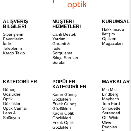
ALIŞVERİŞ
MÜŞTERİ
KURUMSAL
BİLGİLERİ
HİZMETLERİ
Hakkımızda
İletişim
Siparişlerim
Canlı Destek
Optizen
Favorilerim
Yardım
Mağazaları
İade
Garanti &
Taleplerim
İade
Kargo Takip
Sorgulama
Sıkça Sorulan
Sorular
KATEGORİLER
POPÜLER
MARKALAR
KATEGORİLER
Güneş
Miu Miu
Gözlükleri
Lindberg
Kadın Güneş
Optik
Maybach
Gözlükleri
Gözlükler
Tom Ford
Erkek Güneş
Optik Camlar
Silhouette
Gözlükleri
Lens &
Serengeti
Kadın Optik
Solüsyon
Off-White
Gözlükleri
Oliver
Erkek Optik
Peoples
Gözlükleri