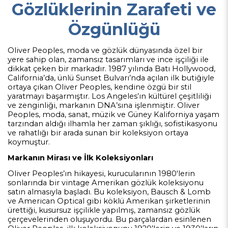
Gözlüklerinin Zarafeti ve
Özgünlüğü
Oliver Peoples, moda ve gözlük dünyasında özel bir
yere sahip olan, zamansız tasarımları ve ince işçiliği ile
dikkat çeken bir markadır. 1987 yılında Batı Hollywood,
California’da, ünlü Sunset Bulvarı’nda açılan ilk butiğiyle
ortaya çıkan Oliver Peoples, kendine özgü bir stil
yaratmayı başarmıştır. Los Angeles’ın kültürel çeşitliliği
ve zenginliği, markanın DNA’sına işlenmiştir. Oliver
Peoples, moda, sanat, müzik ve Güney Kaliforniya yaşam
tarzından aldığı ilhamla her zaman şıklığı, sofistikasyonu
ve rahatlığı bir arada sunan bir koleksiyon ortaya
koymuştur.
Markanın Mirası ve İlk Koleksiyonları
Oliver Peoples’ın hikayesi, kurucularının 1980'lerin
sonlarında bir vintage Amerikan gözlük koleksiyonu
satın almasıyla başladı. Bu koleksiyon, Bausch & Lomb
ve American Optical gibi köklü Amerikan şirketlerinin
ürettiği, kusursuz işçilikle yapılmış, zamansız gözlük
çerçevelerinden oluşuyordu. Bu parçalardan esinlenen