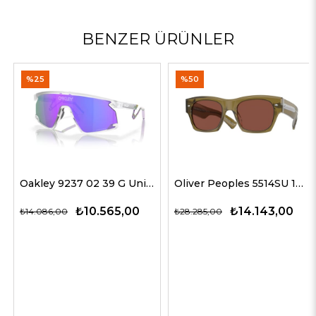
BENZER ÜRÜNLER
%25
%50
Oakley 9237 02 39 G Unisex Güneş Gözlükleri
Oliver Peoples 5514SU 1678C5 51 G Unisex Güneş Gözlükleri
₺10.565,00
₺14.143,00
₺14.086,00
₺28.285,00