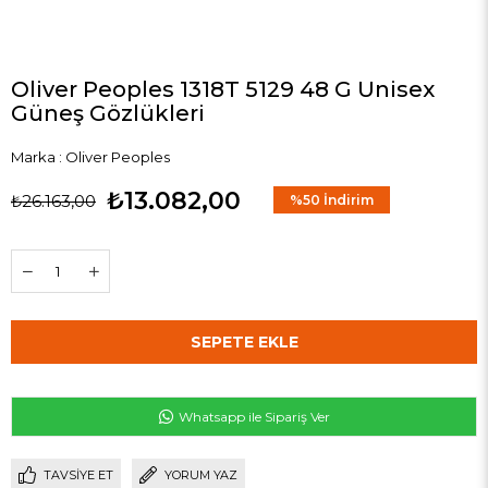
Oliver Peoples 1318T 5129 48 G Unisex
Güneş Gözlükleri
Marka
:
Oliver Peoples
₺13.082,00
₺26.163,00
%
50
İndirim
Whatsapp ile Sipariş Ver
TAVSIYE ET
YORUM YAZ