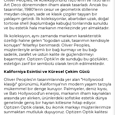
Oliver Peoples, ilk koleksiyonunu 1920’lerin ve 1930’ların
Art Deco döneminden ilham alarak tasarladı. Ancak bu
tasarımlar, 1980'lerin cesur ve geometrik stillerine
meydan okuyan, sade ve klasik çizgiler taşıyan bir
yaklaşım getirdi. İlk koleksiyonlar, abartıdan uzak, doğal
tortoise shell (kaplumbağa kabuğu) tonlarında sunuldu
ve bu estetik hala markanın merkezinde yer almaktadır.
İlk koleksiyon, aynı zamanda markanın karakteristik
özelliği haline gelen “logodan uzak, tasarımın kendisiyle
konuşan” felsefeyi benimsedi. Oliver Peoples,
müşterileriyle anlamlı bir bağ kurmayı ve bu bağı
sadelik, zarafet ve üstün kalite ile güçlendirmeyi
başarmıştır. Optizen Optik’in de sunduğu bu gözlükler,
estetiğin zarif bir sembolü olarak tercih edilmektedir.
Kaliforniya Esintisi ve Küresel Çekim Gücü
Oliver Peoples’ın tasarımlarında yer alan "Hollywood
klasiği" görünümü, Kaliforniya'nın modern yaşam tarzıyla
mükemmel bir denge kuruyor. Palmiyeler, deniz kıyısı,
ve Batı Hollywood’un enerjisi, markanın ilham kaynakları
arasında yer alırken, ürünlerdeki sofistike estetik dünya
genelinde geniş bir hayran kitlesine hitap ediyor.
Optizen Optik olarak, bu ikonik markayı müşterilerimize
sunmaktan mutluluk duyuyoruz. Optizen Optik kalitesi