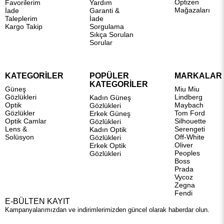
Optizen
Favorilerim
Yardım
Mağazaları
İade
Garanti &
Taleplerim
İade
Kargo Takip
Sorgulama
Sıkça Sorulan
Sorular
KATEGORİLER
POPÜLER
MARKALAR
KATEGORİLER
Güneş
Miu Miu
Gözlükleri
Lindberg
Kadın Güneş
Optik
Maybach
Gözlükleri
Gözlükler
Tom Ford
Erkek Güneş
Optik Camlar
Silhouette
Gözlükleri
Lens &
Serengeti
Kadın Optik
Solüsyon
Off-White
Gözlükleri
Oliver
Erkek Optik
Peoples
Gözlükleri
Boss
Prada
Vycoz
Zegna
Fendi
E-BÜLTEN KAYIT
Kampanyalarımızdan ve indirimlerimizden güncel olarak haberdar olun.