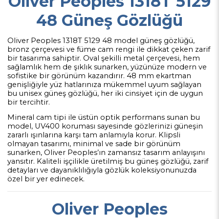
Oliver Peoples 1318T 5129
48 Güneş Gözlüğü
Oliver Peoples 1318T 5129 48 model güneş gözlüğü,
bronz çerçevesi ve füme cam rengi ile dikkat çeken zarif
bir tasarıma sahiptir. Oval şekilli metal çerçevesi, hem
sağlamlık hem de şıklık sunarken, yüzünüze modern ve
sofistike bir görünüm kazandırır. 48 mm ekartman
genişliğiyle yüz hatlarınıza mükemmel uyum sağlayan
bu unisex güneş gözlüğü, her iki cinsiyet için de uygun
bir tercihtir.
Mineral cam tipi ile üstün optik performans sunan bu
model, UV400 koruması sayesinde gözlerinizi güneşin
zararlı ışınlarına karşı tam anlamıyla korur. Klipsli
olmayan tasarımı, minimal ve sade bir görünüm
sunarken, Oliver Peoples’ın zamansız tasarım anlayışını
yansıtır. Kaliteli işçilikle üretilmiş bu güneş gözlüğü, zarif
detayları ve dayanıklılığıyla gözlük koleksiyonunuzda
özel bir yer edinecek.
Oliver Peoples