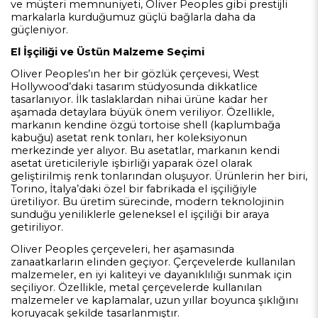
ve müşteri memnuniyeti, Oliver Peoples gibi prestijli
markalarla kurduğumuz güçlü bağlarla daha da
güçleniyor.
El İşçiliği ve Üstün Malzeme Seçimi
Oliver Peoples’ın her bir gözlük çerçevesi, West
Hollywood’daki tasarım stüdyosunda dikkatlice
tasarlanıyor. İlk taslaklardan nihai ürüne kadar her
aşamada detaylara büyük önem veriliyor. Özellikle,
markanın kendine özgü tortoise shell (kaplumbağa
kabuğu) asetat renk tonları, her koleksiyonun
merkezinde yer alıyor. Bu asetatlar, markanın kendi
asetat üreticileriyle işbirliği yaparak özel olarak
geliştirilmiş renk tonlarından oluşuyor. Ürünlerin her biri,
Torino, İtalya’daki özel bir fabrikada el işçiliğiyle
üretiliyor. Bu üretim sürecinde, modern teknolojinin
sunduğu yeniliklerle geleneksel el işçiliği bir araya
getiriliyor.
Oliver Peoples çerçeveleri, her aşamasında
zanaatkarların elinden geçiyor. Çerçevelerde kullanılan
malzemeler, en iyi kaliteyi ve dayanıklılığı sunmak için
seçiliyor. Özellikle, metal çerçevelerde kullanılan
malzemeler ve kaplamalar, uzun yıllar boyunca şıklığını
koruyacak şekilde tasarlanmıştır.