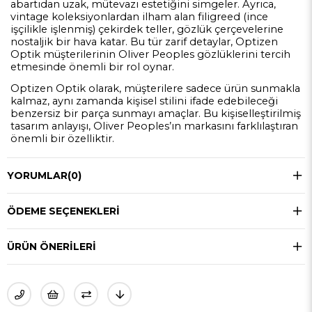
abartıdan uzak, mütevazı estetiğini simgeler. Ayrıca,
vintage koleksiyonlardan ilham alan filigreed (ince
işçilikle işlenmiş) çekirdek teller, gözlük çerçevelerine
nostaljik bir hava katar. Bu tür zarif detaylar, Optizen
Optik müşterilerinin Oliver Peoples gözlüklerini tercih
etmesinde önemli bir rol oynar.
Optizen Optik olarak, müşterilere sadece ürün sunmakla
kalmaz, aynı zamanda kişisel stilini ifade edebileceği
benzersiz bir parça sunmayı amaçlar. Bu kişiselleştirilmiş
tasarım anlayışı, Oliver Peoples’ın markasını farklılaştıran
önemli bir özelliktir.
YORUMLAR
(0)
ÖDEME SEÇENEKLERI
ÜRÜN ÖNERILERI