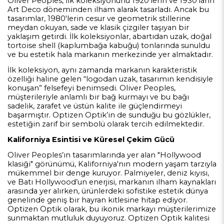
Oliver Peoples, ilk koleksiyonunu 1920’lerin ve 1930’ların
Art Deco döneminden ilham alarak tasarladı. Ancak bu
tasarımlar, 1980'lerin cesur ve geometrik stillerine
meydan okuyan, sade ve klasik çizgiler taşıyan bir
yaklaşım getirdi. İlk koleksiyonlar, abartıdan uzak, doğal
tortoise shell (kaplumbağa kabuğu) tonlarında sunuldu
ve bu estetik hala markanın merkezinde yer almaktadır.
İlk koleksiyon, aynı zamanda markanın karakteristik
özelliği haline gelen “logodan uzak, tasarımın kendisiyle
konuşan” felsefeyi benimsedi. Oliver Peoples,
müşterileriyle anlamlı bir bağ kurmayı ve bu bağı
sadelik, zarafet ve üstün kalite ile güçlendirmeyi
başarmıştır. Optizen Optik’in de sunduğu bu gözlükler,
estetiğin zarif bir sembolü olarak tercih edilmektedir.
Kaliforniya Esintisi ve Küresel Çekim Gücü
Oliver Peoples’ın tasarımlarında yer alan "Hollywood
klasiği" görünümü, Kaliforniya'nın modern yaşam tarzıyla
mükemmel bir denge kuruyor. Palmiyeler, deniz kıyısı,
ve Batı Hollywood’un enerjisi, markanın ilham kaynakları
arasında yer alırken, ürünlerdeki sofistike estetik dünya
genelinde geniş bir hayran kitlesine hitap ediyor.
Optizen Optik olarak, bu ikonik markayı müşterilerimize
sunmaktan mutluluk duyuyoruz. Optizen Optik kalitesi