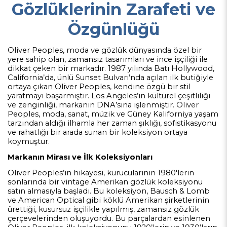
Gözlüklerinin Zarafeti ve
Özgünlüğü
Oliver Peoples, moda ve gözlük dünyasında özel bir
yere sahip olan, zamansız tasarımları ve ince işçiliği ile
dikkat çeken bir markadır. 1987 yılında Batı Hollywood,
California’da, ünlü Sunset Bulvarı’nda açılan ilk butiğiyle
ortaya çıkan Oliver Peoples, kendine özgü bir stil
yaratmayı başarmıştır. Los Angeles’ın kültürel çeşitliliği
ve zenginliği, markanın DNA’sına işlenmiştir. Oliver
Peoples, moda, sanat, müzik ve Güney Kaliforniya yaşam
tarzından aldığı ilhamla her zaman şıklığı, sofistikasyonu
ve rahatlığı bir arada sunan bir koleksiyon ortaya
koymuştur.
Markanın Mirası ve İlk Koleksiyonları
Oliver Peoples’ın hikayesi, kurucularının 1980'lerin
sonlarında bir vintage Amerikan gözlük koleksiyonu
satın almasıyla başladı. Bu koleksiyon, Bausch & Lomb
ve American Optical gibi köklü Amerikan şirketlerinin
ürettiği, kusursuz işçilikle yapılmış, zamansız gözlük
çerçevelerinden oluşuyordu. Bu parçalardan esinlenen