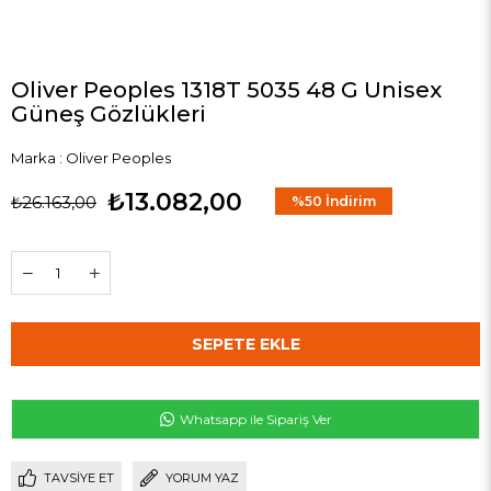
Oliver Peoples 1318T 5035 48 G Unisex
Güneş Gözlükleri
Marka
:
Oliver Peoples
₺13.082,00
₺26.163,00
%
50
İndirim
Whatsapp ile Sipariş Ver
TAVSIYE ET
YORUM YAZ