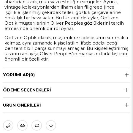
abartıdan uzak, mütevazı estetiğini simgeler. Ayrıca,
vintage koleksiyonlardan ilham alan filigreed (ince
işçilikle işlenmiş) çekirdek teller, gözlük çerçevelerine
nostaljik bir hava katar. Bu tür zarif detaylar, Optizen
Optik müşterilerinin Oliver Peoples gözlüklerini tercih
etmesinde önemli bir rol oynar.
Optizen Optik olarak, müşterilere sadece ürün sunmakla
kalmaz, aynı zamanda kişisel stilini ifade edebileceği
benzersiz bir parça sunmayı amaçlar. Bu kişiselleştirilmiş
tasarım anlayışı, Oliver Peoples’ın markasını farklılaştıran
önemli bir özelliktir.
YORUMLAR
(0)
ÖDEME SEÇENEKLERI
ÜRÜN ÖNERILERI