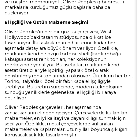
ve müşteri memnuniyeti, Oliver Peoples gibi prestijli
markalarla kurduğumuz güçlü bağlarla daha da
güçleniyor.
El İşçiliği ve Üstün Malzeme Seçimi
Oliver Peoples’ın her bir gözlük çerçevesi, West
Hollywood’daki tasarım stüdyosunda dikkatlice
tasarlanıyor. İlk taslaklardan nihai ürüne kadar her
aşamada detaylara büyük önem veriliyor. Özellikle,
markanın kendine özgü tortoise shell (kaplumbağa
kabuğu) asetat renk tonları, her koleksiyonun
merkezinde yer alıyor. Bu asetatlar, markanın kendi
asetat üreticileriyle işbirliği yaparak özel olarak
geliştirilmiş renk tonlarından oluşuyor. Ürünlerin her biri,
Torino, İtalya’daki özel bir fabrikada el işçiliğiyle
üretiliyor. Bu üretim sürecinde, modern teknolojinin
sunduğu yeniliklerle geleneksel el işçiliği bir araya
getiriliyor.
Oliver Peoples çerçeveleri, her aşamasında
zanaatkarların elinden geçiyor. Çerçevelerde kullanılan
malzemeler, en iyi kaliteyi ve dayanıklılığı sunmak için
seçiliyor. Özellikle, metal çerçevelerde kullanılan
malzemeler ve kaplamalar, uzun yıllar boyunca şıklığını
koruyacak şekilde tasarlanmıştır.