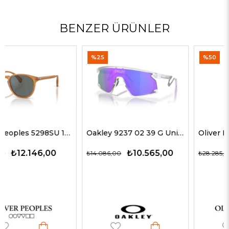
BENZER ÜRÜNLER
%25
%50
Oakley 9237 02 39 G Unisex Güneş Gözlükleri
Oliver Peoples 5514SU 1678C5 51 G Unisex Güneş Gözlükleri
₺10.565,00
₺14.143,00
₺14.086,00
₺28.285,00