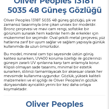
Oliver Peoples 1318T
5035 48 Güneş Gözlüğü
Oliver Peoples 1318T 5035 48 güneş gözlüğü, şık ve
zamansız tasarımıyla öne çıkan unisex bir modeldir.
Bronz çerçevesi ve mavi cam rengi, sofistike bir
görünüm sunarak hem kadınlar hem de erkekler için
mükemmel bir seçimdir. Oval şekilli metal çerçevesi, yüz
hatlarına zarif bir uyum sağlar ve sağlam yapısıyla günlük
kullanımda da uzun ömürlüdür.
Bu model, mineral cam tipi sayesinde üstün görüş
kalitesi sunarken, UV400 koruma özelliği ile gözlerinizi
güneşin zararlı UV ışınlarına karşı tam anlamıyla korur.
Klipsli olmayan sade tasarımı, minimal bir estetik
sunarken, stilinizi tamamlayacak bir aksesuar olarak her
mevsimde kullanıma uygundur. Gözlük, yüksek kaliteli
malzemeleri ve el işçiliği ile Oliver Peoples’ın gözlük
dünyasındaki ayrıcalıklı yerini bir kez daha ortaya
koymaktadır.
Oliver Peoples