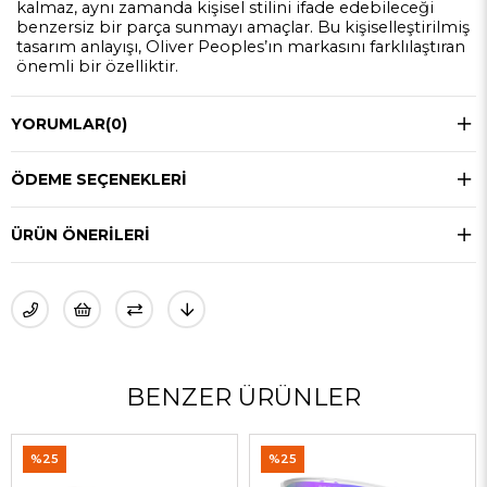
kalmaz, aynı zamanda kişisel stilini ifade edebileceği
benzersiz bir parça sunmayı amaçlar. Bu kişiselleştirilmiş
tasarım anlayışı, Oliver Peoples’ın markasını farklılaştıran
önemli bir özelliktir.
YORUMLAR
(0)
ÖDEME SEÇENEKLERI
ÜRÜN ÖNERILERI
BENZER ÜRÜNLER
%25
%50