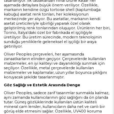
tasarlanıyor. İlk taslaklardan nihai ürüne kadar her
aşamada detaylara büyük önem veriliyor. Özellikle,
markanın kendine özgü tortoise shell (kaplumbağa
kabuğu) asetat renk tonları, her koleksiyonun
merkezinde yer alıyor. Bu asetatlar, markanın kendi
asetat üreticileriyle işbirliği yaparak özel olarak
geliştirilmiş renk tonlarından oluşuyor. Ürünlerin her biri,
Torino, İtalya’daki özel bir fabrikada el işçiliğiyle
üretiliyor. Bu üretim sürecinde, modern teknolojinin
sunduğu yeniliklerle geleneksel el işçiliği bir araya
getiriliyor.
Oliver Peoples çerçeveleri, her aşamasında
zanaatkarların elinden geçiyor. Çerçevelerde kullanılan
malzemeler, en iyi kaliteyi ve dayanıklılığı sunmak için
seçiliyor. Özellikle, metal çerçevelerde kullanılan
malzemeler ve kaplamalar, uzun yıllar boyunca şıklığını
koruyacak şekilde tasarlanmıştır.
Göz Sağlığı ve Estetik Arasında Denge
Oliver Peoples, sadece zarif tasarımlar sunmakla kalmaz,
aynı zamanda kullanıcılarının göz sağlığını da ön planda
tutar. Güneş gözlüklerinde kullanılan üstün kaliteli
mineral cam lensler, kullanıcıların daha net ve canlı bir
görüş elde etmesini sağlar. Özellikle, UV400 koruma