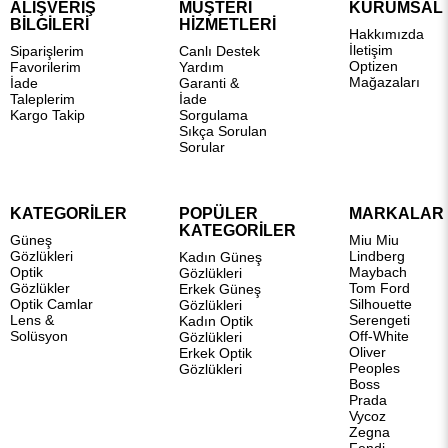
ALIŞVERİŞ
MÜŞTERİ
KURUMSAL
BİLGİLERİ
HİZMETLERİ
Hakkımızda
İletişim
Siparişlerim
Canlı Destek
Optizen
Favorilerim
Yardım
Mağazaları
İade
Garanti &
Taleplerim
İade
Kargo Takip
Sorgulama
Sıkça Sorulan
Sorular
KATEGORİLER
POPÜLER
MARKALAR
KATEGORİLER
Güneş
Miu Miu
Gözlükleri
Lindberg
Kadın Güneş
Optik
Maybach
Gözlükleri
Gözlükler
Tom Ford
Erkek Güneş
Optik Camlar
Silhouette
Gözlükleri
Lens &
Serengeti
Kadın Optik
Solüsyon
Off-White
Gözlükleri
Oliver
Erkek Optik
Peoples
Gözlükleri
Boss
Prada
Vycoz
Zegna
Fendi