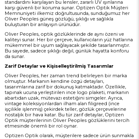
standardını karşılayan bu lensler, zararlı UV ışınlarına
karşı güvenli bir koruma sunar. Optizen Optik Müşteri
Memnuniyeti ilkemiz doğrultusunda, sunduğumuz her
Oliver Peoples güneş gözlüğü, şıklığı ve sağlıkla
buluşturan bir anlayışın ürünüdür.
Oliver Peoples, optik gözlüklerinde de aynı özeni ve
kaliteyi sunar. Her bir çerçeve, kullanıcıların yüz hatlarına
mükemmel bir uyum sağlayacak şekilde tasarlanmıştır.
Bu sayede, sadece şıklığı değil, günlük hayatta konforu
da sunar.
Zarif Detaylar ve Kişiselleştirilmiş Tasarımlar
Oliver Peoples, her zaman trend belirleyen bir marka
olmuştur. Markanın kendine özgü detayları,
tasarımlarına zarif bir dokunuş katmaktadır. Özellikle,
tapınak ucuna yerleştirilen ince logo plaketi, markanın
abartıdan uzak, mütevazı estetiğini simgeler. Ayrıca,
vintage koleksiyonlardan ilham alan filigreed (ince
işçilikle işlenmiş) çekirdek teller, gözlük çerçevelerine
nostaljik bir hava katar. Bu tür zarif detaylar, Optizen
Optik müşterilerinin Oliver Peoples gözlüklerini tercih
etmesinde önemli bir rol oynar.
Optizen Optik olarak, müşterilere sadece ürün sunmakla