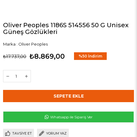
Oliver Peoples 1186S 514556 50 G Unisex
Güneş Gözlükleri
Marka
:
Oliver Peoples
₺8.869,00
₺17.737,00
%
50
İndirim
Whatsapp ile Sipariş Ver
TAVSIYE ET
YORUM YAZ