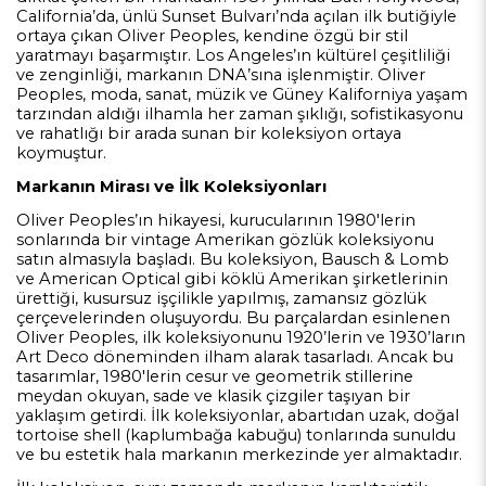
California’da, ünlü Sunset Bulvarı’nda açılan ilk butiğiyle
ortaya çıkan Oliver Peoples, kendine özgü bir stil
yaratmayı başarmıştır. Los Angeles’ın kültürel çeşitliliği
ve zenginliği, markanın DNA’sına işlenmiştir. Oliver
Peoples, moda, sanat, müzik ve Güney Kaliforniya yaşam
tarzından aldığı ilhamla her zaman şıklığı, sofistikasyonu
ve rahatlığı bir arada sunan bir koleksiyon ortaya
koymuştur.
Markanın Mirası ve İlk Koleksiyonları
Oliver Peoples’ın hikayesi, kurucularının 1980'lerin
sonlarında bir vintage Amerikan gözlük koleksiyonu
satın almasıyla başladı. Bu koleksiyon, Bausch & Lomb
ve American Optical gibi köklü Amerikan şirketlerinin
ürettiği, kusursuz işçilikle yapılmış, zamansız gözlük
çerçevelerinden oluşuyordu. Bu parçalardan esinlenen
Oliver Peoples, ilk koleksiyonunu 1920’lerin ve 1930’ların
Art Deco döneminden ilham alarak tasarladı. Ancak bu
tasarımlar, 1980'lerin cesur ve geometrik stillerine
meydan okuyan, sade ve klasik çizgiler taşıyan bir
yaklaşım getirdi. İlk koleksiyonlar, abartıdan uzak, doğal
tortoise shell (kaplumbağa kabuğu) tonlarında sunuldu
ve bu estetik hala markanın merkezinde yer almaktadır.