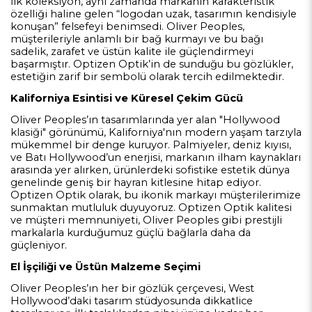
İlk koleksiyon, aynı zamanda markanın karakteristik
özelliği haline gelen “logodan uzak, tasarımın kendisiyle
konuşan” felsefeyi benimsedi. Oliver Peoples,
müşterileriyle anlamlı bir bağ kurmayı ve bu bağı
sadelik, zarafet ve üstün kalite ile güçlendirmeyi
başarmıştır. Optizen Optik’in de sunduğu bu gözlükler,
estetiğin zarif bir sembolü olarak tercih edilmektedir.
Kaliforniya Esintisi ve Küresel Çekim Gücü
Oliver Peoples’ın tasarımlarında yer alan "Hollywood
klasiği" görünümü, Kaliforniya'nın modern yaşam tarzıyla
mükemmel bir denge kuruyor. Palmiyeler, deniz kıyısı,
ve Batı Hollywood’un enerjisi, markanın ilham kaynakları
arasında yer alırken, ürünlerdeki sofistike estetik dünya
genelinde geniş bir hayran kitlesine hitap ediyor.
Optizen Optik olarak, bu ikonik markayı müşterilerimize
sunmaktan mutluluk duyuyoruz. Optizen Optik kalitesi
ve müşteri memnuniyeti, Oliver Peoples gibi prestijli
markalarla kurduğumuz güçlü bağlarla daha da
güçleniyor.
El İşçiliği ve Üstün Malzeme Seçimi
Oliver Peoples’ın her bir gözlük çerçevesi, West
Hollywood’daki tasarım stüdyosunda dikkatlice