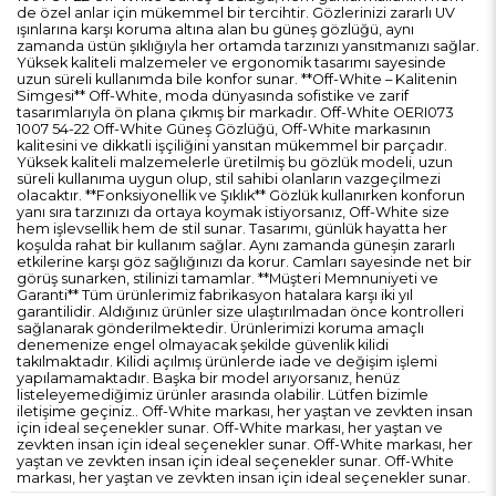
de özel anlar için mükemmel bir tercihtir. Gözlerinizi zararlı UV
ışınlarına karşı koruma altına alan bu güneş gözlüğü, aynı
zamanda üstün şıklığıyla her ortamda tarzınızı yansıtmanızı sağlar.
Yüksek kaliteli malzemeler ve ergonomik tasarımı sayesinde
uzun süreli kullanımda bile konfor sunar. **Off-White – Kalitenin
Simgesi** Off-White, moda dünyasında sofistike ve zarif
tasarımlarıyla ön plana çıkmış bir markadır. Off-White OERI073
1007 54-22 Off-White Güneş Gözlüğü, Off-White markasının
kalitesini ve dikkatli işçiliğini yansıtan mükemmel bir parçadır.
Yüksek kaliteli malzemelerle üretilmiş bu gözlük modeli, uzun
süreli kullanıma uygun olup, stil sahibi olanların vazgeçilmezi
olacaktır. **Fonksiyonellik ve Şıklık** Gözlük kullanırken konforun
yanı sıra tarzınızı da ortaya koymak istiyorsanız, Off-White size
hem işlevsellik hem de stil sunar. Tasarımı, günlük hayatta her
koşulda rahat bir kullanım sağlar. Aynı zamanda güneşin zararlı
etkilerine karşı göz sağlığınızı da korur. Camları sayesinde net bir
görüş sunarken, stilinizi tamamlar. **Müşteri Memnuniyeti ve
Garanti** Tüm ürünlerimiz fabrikasyon hatalara karşı iki yıl
garantilidir. Aldığınız ürünler size ulaştırılmadan önce kontrolleri
sağlanarak gönderilmektedir. Ürünlerimizi koruma amaçlı
denemenize engel olmayacak şekilde güvenlik kilidi
takılmaktadır. Kilidi açılmış ürünlerde iade ve değişim işlemi
yapılamamaktadır. Başka bir model arıyorsanız, henüz
listeleyemediğimiz ürünler arasında olabilir. Lütfen bizimle
iletişime geçiniz.. Off-White markası, her yaştan ve zevkten insan
için ideal seçenekler sunar. Off-White markası, her yaştan ve
zevkten insan için ideal seçenekler sunar. Off-White markası, her
yaştan ve zevkten insan için ideal seçenekler sunar. Off-White
markası, her yaştan ve zevkten insan için ideal seçenekler sunar.