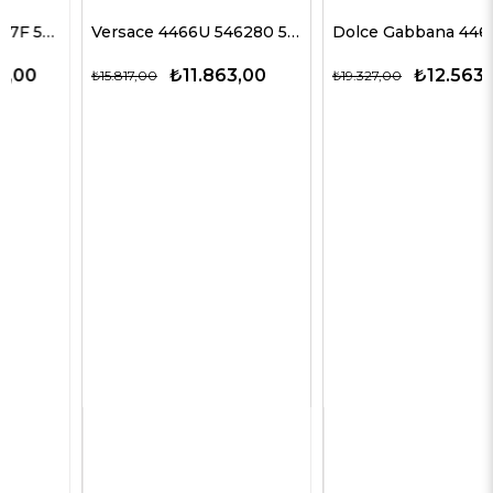
Versace 4466U 546280 54 G Kadın Güneş Gözlükleri
Dolce Gabbana 4469 501/87 59 G Kadın Güneş Gözlükleri
₺11.863,00
₺12.563,00
₺15.817,00
₺19.327,00