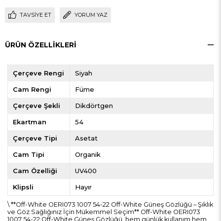
TAVSIYE ET
YORUM YAZ
ÜRÜN ÖZELLIKLERI
Çerçeve Rengi
Siyah
Cam Rengi
Füme
Çerçeve Şekli
Dikdörtgen
Ekartman
54
Çerçeve Tipi
Asetat
Cam Tipi
Organik
Cam Özelliği
UV400
Klipsli
Hayır
\ **Off-White OERI073 1007 54-22 Off-White Güneş Gözlüğü – Şıklık
ve Göz Sağlığınız İçin Mükemmel Seçim** Off-White OERI073
1007 54-22 Off-White Güneş Gözlüğü, hem günlük kullanım hem