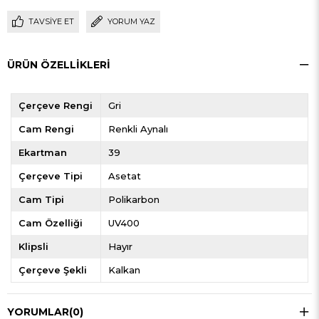
TAVSIYE ET
YORUM YAZ
ÜRÜN ÖZELLIKLERI
Çerçeve Rengi
Gri
Cam Rengi
Renkli Aynalı
Ekartman
39
Çerçeve Tipi
Asetat
Cam Tipi
Polikarbon
Cam Özelliği
UV400
Klipsli
Hayır
Çerçeve Şekli
Kalkan
YORUMLAR
(0)