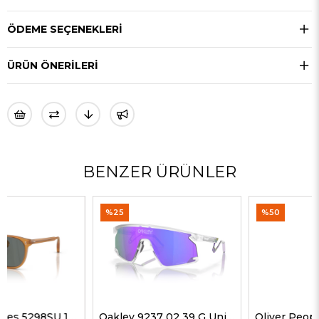
ÖDEME SEÇENEKLERI
ÜRÜN ÖNERILERI
BENZER ÜRÜNLER
%25
%50
Oakley 9237 02 39 G Unisex Güneş Gözlükleri
Oliver Peoples 5514SU 1678C5 51 G Unisex Güneş Gözlükleri