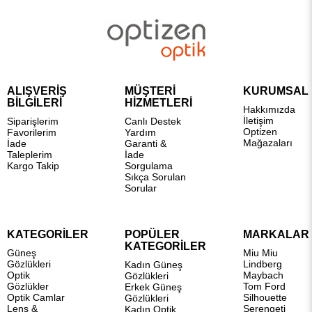
ALIŞVERİŞ
MÜŞTERİ
KURUMSAL
BİLGİLERİ
HİZMETLERİ
Hakkımızda
İletişim
Siparişlerim
Canlı Destek
Optizen
Favorilerim
Yardım
Mağazaları
İade
Garanti &
Taleplerim
İade
Kargo Takip
Sorgulama
Sıkça Sorulan
Sorular
KATEGORİLER
POPÜLER
MARKALAR
KATEGORİLER
Güneş
Miu Miu
Gözlükleri
Lindberg
Kadın Güneş
Optik
Maybach
Gözlükleri
Gözlükler
Tom Ford
Erkek Güneş
Optik Camlar
Silhouette
Gözlükleri
Lens &
Serengeti
Kadın Optik