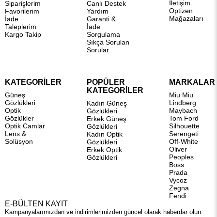
İletişim
Siparişlerim
Canlı Destek
Optizen
Favorilerim
Yardım
Mağazaları
İade
Garanti &
Taleplerim
İade
Kargo Takip
Sorgulama
Sıkça Sorulan
Sorular
KATEGORİLER
POPÜLER
MARKALAR
KATEGORİLER
Güneş
Miu Miu
Gözlükleri
Lindberg
Kadın Güneş
Optik
Maybach
Gözlükleri
Gözlükler
Tom Ford
Erkek Güneş
Optik Camlar
Silhouette
Gözlükleri
Lens &
Serengeti
Kadın Optik
Solüsyon
Off-White
Gözlükleri
Oliver
Erkek Optik
Peoples
Gözlükleri
Boss
Prada
Vycoz
Zegna
Fendi
E-BÜLTEN KAYIT
Kampanyalarımızdan ve indirimlerimizden güncel olarak haberdar olun.