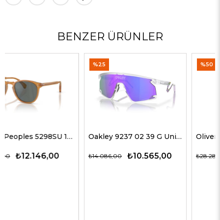
BENZER ÜRÜNLER
%25
%50
Oakley 9237 02 39 G Unisex Güneş Gözlükleri
Oliver Peoples 5514SU 1678C5 51 G Unisex Güneş Gözlükleri
₺10.565,00
₺14.143,00
₺14.086,00
₺28.285,00