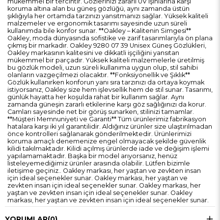
mükemmel bir tercihtir. Gözlerinizi zararlı UV ışınlarına karşı
koruma altına alan bu güneş gözlüğü, aynı zamanda üstün
şıklığıyla her ortamda tarzınızı yansıtmanızı sağlar. Yüksek kaliteli
malzemeler ve ergonomik tasarımı sayesinde uzun süreli
kullanımda bile konfor sunar. **Oakley – Kalitenin Simgesi**
Oakley, moda dünyasında sofistike ve zarif tasarımlarıyla ön plana
çıkmış bir markadır. Oakley 9280 07 39 Unisex Güneş Gözlükleri,
Oakley markasının kalitesini ve dikkatli işçiliğini yansıtan
mükemmel bir parçadır. Yüksek kaliteli malzemelerle üretilmiş
bu gözlük modeli, uzun süreli kullanıma uygun olup, stil sahibi
olanların vazgeçilmezi olacaktır. **Fonksiyonellik ve Şıklık**
Gözlük kullanırken konforun yanı sıra tarzınızı da ortaya koymak
istiyorsanız, Oakley size hem işlevsellik hem de stil sunar. Tasarımı,
günlük hayatta her koşulda rahat bir kullanım sağlar. Aynı
zamanda güneşin zararlı etkilerine karşı göz sağlığınızı da korur.
Camları sayesinde net bir görüş sunarken, stilinizi tamamlar.
**Müşteri Memnuniyeti ve Garanti** Tüm ürünlerimiz fabrikasyon
hatalara karşı iki yıl garantilidir. Aldığınız ürünler size ulaştırılmadan
önce kontrolleri sağlanarak gönderilmektedir. Ürünlerimizi
koruma amaçlı denemenize engel olmayacak şekilde güvenlik
kilidi takılmaktadır. Kilidi açılmış ürünlerde iade ve değişim işlemi
yapılamamaktadır. Başka bir model arıyorsanız, henüz
listeleyemediğimiz ürünler arasında olabilir. Lütfen bizimle
iletişime geçiniz.. Oakley markası, her yaştan ve zevkten insan
için ideal seçenekler sunar. Oakley markası, her yaştan ve
zevkten insan için ideal seçenekler sunar. Oakley markası, her
yaştan ve zevkten insan için ideal seçenekler sunar. Oakley
markası, her yaştan ve zevkten insan için ideal seçenekler sunar.
YORUMLAR
(0)