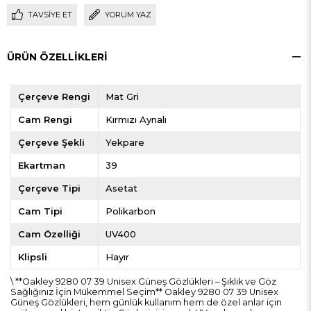
TAVSIYE ET
YORUM YAZ
ÜRÜN ÖZELLIKLERI
Çerçeve Rengi
Mat Gri
Cam Rengi
Kırmızı Aynalı
Çerçeve Şekli
Yekpare
Ekartman
39
Çerçeve Tipi
Asetat
Cam Tipi
Polikarbon
Cam Özelliği
UV400
Klipsli
Hayır
\ **Oakley 9280 07 39 Unisex Güneş Gözlükleri – Şıklık ve Göz
Sağlığınız İçin Mükemmel Seçim** Oakley 9280 07 39 Unisex
Güneş Gözlükleri, hem günlük kullanım hem de özel anlar için