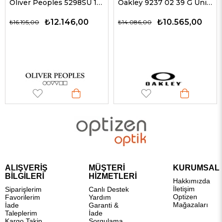
Oliver Peoples 5298SU 1578W5 51 G Unisex Güneş Gözlükleri
Oakley 9237 02 39 G Unisex Güneş Gözlükleri
₺12.146,00
₺10.565,00
₺16.195,00
₺14.086,00
ALIŞVERİŞ
MÜŞTERİ
KURUMSAL
BİLGİLERİ
HİZMETLERİ
Hakkımızda
İletişim
Siparişlerim
Canlı Destek
Optizen
Favorilerim
Yardım
Mağazaları
İade
Garanti &
Taleplerim
İade
Kargo Takip
Sorgulama