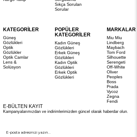
Sıkça Sorulan
Sorular
KATEGORİLER
POPÜLER
MARKALAR
KATEGORİLER
Güneş
Miu Miu
Gözlükleri
Lindberg
Kadın Güneş
Optik
Maybach
Gözlükleri
Gözlükler
Tom Ford
Erkek Güneş
Optik Camlar
Silhouette
Gözlükleri
Lens &
Serengeti
Kadın Optik
Solüsyon
Off-White
Gözlükleri
Oliver
Erkek Optik
Peoples
Gözlükleri
Boss
Prada
Vycoz
Zegna
Fendi
E-BÜLTEN KAYIT
Kampanyalarımızdan ve indirimlerimizden güncel olarak haberdar olun.