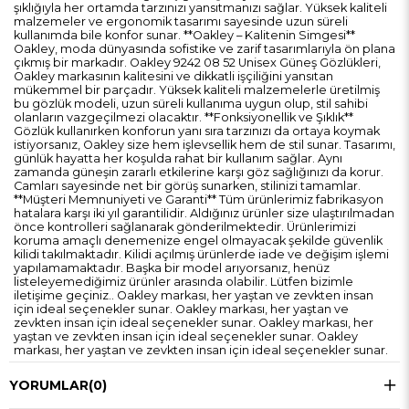
şıklığıyla her ortamda tarzınızı yansıtmanızı sağlar. Yüksek kaliteli
malzemeler ve ergonomik tasarımı sayesinde uzun süreli
kullanımda bile konfor sunar. **Oakley – Kalitenin Simgesi**
Oakley, moda dünyasında sofistike ve zarif tasarımlarıyla ön plana
çıkmış bir markadır. Oakley 9242 08 52 Unisex Güneş Gözlükleri,
Oakley markasının kalitesini ve dikkatli işçiliğini yansıtan
mükemmel bir parçadır. Yüksek kaliteli malzemelerle üretilmiş
bu gözlük modeli, uzun süreli kullanıma uygun olup, stil sahibi
olanların vazgeçilmezi olacaktır. **Fonksiyonellik ve Şıklık**
Gözlük kullanırken konforun yanı sıra tarzınızı da ortaya koymak
istiyorsanız, Oakley size hem işlevsellik hem de stil sunar. Tasarımı,
günlük hayatta her koşulda rahat bir kullanım sağlar. Aynı
zamanda güneşin zararlı etkilerine karşı göz sağlığınızı da korur.
Camları sayesinde net bir görüş sunarken, stilinizi tamamlar.
**Müşteri Memnuniyeti ve Garanti** Tüm ürünlerimiz fabrikasyon
hatalara karşı iki yıl garantilidir. Aldığınız ürünler size ulaştırılmadan
önce kontrolleri sağlanarak gönderilmektedir. Ürünlerimizi
koruma amaçlı denemenize engel olmayacak şekilde güvenlik
kilidi takılmaktadır. Kilidi açılmış ürünlerde iade ve değişim işlemi
yapılamamaktadır. Başka bir model arıyorsanız, henüz
listeleyemediğimiz ürünler arasında olabilir. Lütfen bizimle
iletişime geçiniz.. Oakley markası, her yaştan ve zevkten insan
için ideal seçenekler sunar. Oakley markası, her yaştan ve
zevkten insan için ideal seçenekler sunar. Oakley markası, her
yaştan ve zevkten insan için ideal seçenekler sunar. Oakley
markası, her yaştan ve zevkten insan için ideal seçenekler sunar.
YORUMLAR
(0)