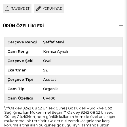
TAVSIYE ET
YORUM YAZ
ÜRÜN ÖZELLIKLERI
Çerçeve Rengi
Şeffaf Mavi
Cam Rengi
Kırmızı Aynalı
Çerçeve Şekli
Oval
Ekartman
52
Çerçeve Tipi
Asetat
Cam Tipi
Organik
Cam Özelliği
UV400
\ **Oakley 9242 08 52 Unisex Güneş Gözlükleri – Şıklık ve Göz
Sağlığınız İçin Mükemmel Seçim** Oakley 9242 08 52 Unisex
Güneş Gözlükleri, hem günlük kullanım hem de özel anlar için
mükemmel bir tercihtir. Gözlerinizi zararlı UV ışınlarına karşı
koruma altına alan bu güneş gözlüğü, aynı zamanda üstün