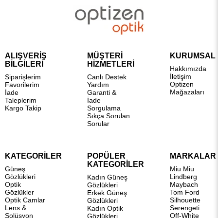
ALIŞVERİŞ
MÜŞTERİ
KURUMSAL
BİLGİLERİ
HİZMETLERİ
Hakkımızda
İletişim
Siparişlerim
Canlı Destek
Optizen
Favorilerim
Yardım
Mağazaları
İade
Garanti &
Taleplerim
İade
Kargo Takip
Sorgulama
Sıkça Sorulan
Sorular
KATEGORİLER
POPÜLER
MARKALAR
KATEGORİLER
Güneş
Miu Miu
Gözlükleri
Lindberg
Kadın Güneş
Optik
Maybach
Gözlükleri
Gözlükler
Tom Ford
Erkek Güneş
Optik Camlar
Silhouette
Gözlükleri
Lens &
Serengeti
Kadın Optik
Solüsyon
Off-White
Gözlükleri