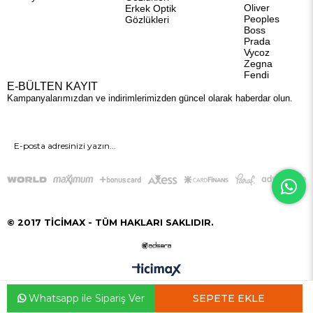
Oliver
Erkek Optik
Peoples
Gözlükleri
Boss
Prada
Vycoz
Zegna
Fendi
E-BÜLTEN KAYIT
Kampanyalarımızdan ve indirimlerimizden güncel olarak haberdar olun.
GÖNDER
© 2017 TİCİMAX - TÜM HAKLARI SAKLIDIR.
Whatsapp ile Sipariş Ver
Anasayfa
Favorilerim
Sepetim
Üye Girişi