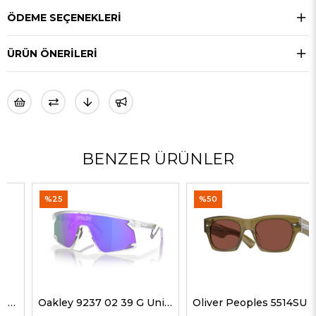
ÖDEME SEÇENEKLERI
ÜRÜN ÖNERILERI
BENZER ÜRÜNLER
%25
%50
Oakley 9237 02 39 G Unisex Güneş Gözlükleri
Oliver Peoples 5514SU 1678C5 51 G Unisex Güneş Gözlükleri