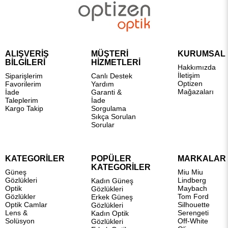
ALIŞVERİŞ
MÜŞTERİ
KURUMSAL
BİLGİLERİ
HİZMETLERİ
Hakkımızda
İletişim
Siparişlerim
Canlı Destek
Optizen
Favorilerim
Yardım
Mağazaları
İade
Garanti &
Taleplerim
İade
Kargo Takip
Sorgulama
Sıkça Sorulan
Sorular
KATEGORİLER
POPÜLER
MARKALAR
KATEGORİLER
Güneş
Miu Miu
Gözlükleri
Lindberg
Kadın Güneş
Optik
Maybach
Gözlükleri
Gözlükler
Tom Ford
Erkek Güneş
Optik Camlar
Silhouette
Gözlükleri
Lens &
Serengeti
Kadın Optik
Solüsyon
Off-White
Gözlükleri