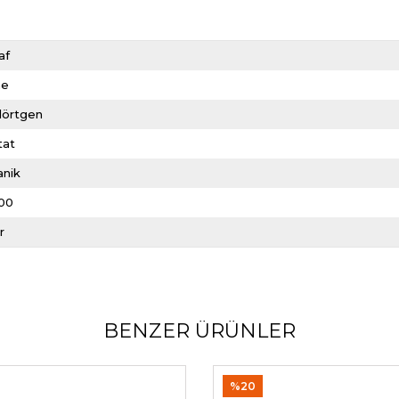
af
me
dörtgen
tat
anik
00
r
BENZER ÜRÜNLER
%20