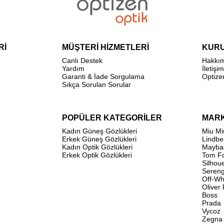
Rİ
MÜŞTERİ HİZMETLERİ
KUR
Canlı Destek
Hakkı
Yardım
İletişim
Garanti & İade Sorgulama
Optize
Sıkça Sorulan Sorular
POPÜLER KATEGORİLER
MAR
Kadın Güneş Gözlükleri
Miu Mi
Erkek Güneş Gözlükleri
Lindbe
Kadın Optik Gözlükleri
Mayba
Erkek Optik Gözlükleri
Tom F
Silhou
Sereng
Off-Wh
Oliver
Boss
Prada
Vycoz
Zegna