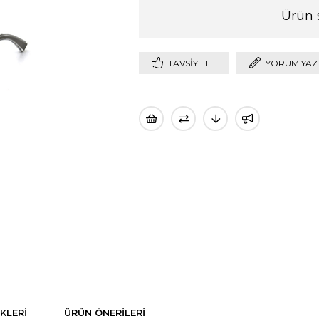
Ürün 
TAVSIYE ET
YORUM YAZ
KLERI
ÜRÜN ÖNERILERI