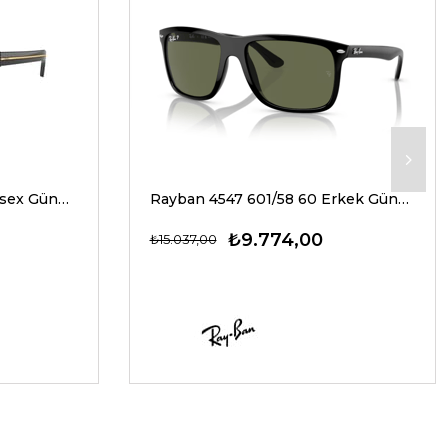
Prada A17S 16K20G 54 Unisex Güneş Gözlükleri
Rayban 4547 601/58 60 Erkek Güneş Gözlükleri
₺9.774,00
₺15.037,00