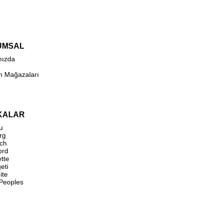
UMSAL
mızda
n Mağazaları
KALAR
u
rg
ch
ord
ette
eti
ite
 Peoples