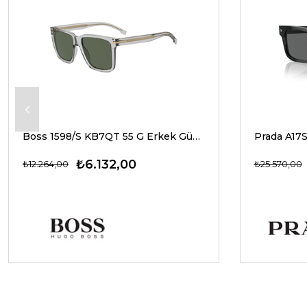
Boss 1598/S KB7QT 55 G Erkek Güneş Gözlükleri
₺6.132,00
₺12.264,00
₺25.570,00