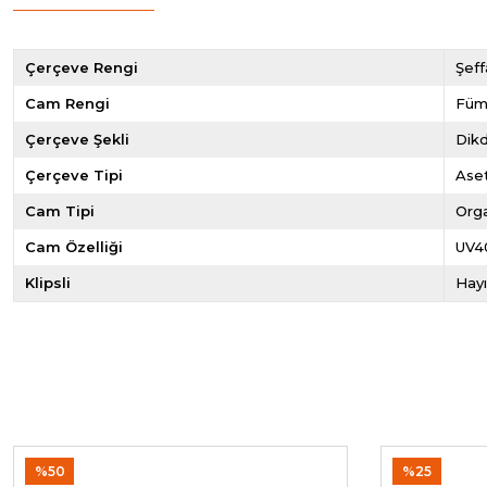
Çerçeve Rengi
Şeff
Cam Rengi
Fü
Çerçeve Şekli
Dik
Çerçeve Tipi
Ase
Cam Tipi
Org
Cam Özelliği
UV4
Klipsli
Hayı
%50
%25