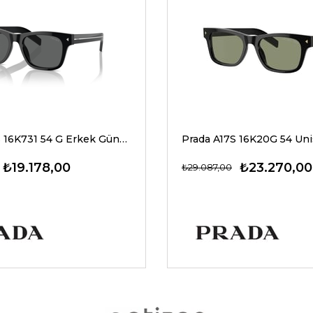
Prada A17S 16K731 54 G Erkek Güneş Gözlükleri
₺19.178,00
₺23.270,00
₺29.087,00