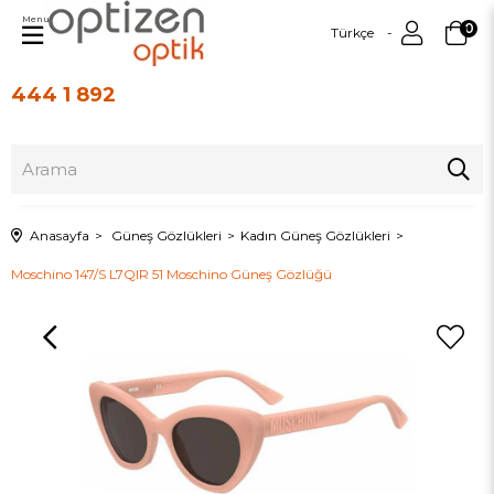
Menu
0
Türkçe
444 1 892
Üye Girişi
Üye Ol
Anasayfa
Güneş Gözlükleri
Kadın Güneş Gözlükleri
Moschino 147/S L7QIR 51 Moschino Güneş Gözlüğü