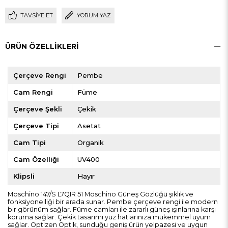
TAVSIYE ET
YORUM YAZ
ÜRÜN ÖZELLIKLERI
Çerçeve Rengi
Pembe
Cam Rengi
Füme
Çerçeve Şekli
Çekik
Çerçeve Tipi
Asetat
Cam Tipi
Organik
Cam Özelliği
UV400
Klipsli
Hayır
Moschino 147/S L7QIR 51 Moschino Güneş Gözlüğü şıklık ve
fonksiyonelliği bir arada sunar. Pembe çerçeve rengi ile modern
bir görünüm sağlar. Füme camları ile zararlı güneş ışınlarına karşı
koruma sağlar. Çekik tasarımı yüz hatlarınıza mükemmel uyum
sağlar. Optizen Optik, sunduğu geniş ürün yelpazesi ve uygun