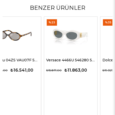
BENZER ÜRÜNLER
%25
%35
Versace 4466U 546280 54 G Kadın Güneş Gözlükleri
Dolce Gabbana 4469 501/87 59 G Kadın Güneş Gözlükleri
₺11.863,00
₺12.563,00
₺15.817,00
₺19.327,00