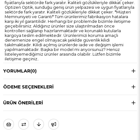
fiyatlarıyla sektörde fark yaratır. Kaliteli gözlükleriyle dikkat çeker.
Optizen Optik, sunduğu geniş ürün yelpazesi ve uygun fiyatlarıyla
sektörde fark yaratır. Kaliteli gözlükleriyle dikkat çeker. *Müşteri
Memnuniyeti ve Garanti* Tüm ürünlerimiz fabrikasyon hatalara
karşı iki yıl garantilidir. Herhangi bir problemde bizimle iletişime
geçebilirsiniz. Aldığınız ürünler size ulaştırılmadan önce
kontrolleri sağlanıp hazırlanmaktadır ve korunaklı kutularla
kargoya teslim edilmektedir. Ürünlerimizi koruma amaçlı
denemenize engel olmayacak şekilde güvenlik kilidi
takılmaktadır. Kilidi açılmış ürünlerde iade ve değişim işlemi
yapılmamaktadır. Başka bir model mi arıyorsunuz? Henüz
listeleyemediğimiz ürünler arasında olabilir. Lütfen bizimle
iletişime geçiniz..
YORUMLAR
(0)
ÖDEME SEÇENEKLERI
ÜRÜN ÖNERILERI